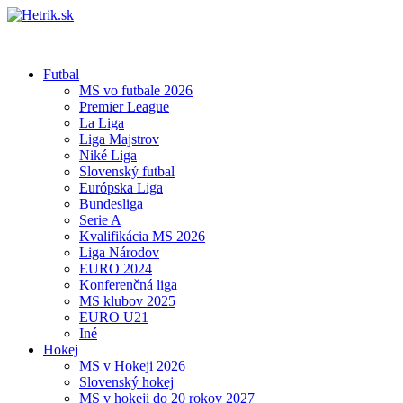
Futbal
MS vo futbale 2026
Premier League
La Liga
Liga Majstrov
Niké Liga
Slovenský futbal
Európska Liga
Bundesliga
Serie A
Kvalifikácia MS 2026
Liga Národov
EURO 2024
Konferenčná liga
MS klubov 2025
EURO U21
Iné
Hokej
MS v Hokeji 2026
Slovenský hokej
MS v hokeji do 20 rokov 2027