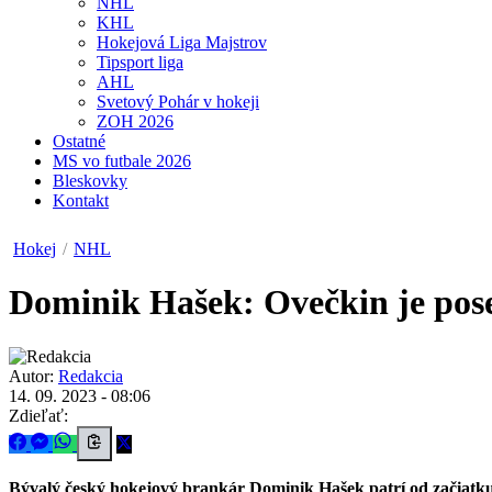
NHL
KHL
Hokejová Liga Majstrov
Tipsport liga
AHL
Svetový Pohár v hokeji
ZOH 2026
Ostatné
MS vo futbale 2026
Bleskovky
Kontakt
Hokej
/
NHL
Dominik Hašek: Ovečkin je pose
Autor:
Redakcia
14. 09. 2023 - 08:06
Zdieľať:
Bývalý český hokejový brankár Dominik Hašek patrí od začiatku