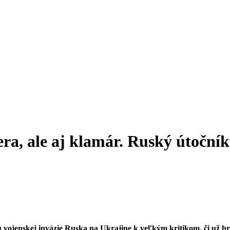
ra, ale aj klamár. Ruský útoční
 vojenskej invázie Ruska na Ukrajine k veľkým kritikom, či už h