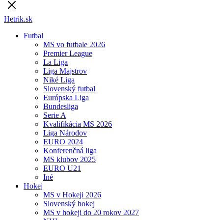
Hetrik.sk
Futbal
MS vo futbale 2026
Premier League
La Liga
Liga Majstrov
Niké Liga
Slovenský futbal
Európska Liga
Bundesliga
Serie A
Kvalifikácia MS 2026
Liga Národov
EURO 2024
Konferenčná liga
MS klubov 2025
EURO U21
Iné
Hokej
MS v Hokeji 2026
Slovenský hokej
MS v hokeji do 20 rokov 2027