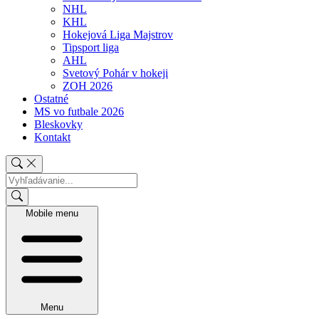
NHL
KHL
Hokejová Liga Majstrov
Tipsport liga
AHL
Svetový Pohár v hokeji
ZOH 2026
Ostatné
MS vo futbale 2026
Bleskovky
Kontakt
Mobile menu
Menu