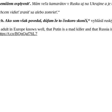
o nemôžem ovplyvniť.
Mám veľa kamarátov v Rusku aj na Ukrajine a je t
hcem vidieť zraniť sa alebo zomrieť.
ch. Ako som však povedal, dúfam že to čoskoro skončí,
vyhlásil rusk
y adult in Europe knows well, that Putin is a mad killer and that Russia 
ttps://t.co/BQnQaf76L7