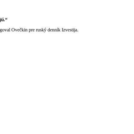
jú.
goval Ovečkin pre ruský denník Izvestija.