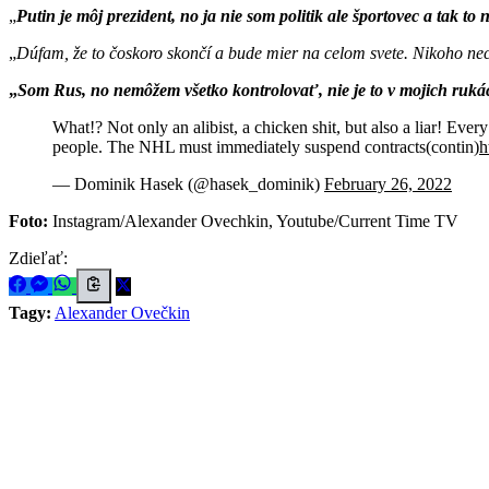
Putin je môj prezident, no ja nie som politik ale športovec a tak t
Dúfam, že to čoskoro skončí a bude mier na celom svete. Nikoho nec
Som Rus, no nemôžem všetko kontrolovať, nie je to v mojich ruká
What!? Not only an alibist, a chicken shit, but also a liar! Ever
people. The NHL must immediately suspend contracts(contin)
h
— Dominik Hasek (@hasek_dominik)
February 26, 2022
Foto:
Instagram/Alexander Ovechkin, Youtube/Current Time TV
Zdieľať:
Tagy:
Alexander Ovečkin