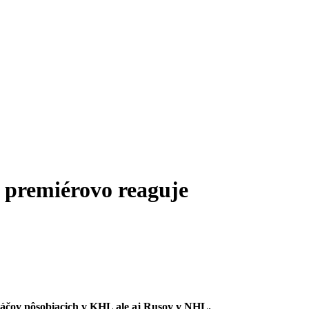
k premiérovo reaguje
ráčov pôsobiacich v KHL ale aj Rusov v NHL.