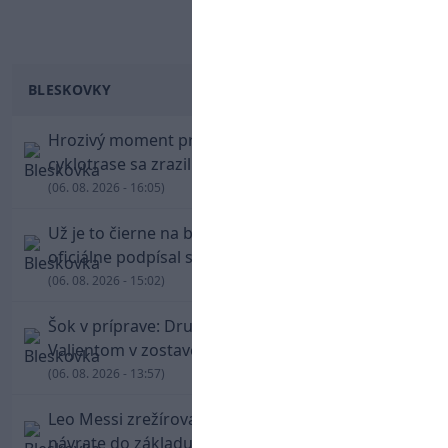
BLESKOVKY
Hrozivý moment pre Zdena Cháru! Na
cyklotrase sa zrazil s bežcom
(06. 08. 2026 - 16:05)
Už je to čierne na bielom: Mohamed Salah
oficiálne podpísal s Trabzonsporom
(06. 08. 2026 - 15:02)
Šok v príprave: Druholigová Mallorca s
Valjentom v zostave zdolala PSG
(06. 08. 2026 - 13:57)
Leo Messi zrežíroval obrat Interu Miami, pri
návrate do základu strelil dva góly