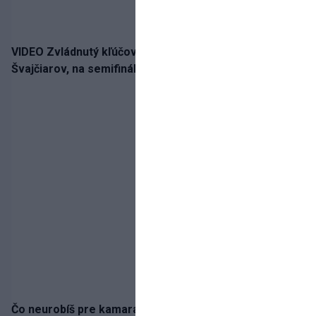
VIDEO Zvládnutý kľúčový krok! Osemnástka zdolala
Švajčiarov, na semifinále potrebuje pomoc favorita
Čo neurobíš pre kamaráta! Marián Hossa sa po troch