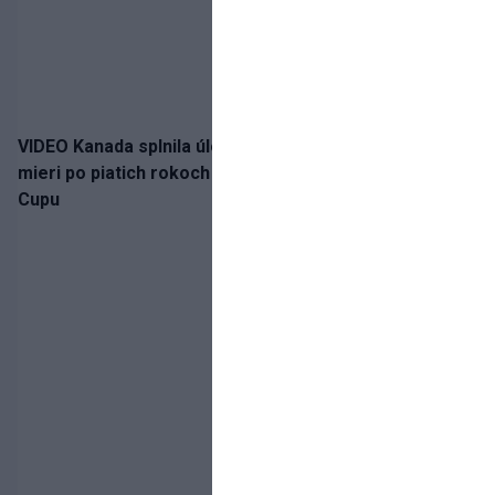
VIDEO Kanada splnila úlohu! Slovenská osemnástka
mieri po piatich rokoch do semifinále Hlinka Gretzky
Cupu