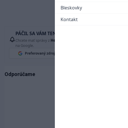
Bleskovky
Kontakt
PÁČIL SA VÁM TENTO ČLÁNOK?
Chcete mať správy z
Hetrik.sk
vždy ako prví? Pridajte si nás
na Google.
Preferovaný zdroj
Google News
Odporúčame