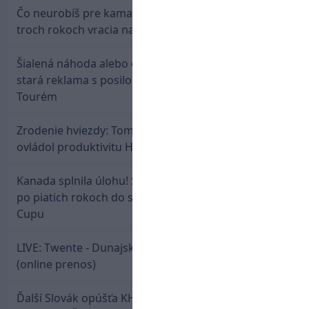
Čo neurobíš pre kamaráta! Marián Hossa sa po
troch rokoch vracia na ľad
Šialená náhoda alebo osud? Našla sa 11 rokov
stará reklama s posilou Slovana a trénerom
Tourém
Zrodenie hviezdy: Tomáš Selič zničil Švajčiarov a
ovládol produktivitu Hlinka Gretzky Cupu
Kanada splnila úlohu! Slovenská osemnástka mieri
po piatich rokoch do semifinále Hlinka Gretzky
Cupu
LIVE: Twente - Dunajská Streda / Konferenčná liga
(online prenos)
Ďalší Slovák opúšťa KHL. Patrik Rybár sa dohodol