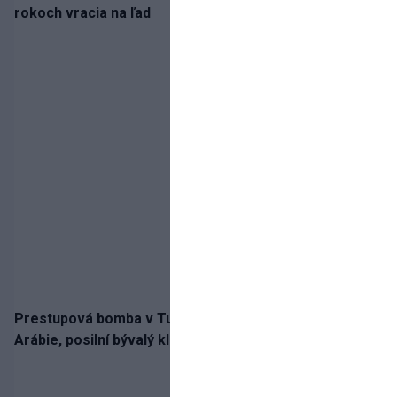
rokoch vracia na ľad
Prestupová bomba v Turecku! Salah nepôjde do
Arábie, posilní bývalý klub Hamšíka