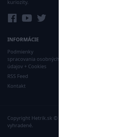
kuriozity.
INFORMÁCIE
MAPA WEBU:
Podmienky
Futbal
spracovania osobných
Hokej
údajov + Cookies
Ostatné
RSS Feed
Bleskovky
Kontakt
Copyright Hetrik.sk © 2026 Autorské práva sú
vyhradené.