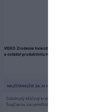
VIDEO Zrodenie hviezdy: Tomáš Selič zničil Švajčiarov
a ovládol produktivitu Hlinka Gretzky Cupu
NAJČÍTANEJŠIE ZA 24 HODÍN
Zvládnutý kľúčový krok! Osemnástka zdolala
Švajčiarov, na semifinále potrebuje pomoc favorita