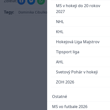
Zdieľať:
MS v hokeji do 20 rokov
2027
Tagy:
Dominika Cibulková
Wimbledon
NHL
KHL
Hokejová Liga Majstrov
Tipsport liga
AHL
Svetový Pohár v hokeji
ZOH 2026
Ostatné
MS vo futbale 2026