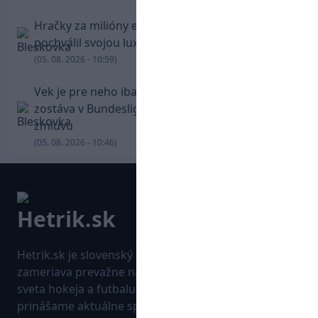
Hračky za milióny eur! Cristiano Ronaldo sa
pochválil svojou luxusnou zbierkou áut
(05. 08. 2026 - 10:59)
Vek je pre neho iba číslo! Štyridsaťročný Džeko
zostáva v Bundeslige, so Schalke predĺžil
zmluvu
(05. 08. 2026 - 10:46)
Hetrik.sk je slovenský športový portál, ktorý sa
zameriava prevažne na najnovšie informácie zo
sveta hokeja a futbalu. Pravidelne na dennej báze
prinášame aktuálne správy, góly, zaujímavosti a