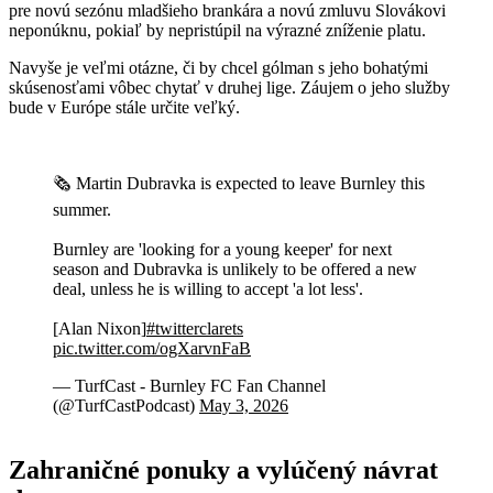
pre novú sezónu mladšieho brankára a novú zmluvu Slovákovi
neponúknu, pokiaľ by nepristúpil na výrazné zníženie platu.
Navyše je veľmi otázne, či by chcel gólman s jeho bohatými
skúsenosťami vôbec chytať v druhej lige. Záujem o jeho služby
bude v Európe stále určite veľký.
🗞️ Martin Dubravka is expected to leave Burnley this
summer.
Burnley are 'looking for a young keeper' for next
season and Dubravka is unlikely to be offered a new
deal, unless he is willing to accept 'a lot less'.
[Alan Nixon]
#twitterclarets
pic.twitter.com/ogXarvnFaB
— TurfCast - Burnley FC Fan Channel
(@TurfCastPodcast)
May 3, 2026
Zahraničné ponuky a vylúčený návrat