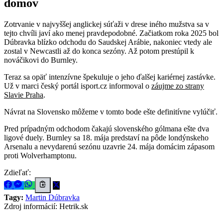
domov
Zotrvanie v najvyššej anglickej súťaži v drese iného mužstva sa v
tejto chvíli javí ako menej pravdepodobné. Začiatkom roka 2025 bol
Dúbravka blízko odchodu do Saudskej Arábie, nakoniec vtedy ale
zostal v Newcastli až do konca sezóny. Až potom prestúpil k
nováčikovi do Burnley.
Teraz sa opäť intenzívne špekuluje o jeho ďalšej kariérnej zastávke.
Už v marci český portál isport.cz informoval o
záujme zo strany
Slavie Praha
.
Návrat na Slovensko môžeme v tomto bode ešte definitívne vylúčiť.
Pred prípadným odchodom čakajú slovenského gólmana ešte dva
ligové duely. Burnley sa 18. mája predstaví na pôde londýnskeho
Arsenalu a nevydarenú sezónu uzavrie 24. mája domácim zápasom
proti Wolverhamptonu.
Zdieľať:
Tagy:
Martin Dúbravka
Zdroj informácií:
Hetrik.sk