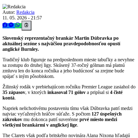
Autor:
Redakcia
11. 05. 2026 - 21:57
Slovenský reprezentačný brankár Martin Dúbravka po
aktuálnej sezóne s najväčšou pravdepodobnosťou opustí
anglické Burnley.
Tradičný klub figuruje na predposlednom mieste tabuľky a nevyhne
sa zostupu do druhej ligy. Skúsený 37-ročný gólman má platnú
zmluvu len do konca ročníka a jeho budúcnosť sa zrejme bude
spájať s iným pôsobiskom.
Žilinský rodák v prebiehajúcom ročníku Premier League zasiahol do
35 zápasov
, v ktorých
inkasoval 71 gólov
a pripísal si
4 čisté
kontá
.
Napriek nelichotivému postaveniu tímu však Dúbravka patrí medzi
najviac vyťažených hráčov súťaže. S počtom
127 úspešných
zákrokov
mu dokonca patrí suverénne
prvé miesto medzi
všetkými brankármi v anglickej lige
.
The Clarets však podľa britského novinára Alana Nixona hľadajú