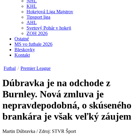
NHL
KHL
Hokejová Liga Majstrov
Tipsport liga
AHL
Svetový Pohár v hokeji
ZOH 2026
Ostatné
MS vo futbale 2026
Bleskovky
Kontakt
Futbal
/
Premier League
Dúbravka je na odchode z
Burnley. Nová zmluva je
nepravdepodobná, o skúseného
brankára je však veľký záujem
Martin Dúbravka / Zdroj: STVR Šport