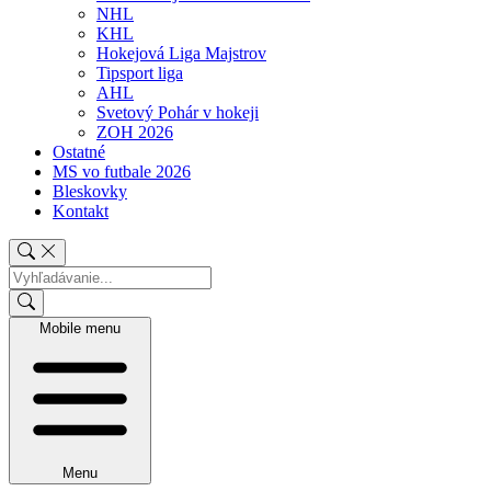
NHL
KHL
Hokejová Liga Majstrov
Tipsport liga
AHL
Svetový Pohár v hokeji
ZOH 2026
Ostatné
MS vo futbale 2026
Bleskovky
Kontakt
Mobile menu
Menu