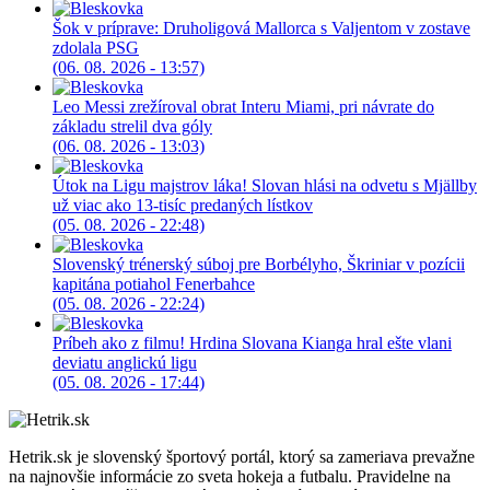
Šok v príprave: Druholigová Mallorca s Valjentom v zostave
zdolala PSG
(06. 08. 2026 - 13:57)
Leo Messi zrežíroval obrat Interu Miami, pri návrate do
základu strelil dva góly
(06. 08. 2026 - 13:03)
Útok na Ligu majstrov láka! Slovan hlási na odvetu s Mjällby
už viac ako 13-tisíc predaných lístkov
(05. 08. 2026 - 22:48)
Slovenský trénerský súboj pre Borbélyho, Škriniar v pozícii
kapitána potiahol Fenerbahce
(05. 08. 2026 - 22:24)
Príbeh ako z filmu! Hrdina Slovana Kianga hral ešte vlani
deviatu anglickú ligu
(05. 08. 2026 - 17:44)
Hetrik.sk je slovenský športový portál, ktorý sa zameriava prevažne
na najnovšie informácie zo sveta hokeja a futbalu. Pravidelne na