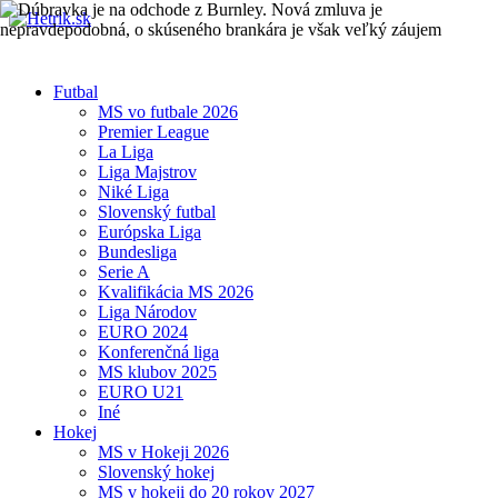
Futbal
MS vo futbale 2026
Premier League
La Liga
Liga Majstrov
Niké Liga
Slovenský futbal
Európska Liga
Bundesliga
Serie A
Kvalifikácia MS 2026
Liga Národov
EURO 2024
Konferenčná liga
MS klubov 2025
EURO U21
Iné
Hokej
MS v Hokeji 2026
Slovenský hokej
MS v hokeji do 20 rokov 2027