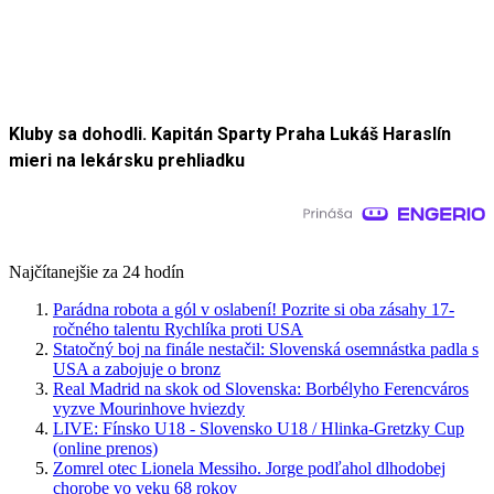
Kluby sa dohodli. Kapitán Sparty Praha Lukáš Haraslín
mieri na lekársku prehliadku
Najčítanejšie za 24 hodín
Parádna robota a gól v oslabení! Pozrite si oba zásahy 17-
ročného talentu Rychlíka proti USA
Statočný boj na finále nestačil: Slovenská osemnástka padla s
USA a zabojuje o bronz
Real Madrid na skok od Slovenska: Borbélyho Ferencváros
vyzve Mourinhove hviezdy
LIVE: Fínsko U18 - Slovensko U18 / Hlinka-Gretzky Cup
(online prenos)
Zomrel otec Lionela Messiho. Jorge podľahol dlhodobej
chorobe vo veku 68 rokov