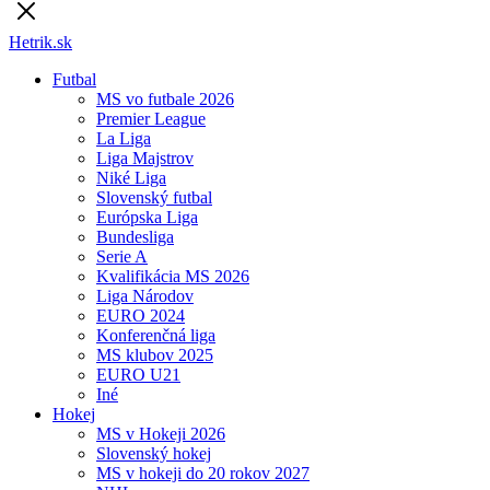
Hetrik.sk
Futbal
MS vo futbale 2026
Premier League
La Liga
Liga Majstrov
Niké Liga
Slovenský futbal
Európska Liga
Bundesliga
Serie A
Kvalifikácia MS 2026
Liga Národov
EURO 2024
Konferenčná liga
MS klubov 2025
EURO U21
Iné
Hokej
MS v Hokeji 2026
Slovenský hokej
MS v hokeji do 20 rokov 2027