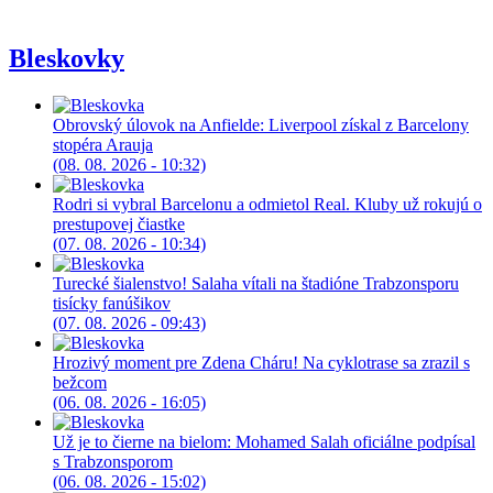
Bleskovky
Obrovský úlovok na Anfielde: Liverpool získal z Barcelony
stopéra Arauja
(08. 08. 2026 - 10:32)
Rodri si vybral Barcelonu a odmietol Real. Kluby už rokujú o
prestupovej čiastke
(07. 08. 2026 - 10:34)
Turecké šialenstvo! Salaha vítali na štadióne Trabzonsporu
tisícky fanúšikov
(07. 08. 2026 - 09:43)
Hrozivý moment pre Zdena Cháru! Na cyklotrase sa zrazil s
bežcom
(06. 08. 2026 - 16:05)
Už je to čierne na bielom: Mohamed Salah oficiálne podpísal
s Trabzonsporom
(06. 08. 2026 - 15:02)