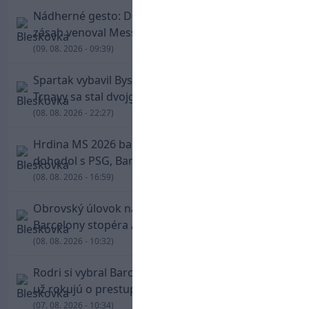
Nádherné gesto: De Paul po góle odhalil dres,
zásah venoval Messimu po strate otca
(09. 08. 2026 - 09:39)
Spartak vybavil Bystricu za pár minút: Hrdinom
Trnavy sa stal dvojgólový Polťák
(08. 08. 2026 - 22:27)
Hrdina MS 2026 balí kufre! Ferran Torres sa
dohodol s PSG, Barcelona mu brániť nebude
(08. 08. 2026 - 16:59)
Obrovský úlovok na Anfielde: Liverpool získal z
Barcelony stopéra Arauja
(08. 08. 2026 - 10:32)
Rodri si vybral Barcelonu a odmietol Real. Kluby
už rokujú o prestupovej čiastke
(07. 08. 2026 - 10:34)