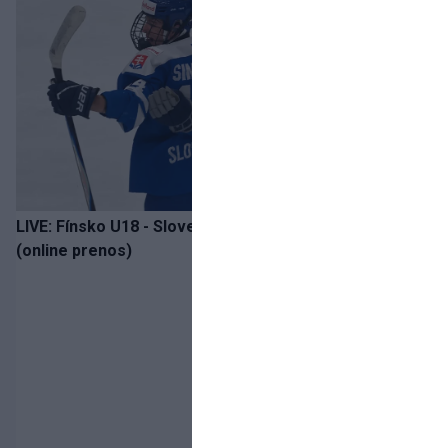
LIVE: Fínsko U18 - Slovensko U18 / Hlinka-Gretzky Cup
(online prenos)