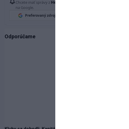
Chcete mať správy z
Hetrik.sk
vždy ako prví? Pridajte si nás
na Google.
Preferovaný zdroj
Google News
Odporúčame
Kluby sa dohodli. Kapitán Sparty Praha Lukáš Haraslín