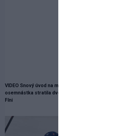
VIDEO Snový úvod na medailu nestačil: Slovenská
osemnástka stratila dvojgólový náskok a bronz berú
Fíni