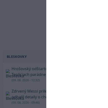
BLESKOVKY
Hrošovský odštartoval šialenú prestrelku! V
Tepliciach parádne skóroval už v prvej minúte
(09. 08. 2026 - 12:32)
Zdrvený Messi priletel do Argentíny, denník
odhalil detaily o chorobe jeho otca
(09. 08. 2026 - 09:46)