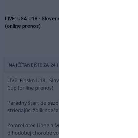
LIVE: USA U18 - Slovensko U18 / Hlinka-Gretzky Cup
(online prenos)
NAJČÍTANEJŠIE ZA 24 HODÍN
LIVE: Fínsko U18 - Slovensko U18 / Hlinka-Gretzky
Cup (online prenos)
Parádny štart do sezóny: Rýchlik Boženík ako
striedajúci žolík spečatil postup Stoke
Zomrel otec Lionela Messiho. Jorge podľahol
dlhodobej chorobe vo veku 68 rokov