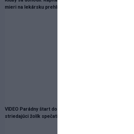
mieri na lekársku prehliadku
VIDEO Parádny štart do sezóny!: Rýchlik Boženík ako
striedajúci žolík spečatil postup Stoke