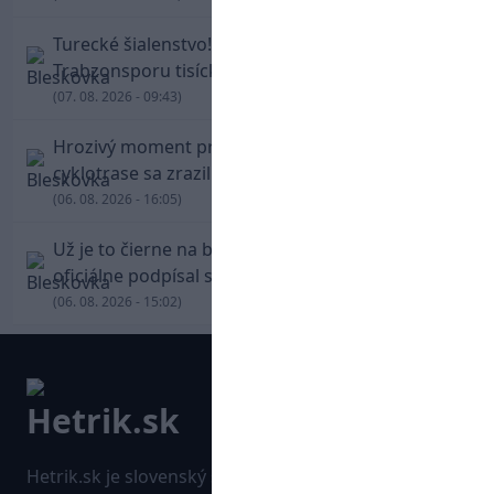
Turecké šialenstvo! Salaha vítali na štadióne
Trabzonsporu tisícky fanúšikov
(07. 08. 2026 - 09:43)
Hrozivý moment pre Zdena Cháru! Na
cyklotrase sa zrazil s bežcom
(06. 08. 2026 - 16:05)
Už je to čierne na bielom: Mohamed Salah
oficiálne podpísal s Trabzonsporom
(06. 08. 2026 - 15:02)
Hetrik.sk je slovenský športový portál, ktorý sa