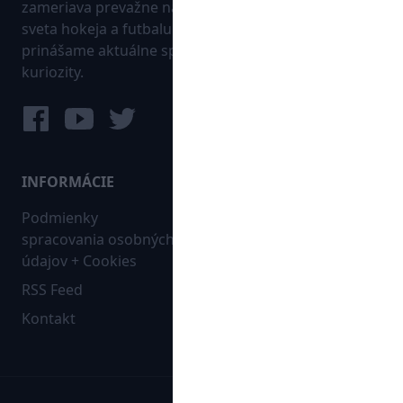
zameriava prevažne na najnovšie informácie zo
sveta hokeja a futbalu. Pravidelne na dennej báze
prinášame aktuálne správy, góly, zaujímavosti a
kuriozity.
INFORMÁCIE
MAPA WEBU:
Podmienky
Futbal
spracovania osobných
Hokej
údajov + Cookies
Ostatné
RSS Feed
Bleskovky
Kontakt