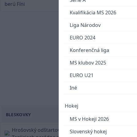
Serie A
berú Fíni
Kvalifikácia MS 2026
Liga Národov
EURO 2024
Konferenčná liga
MS klubov 2025
EURO U21
Iné
Hokej
BLESKOVKY
MS v Hokeji 2026
Hrošovský odštartoval šialenú prestrelku! V
Slovenský hokej