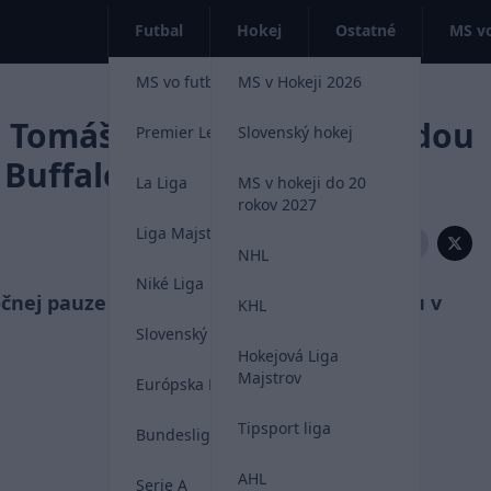
Futbal
Hokej
Ostatné
MS vo
MS vo futbale 2026
MS v Hokeji 2026
: Tomáš Tatar prvou hviezdou
Premier League
Slovenský hokej
d Buffalom
La Liga
MS v hokeji do 20
rokov 2027
Liga Majstrov
Zdieľať:
NHL
Niké Liga
očnej pauze znovu dostal na 20 gólovú métu v
KHL
Slovenský futbal
Hokejová Liga
Majstrov
Európska Liga
Tipsport liga
Bundesliga
AHL
Serie A