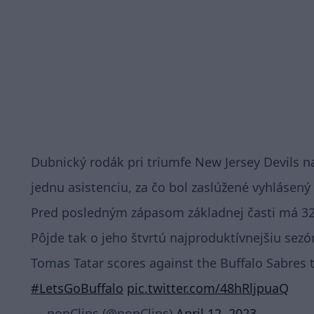
Dubnický rodák pri triumfe New Jersey Devils n
jednu asistenciu, za čo bol zaslúžené vyhlásený 
Pred posledným zápasom základnej časti má 32-
Pôjde tak o jeho štvrtú najproduktívnejšiu sezón
Tomas Tatar scores against the Buffalo Sabres 
#LetsGoBuffalo
pic.twitter.com/48hRljpuaQ
— nopClips (@nopClips)
April 12, 2023