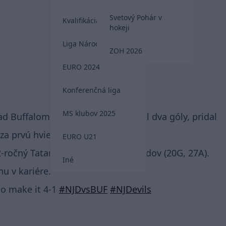
Svetový Pohár v
Kvalifikácia MS 2026
hokeji
Liga Národov
ZOH 2026
EURO 2024
Konferenčná liga
MS klubov 2025
ad Buffalom Sabres 6:2 zaznamenal dva góly, pridal
za prvú hviezdu stretnutia.
EURO U21
ročný Tatar na konte konte 47 bodov (20G, 27A).
Iné
u v kariére.
to make it 4-1
#NJDvsBUF
#NJDevils