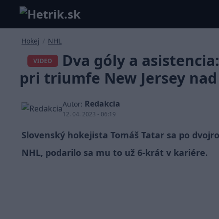
Hokej
/
NHL
Dva góly a asistencia
VIDEO
pri triumfe New Jersey na
Redakcia
Autor:
12. 04. 2023 - 06:19
Slovenský hokejista Tomáš Tatar sa po dvojr
NHL, podarilo sa mu to už 6-krát v kariére.