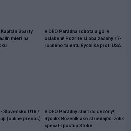
. Kapitán Sparty
VIDEO Parádna robota a gól v
slín mieri na
oslabení! Pozrite si oba zásahy 17-
dku
ročného talentu Rychlíka proti USA
 - Slovensko U18 /
VIDEO Parádny štart do sezóny!:
up (online prenos)
Rýchlik Boženík ako striedajúci žolík
spečatil postup Stoke