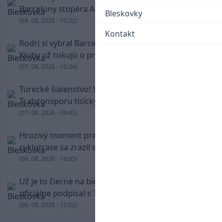
Barcelony stopéra Arauja
Bleskovky
(08. 08. 2026 - 10:32)
Kontakt
Rodri si vybral Barcelonu a odmietol Real.
Kluby už rokujú o prestupovej čiastke
(07. 08. 2026 - 10:34)
Turecké šialenstvo! Salaha vítali na štadióne
Trabzonsporu tisícky fanúšikov
(07. 08. 2026 - 09:43)
Hrozivý moment pre Zdena Cháru! Na
cyklotrase sa zrazil s bežcom
(06. 08. 2026 - 16:05)
Už je to čierne na bielom: Mohamed Salah
oficiálne podpísal s Trabzonsporom
(06. 08. 2026 - 15:02)