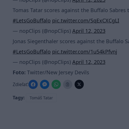
Tomas Tatar scores against the Buffalo Sabres 
#LetsGoBuffalo
pic.twitter.com/SqExCXCgLI
— nopClips (@nopClips)
April 12, 2023
Jonas Siegenthaler scores against the Buffalo S
#LetsGoBuffalo
pic.twitter.com/1u54kPfvnj
— nopClips (@nopClips)
April 12, 2023
Foto:
Twitter/New Jersey Devils
Zdieľať:
Tagy:
Tomáš Tatar