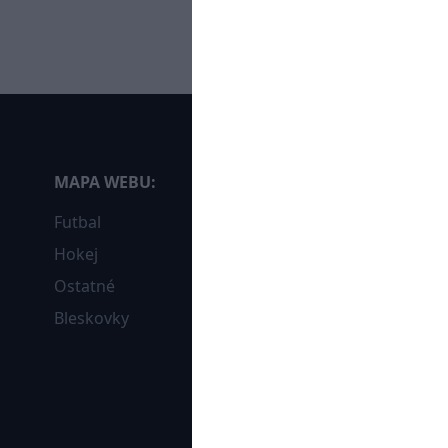
MAPA WEBU:
Futbal
Hokej
Ostatné
Bleskovky