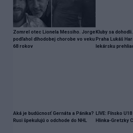
Zomrel otec Lionela Messiho. Jorge
Kluby sa dohodli
podľahol dlhodobej chorobe vo veku
Praha Lukáš Hara
68 rokov
lekársku prehlia
Aká je budúcnosť Gernáta a Pánika?
LIVE: Fínsko U18
Rusi špekulujú o odchode do NHL
Hlinka-Gretzky C