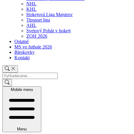
NHL
KHL
Hokejová Liga Majstrov
Tipsport liga
AHL
Svetový Pohár v hokeji
ZOH 2026
Ostatné
MS vo futbale 2026
Bleskovky
Kontakt
Mobile menu
Menu