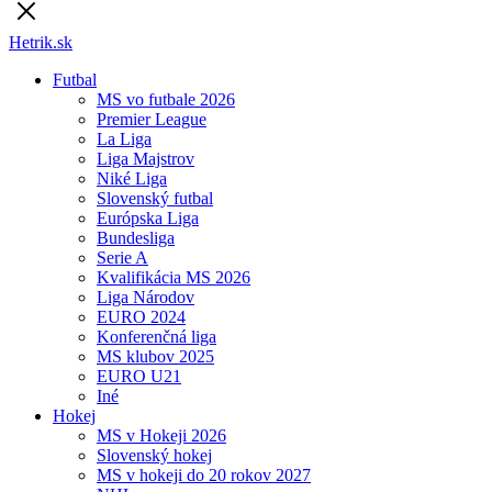
Hetrik.sk
Futbal
MS vo futbale 2026
Premier League
La Liga
Liga Majstrov
Niké Liga
Slovenský futbal
Európska Liga
Bundesliga
Serie A
Kvalifikácia MS 2026
Liga Národov
EURO 2024
Konferenčná liga
MS klubov 2025
EURO U21
Iné
Hokej
MS v Hokeji 2026
Slovenský hokej
MS v hokeji do 20 rokov 2027