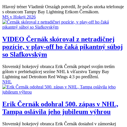
Hlavný tréner Vladimír Országh potvrdil, že počas utorka telefonuje
s obrancom Tampy Bay Lightning Erikom Černákom.
MS v Hokeji 2026
VIDEO
Černák skóroval z netradičnej
pozície, v play-off ho čaká pikantný súboj
so Slafkovským
Slovenský hokejový obranca Erik Černák prispel svojím tretím
gólom v prebiehajúcej sezóne NHL k víťazstvu Tampy Bay
Lightning nad Detroitom Red Wings 4:3 po predĺžení.
NHL
Erik Černák odohral 500. zápas v NHL,
Tampa oslávila jeho jubileum výhrou
Slovenský hokejový obranca Erik Černák dosiahol v zámorskej