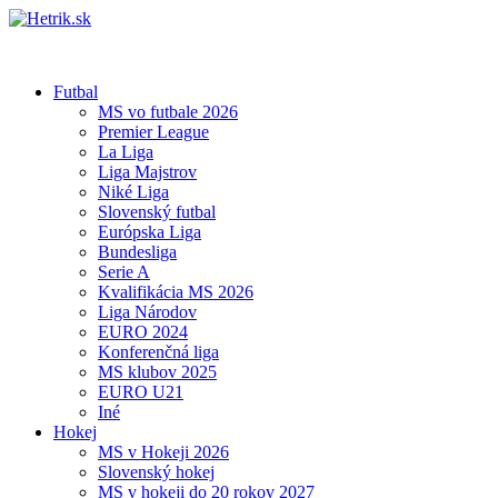
Futbal
MS vo futbale 2026
Premier League
La Liga
Liga Majstrov
Niké Liga
Slovenský futbal
Európska Liga
Bundesliga
Serie A
Kvalifikácia MS 2026
Liga Národov
EURO 2024
Konferenčná liga
MS klubov 2025
EURO U21
Iné
Hokej
MS v Hokeji 2026
Slovenský hokej
MS v hokeji do 20 rokov 2027