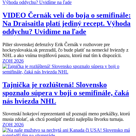
VIDEO
Černák velí do boja o semifinále:
Na Draisaitla platí jediný recept. Výhoda
oddychu? Uvidíme na ľade
Pilier slovenskej defenzívy Erik Černák v rozhovore pre
hockeyslovakia.sk prezradil, čo bude platiť na nemecké hviezdy z
NHL a ako vníma trojdňovú pauzu, ktorú mal tím k dispozícii.
ZOH 2026
Tajnička je rozlúštená! Slovensko
spoznalo súpera v boji o semifinále, čaká
nás hviezda NHL
Slovenskí hokejoví reprezentanti už poznajú meno prekážky, ktorú
musia zdolať, ak chcú postúpiť medzi najlepšiu štvorku turnaja.
ZOH 2026