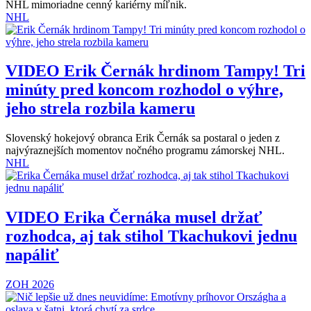
NHL mimoriadne cenný kariérny míľnik.
NHL
VIDEO
Erik Černák hrdinom Tampy! Tri
minúty pred koncom rozhodol o výhre,
jeho strela rozbila kameru
Slovenský hokejový obranca Erik Černák sa postaral o jeden z
najvýraznejších momentov nočného programu zámorskej NHL.
NHL
VIDEO
Erika Černáka musel držať
rozhodca, aj tak stihol Tkachukovi jednu
napáliť
ZOH 2026