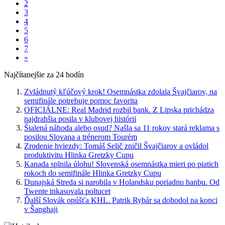
2
3
4
5
6
7
»
Najčítanejšie za 24 hodín
Zvládnutý kľúčový krok! Osemnástka zdolala Švajčiarov, na
semifinále potrebuje pomoc favorita
OFICIÁLNE: Real Madrid rozbil bank. Z Lipska prichádza
najdrahšia posila v klubovej histórii
Šialená náhoda alebo osud? Našla sa 11 rokov stará reklama s
posilou Slovana a trénerom Tourém
Zrodenie hviezdy: Tomáš Selič zničil Švajčiarov a ovládol
produktivitu Hlinka Gretzky Cupu
Kanada splnila úlohu! Slovenská osemnástka mieri po piatich
rokoch do semifinále Hlinka Gretzky Cupu
Dunajská Streda si narobila v Holandsku poriadnu hanbu. Od
Twente inkasovala poltucet
Ďalší Slovák opúšťa KHL. Patrik Rybár sa dohodol na konci
v Šanghaji