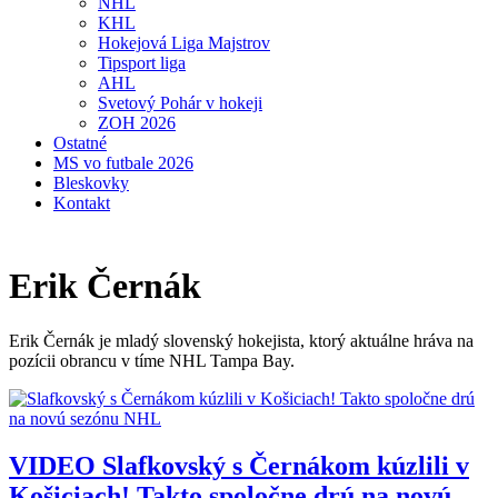
NHL
KHL
Hokejová Liga Majstrov
Tipsport liga
AHL
Svetový Pohár v hokeji
ZOH 2026
Ostatné
MS vo futbale 2026
Bleskovky
Kontakt
Erik Černák
Erik Černák je mladý slovenský hokejista, ktorý aktuálne hráva na
pozícii obrancu v tíme NHL Tampa Bay.
VIDEO
Slafkovský s Černákom kúzlili v
Košiciach! Takto spoločne drú na novú