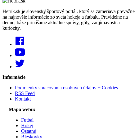
Hetrik.sk je slovenský športový portál, ktorý sa zameriava prevažne
na najnovšie informácie zo sveta hokeja a futbalu. Pravidelne na
dennej báze prinášame aktuálne správy, góly, zaujímavosti a
kuriozity.
Informácie
Podmienky spracovania osobných údajov + Cookies
RSS Feed
Kontakt
Mapa webu:
Futbal
Hokej
Ostatné
Bleskovky