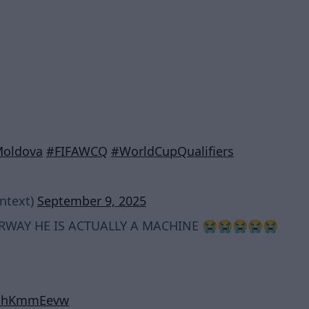
oldova
#FIFAWCQ
#WorldCupQualifiers
ntext)
September 9, 2025
RWAY HE IS ACTUALLY A MACHINE 😭😭😭😭😭
/kohKmmEevw