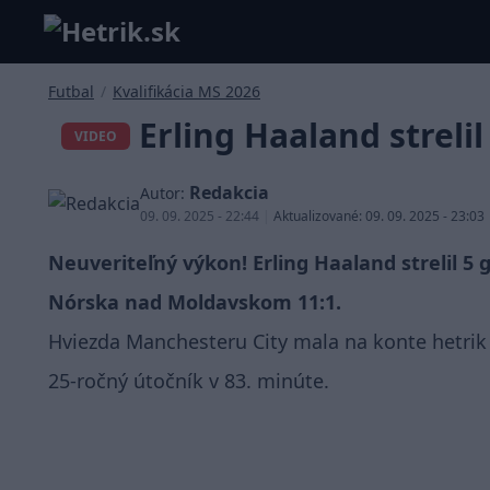
Futbal
/
Kvalifikácia MS 2026
Erling Haaland streli
VIDEO
Redakcia
Autor:
09. 09. 2025 - 22:44
|
Aktualizované: 09. 09. 2025 - 23:03
Neuveriteľný výkon! Erling Haaland strelil 5
Nórska nad Moldavskom 11:1.
Hviezda Manchesteru City mala na konte hetrik
25-ročný útočník v 83. minúte.