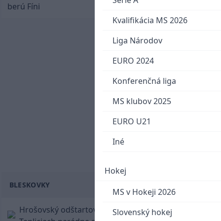
Serie A
berú Fíni
Kvalifikácia MS 2026
Liga Národov
EURO 2024
Konferenčná liga
MS klubov 2025
EURO U21
Iné
Hokej
BLESKOVKY
MS v Hokeji 2026
Hrošovský odštartoval šialenú prestrelku! V
Slovenský hokej