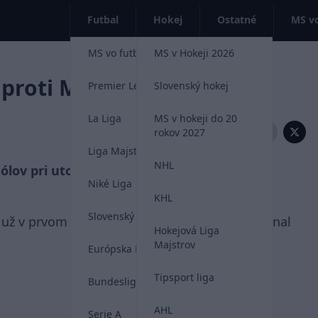
Futbal
Hokej
Ostatné
MS vo
MS vo futbale 2026
MS v Hokeji 2026
l proti Moldavsku 5 gólov
Premier League
Slovenský hokej
La Liga
MS v hokeji do 20
Zdieľať:
rokov 2027
Liga Majstrov
NHL
 gólov pri utorňajšom kvalifikačnom triumfe
Niké Liga
KHL
Slovenský futbal
 už v prvom polčase. Posledný zásah zaznamenal
Hokejová Liga
Majstrov
Európska Liga
Tipsport liga
Bundesliga
AHL
Serie A