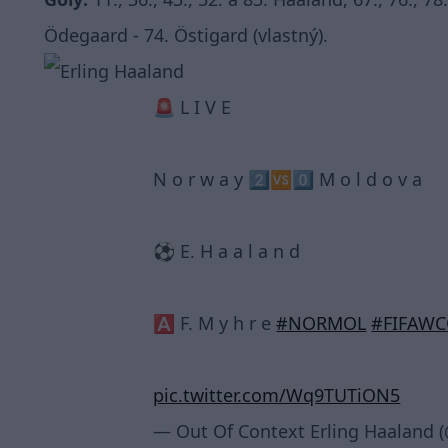
Ödegaard - 74. Östigard (vlastný).
🚨 L I V E
N o r w a y 2️⃣🆚0️⃣ M o l d o v a
⚽️ E. H a a l a n d
🅰️ F. M y h r e
#NORMOL
#FIFAW
pic.twitter.com/Wq9TUTiON5
— Out Of Context Erling Haaland 