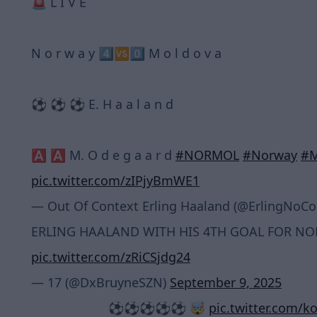
🚨 L I V E
N o r w a y 4️⃣🆚0️⃣ M o l d o v a
⚽️ ⚽️ ⚽️ E. H a a l a n d
🅰️ 🅰️ M. O d e g a a r d
#NORMOL
#Norway
#M
pic.twitter.com/zIPjyBmWE1
— Out Of Context Erling Haaland (@ErlingNoCo
ERLING HAALAND WITH HIS 4TH GOAL FOR NO
pic.twitter.com/zRiCSjdg24
— 17 (@DxBruyneSZN)
September 9, 2025
⚽⚽⚽⚽⚽ 🤯
pic.twitter.com