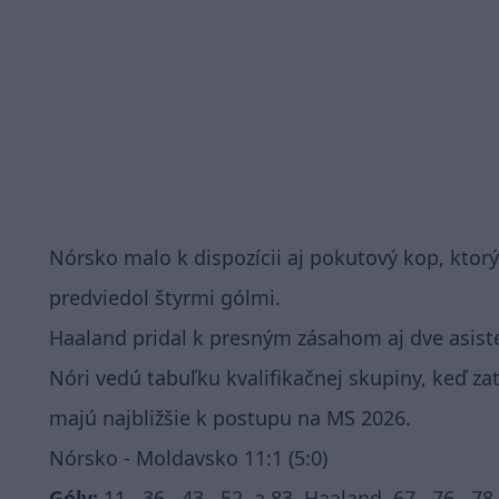
Nórsko malo k dispozícii aj pokutový kop, ktorý
predviedol štyrmi gólmi.
Haaland pridal k presným zásahom aj dve asist
Nóri vedú tabuľku kvalifikačnej skupiny, keď zat
majú najbližšie k postupu na MS 2026.
Nórsko - Moldavsko 11:1 (5:0)
Góly:
11., 36., 43., 52. a 83. Haaland, 67., 76., 7