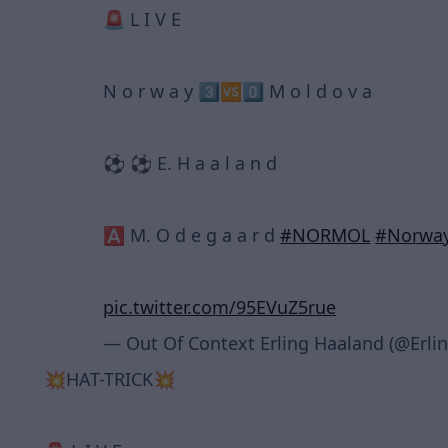
🚨 L I V E
N o r w a y 3️⃣🆚0️⃣ M o l d o v a
⚽️ ⚽️ E. H a a l a n d
🅰️ M. O d e g a a r d
#NORMOL
#Norwa
pic.twitter.com/95EVuZ5rue
— Out Of Context Erling Haaland (@Erl
💥HAT-TRICK💥