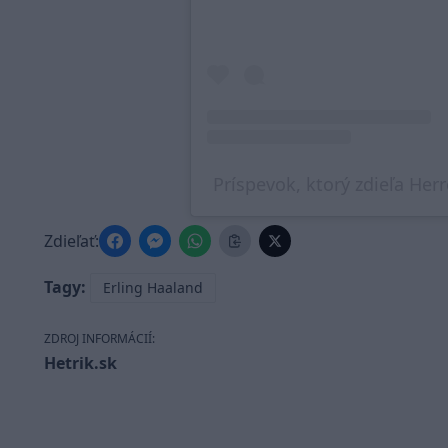
Príspevok, ktorý zdieľa Her
Zdieľať:
Tagy:
Erling Haaland
ZDROJ INFORMÁCIÍ:
Hetrik.sk