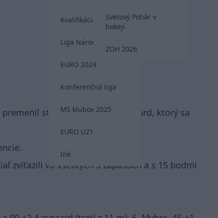
Svetový Pohár v
Kvalifikácia MS 2026
hokeji
Liga Národov
ZOH 2026
EURO 2024
Konferenčná liga
MS klubov 2025
 premenil striedajúci Thelo Aasgaard, ktorý sa
EURO U21
encie.
Iné
iaľ zvíťazili vo všetkých 5 zápasoch a s 15 bodmi
8. a 90.+2 Aasgaard (tretí z 11 m), 6. Myhre, 45.+1