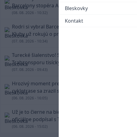
Barcelony stopéra Arauja
Bleskovky
(08. 08. 2026 - 10:32)
Kontakt
Rodri si vybral Barcelonu a odmietol Real.
Kluby už rokujú o prestupovej čiastke
(07. 08. 2026 - 10:34)
Turecké šialenstvo! Salaha vítali na štadióne
Trabzonsporu tisícky fanúšikov
(07. 08. 2026 - 09:43)
Hrozivý moment pre Zdena Cháru! Na
cyklotrase sa zrazil s bežcom
(06. 08. 2026 - 16:05)
Už je to čierne na bielom: Mohamed Salah
oficiálne podpísal s Trabzonsporom
(06. 08. 2026 - 15:02)