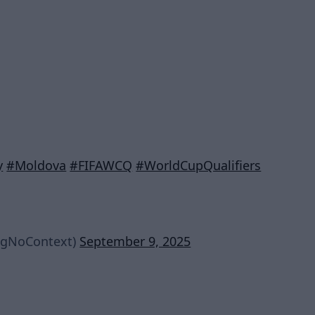
y
#Moldova
#FIFAWCQ
#WorldCupQualifiers
ingNoContext)
September 9, 2025