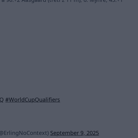
CQ
#WorldCupQualifiers
(@ErlingNoContext)
September 9, 2025