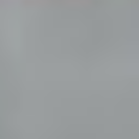
Už je to čierne na bielom: Mohamed Salah oficiálne podpísal
s Trabzonsporom
(06. 08. 2026 - 15:02)
Šok v príprave: Druholigová Mallorca s Valjentom v zostave
zdolala PSG
(06. 08. 2026 - 13:57)
Leo Messi zrežíroval obrat Interu Miami, pri návrate do
základu strelil dva góly
(06. 08. 2026 - 13:03)
Útok na Ligu majstrov láka! Slovan hlási na odvetu s Mjällby
už viac ako 13-tisíc predaných lístkov
(05. 08. 2026 - 22:48)
Slovenský trénerský súboj pre Borbélyho, Škriniar v pozícii
kapitána potiahol Fenerbahce
(05. 08. 2026 - 22:24)
Príbeh ako z filmu! Hrdina Slovana Kianga hral ešte vlani
deviatu anglickú ligu
(05. 08. 2026 - 17:44)