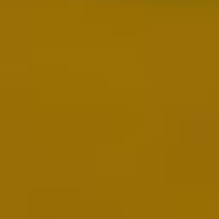
Hetrik.sk
Futbal
MS vo futbale 2026
Premier League
La Liga
Liga Majstrov
Niké Liga
Slovenský futbal
Európska Liga
Bundesliga
Serie A
Kvalifikácia MS 2026
Liga Národov
EURO 2024
Konferenčná liga
MS klubov 2025
EURO U21
Iné
Hokej
MS v Hokeji 2026
Slovenský hokej
MS v hokeji do 20 rokov 2027