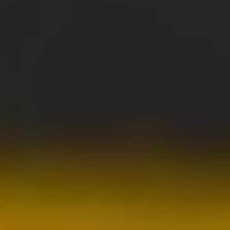
NHL
KHL
Hokejová Liga Majstrov
Tipsport liga
AHL
Svetový Pohár v hokeji
ZOH 2026
Ostatné
MS vo futbale 2026
Bleskovky
Kontakt
Mobile menu
Menu