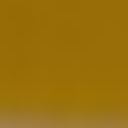
Autor:
Redakcia
19. 05. 2026 - 23:57
Slovenskí hokejisti zvládli aj svoj tretí duel na MS v hokeji
2026, keď po dramatickom priebehu zdolali Slovinsko až po
samostatných nájazdoch.
O rozhodujúci moment sa postaral 30-ročný útočník Kristián
Pospíšil, ktorý predviedol pri svojom pokuse veľký frajerský kúsok.
Zvolenský rodák falošným pohybom úplne oklamal slovinského
brankára Lukáša Horáka.
Čech v službách súpera zostal bez šance a puk napokon na našu
radosť skončil v sieti.
Slováci si tak po dramatickom súboji pripísali ďalšie víťazstvo na
svetovom šampionáte vo Švajčiarsku.
Pospíšilov nájazd okamžite obletel sociálne siete a fanúšikovia ho
označujú za jeden z najkrajších momentov turnaja. Zdieľala ho
napríklad aj kanadská televízia TSN.