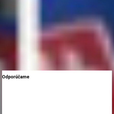
PÁČIL SA VÁM TENTO ČLÁNOK?
Chcete mať správy z
Hetrik.sk
vždy ako prví? Pridajte si nás na
Google.
Preferovaný zdroj
Google News
Odporúčame