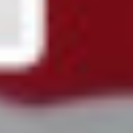
Bleskovky
Rodri si vybral Barcelonu a odmietol Real. Kluby už rokujú o
prestupovej čiastke
(07. 08. 2026 - 10:34)
Turecké šialenstvo! Salaha vítali na štadióne Trabzonsporu
tisícky fanúšikov
(07. 08. 2026 - 09:43)
Hrozivý moment pre Zdena Cháru! Na cyklotrase sa zrazil s
bežcom
(06. 08. 2026 - 16:05)