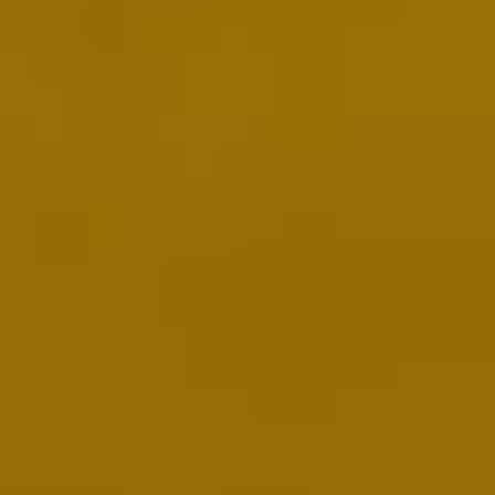
NHL
KHL
Hokejová Liga Majstrov
Tipsport liga
AHL
Svetový Pohár v hokeji
ZOH 2026
Ostatné
MS vo futbale 2026
Bleskovky
Kontakt
Hokej
/
MS v Hokeji 2026
VIDEO
Exkluzívny víťazný
nájazd Kristiána Pospíšila
proti Slovinsku
Parádny nájazd Kristiána Pospíšila proti Slovinsku / Zdroj: Koláž -
TV JOJ