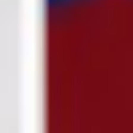
na lekársku prehliadku
Obrovský šok! Kapitán Lukáš Haraslín je údajne na odchode
zo Sparty Praha
LIVE: USA U18 - Slovensko U18 / Hlinka-Gretzky Cup
(online prenos)
Statočný boj na finále nestačil: Slovenská osemnástka padla s
USA a zabojuje o bronz
Real Madrid na skok od Slovenska: Borbélyho Ferencváros
vyzve Mourinhove hviezdy