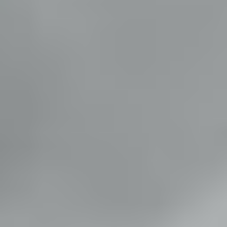
Turecko zažíva futbalové šialenstvo! Salah pricestoval v drese
Trabzonsporu, fanúšikovia sú vo vytržení
(05. 08. 2026 - 12:31)
Hetrik.sk je slovenský športový portál, ktorý sa zameriava prevažne
na najnovšie informácie zo sveta hokeja a futbalu. Pravidelne na
dennej báze prinášame aktuálne správy, góly, zaujímavosti a
kuriozity.
Informácie
Podmienky spracovania osobných údajov + Cookies
RSS Feed
Kontakt
Mapa webu: