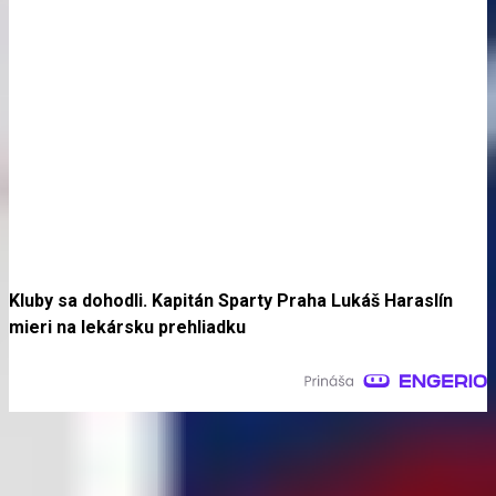
Kluby sa dohodli. Kapitán Sparty Praha Lukáš Haraslín
mieri na lekársku prehliadku
Najčítanejšie za 24 hodín
Kluby sa dohodli. Kapitán Sparty Praha Lukáš Haraslín mieri