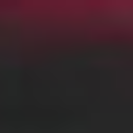
Futbal
MS vo futbale 2026
Premier League
La Liga
Liga Majstrov
Niké Liga
Slovenský futbal
Európska Liga
Bundesliga
Serie A
Kvalifikácia MS 2026
Liga Národov
EURO 2024
Konferenčná liga
MS klubov 2025
EURO U21
Iné
Hokej
MS v Hokeji 2026
Slovenský hokej
MS v hokeji do 20 rokov 2027