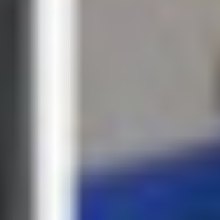
Zdieľať:
Tagy:
Kristián Pospíšil
Zdroj informácií:
Hetrik.sk