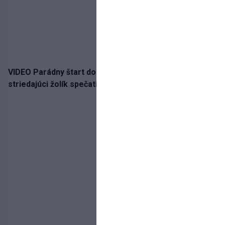
VIDEO Parádny štart do sezóny!: Rýchlik Boženík ako
striedajúci žolík spečatil postup Stoke