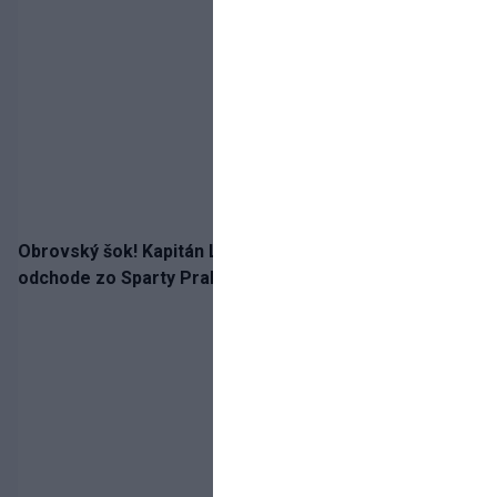
Obrovský šok! Kapitán Lukáš Haraslín je údajne na
odchode zo Sparty Praha