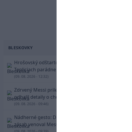
BLESKOVKY
Hrošovský odštartoval šialenú prestrelku! V
Tepliciach parádne skóroval už v prvej minúte
(09. 08. 2026 - 12:32)
Zdrvený Messi priletel do Argentíny, denník
odhalil detaily o chorobe jeho otca
(09. 08. 2026 - 09:46)
Nádherné gesto: De Paul po góle odhalil dres,
zásah venoval Messimu po strate otca
(09. 08. 2026 - 09:39)