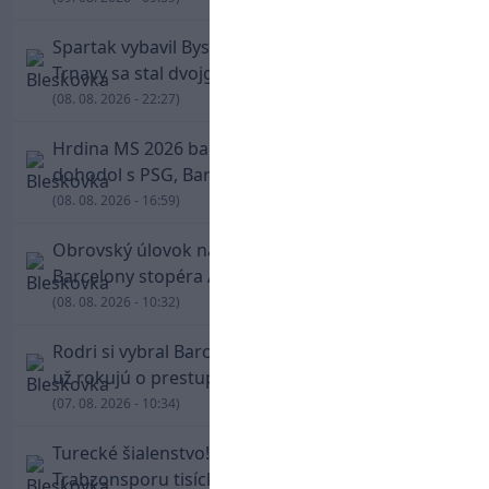
Spartak vybavil Bystricu za pár minút: Hrdinom
Trnavy sa stal dvojgólový Polťák
(08. 08. 2026 - 22:27)
Hrdina MS 2026 balí kufre! Ferran Torres sa
dohodol s PSG, Barcelona mu brániť nebude
(08. 08. 2026 - 16:59)
Obrovský úlovok na Anfielde: Liverpool získal z
Barcelony stopéra Arauja
(08. 08. 2026 - 10:32)
Rodri si vybral Barcelonu a odmietol Real. Kluby
už rokujú o prestupovej čiastke
(07. 08. 2026 - 10:34)
Turecké šialenstvo! Salaha vítali na štadióne
Trabzonsporu tisícky fanúšikov