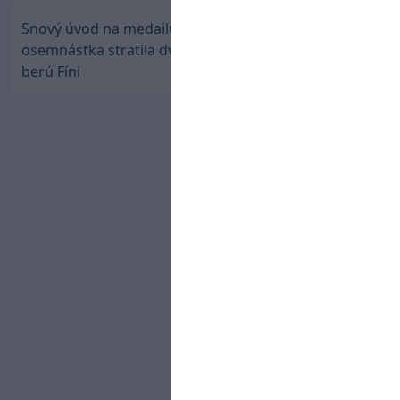
Snový úvod na medailu nestačil: Slovenská
osemnástka stratila dvojgólový náskok a bronz
berú Fíni