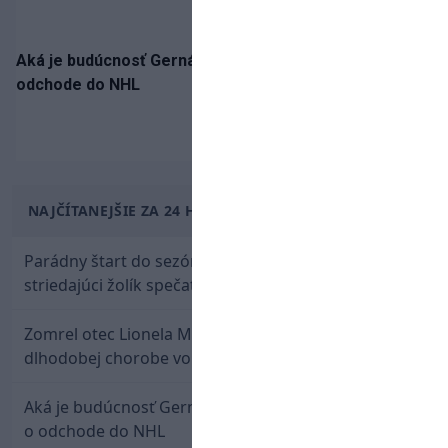
Aká je budúcnosť Gernáta a Pánika? Rusi špekulujú o
odchode do NHL
NAJČÍTANEJŠIE ZA 24 HODÍN
Parádny štart do sezóny: Rýchlik Boženík ako
striedajúci žolík spečatil postup Stoke
Zomrel otec Lionela Messiho. Jorge podľahol
dlhodobej chorobe vo veku 68 rokov
Aká je budúcnosť Gernáta a Pánika? Rusi špekulujú
o odchode do NHL