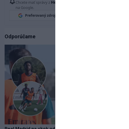
Chcete mať správy z
Hetrik.sk
vždy ako prví? Pridajte si nás
na Google.
Preferovaný zdroj
Google News
Odporúčame
Real Madrid na skok od Slovenska: Borbélyho