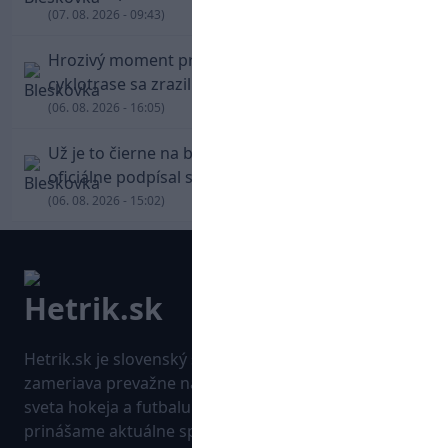
(07. 08. 2026 - 09:43)
Hrozivý moment pre Zdena Cháru! Na
cyklotrase sa zrazil s bežcom
(06. 08. 2026 - 16:05)
Už je to čierne na bielom: Mohamed Salah
oficiálne podpísal s Trabzonsporom
(06. 08. 2026 - 15:02)
Hetrik.sk je slovenský športový portál, ktorý sa
zameriava prevažne na najnovšie informácie zo
sveta hokeja a futbalu. Pravidelne na dennej báze
prinášame aktuálne správy, góly, zaujímavosti a