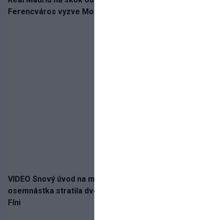
Ferencváros vyzve Mourinhove hviezdy
VIDEO Snový úvod na medailu nestačil: Slovenská
osemnástka stratila dvojgólový náskok a bronz berú
Fíni