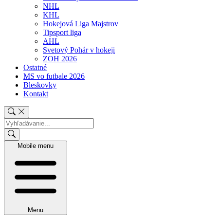
NHL
KHL
Hokejová Liga Majstrov
Tipsport liga
AHL
Svetový Pohár v hokeji
ZOH 2026
Ostatné
MS vo futbale 2026
Bleskovky
Kontakt
Mobile menu
Menu