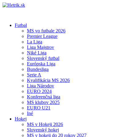
Futbal
MS vo futbale 2026
Premier League
La Liga
Liga Majstrov
Niké Liga
Slovenský futbal
Európska Liga
Bundesliga
Serie A
Kvalifikácia MS 2026
Liga Národov
EURO 2024
Konferenčná liga
MS klubov 2025
EURO U21
Iné
Hokej
MS v Hokeji 2026
Slovenský hokej
MS v hokeji do 20 rokov 2027