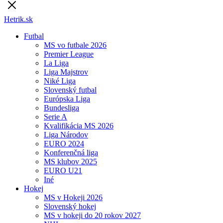
Hetrik.sk
Futbal
MS vo futbale 2026
Premier League
La Liga
Liga Majstrov
Niké Liga
Slovenský futbal
Európska Liga
Bundesliga
Serie A
Kvalifikácia MS 2026
Liga Národov
EURO 2024
Konferenčná liga
MS klubov 2025
EURO U21
Iné
Hokej
MS v Hokeji 2026
Slovenský hokej
MS v hokeji do 20 rokov 2027