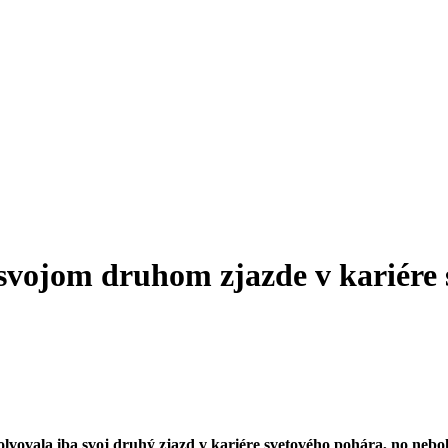
 svojom druhom zjazde v kariér
vovala iba svoj druhý zjazd v kariére svetového pohára, no nebol