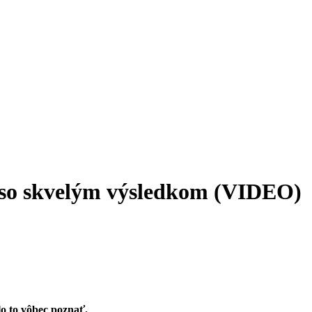
e so skvelým výsledkom (VIDEO)
o to vôbec poznať.