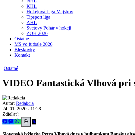
NHL
KHL
Hokejová Liga Majstrov
Tipsport liga
AHL
Svetový Pohár v hokeji
ZOH 2026
Ostatné
MS vo futbale 2026
Bleskovky
Kontakt
Ostatné
VIDEO
Fantastická Vlhová pri
Autor:
Redakcia
24. 01. 2020 - 11:28
Zdieľať:
Slovenská lyžiarka Petra Vlhová dnes v bulharskom Bansku absol