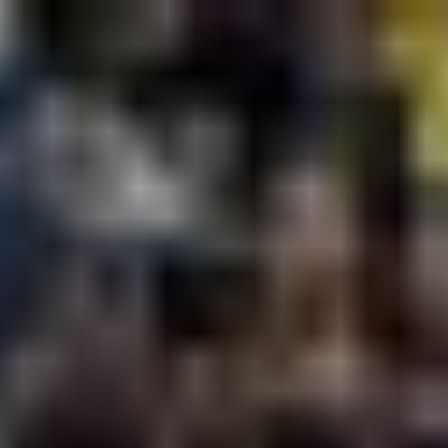
Futbal
MS vo futbale 2026
Premier League
La Liga
Liga Majstrov
Niké Liga
Slovenský futbal
Európska Liga
Bundesliga
Serie A
Kvalifikácia MS 2026
Liga Národov
EURO 2024
Konferenčná liga
MS klubov 2025
EURO U21
Iné
Hokej
MS v Hokeji 2026
Slovenský hokej
MS v hokeji do 20 rokov 2027