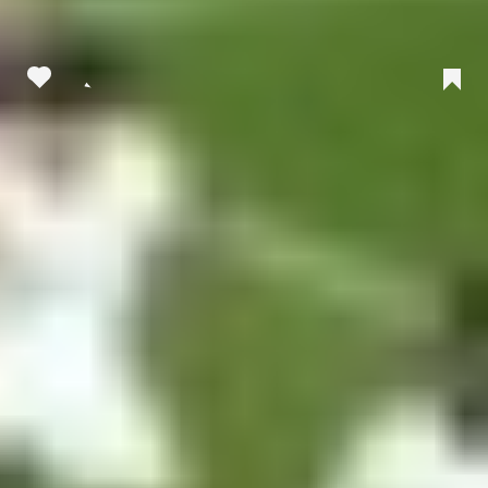
Príspevok, ktorý zdieľa FC Barcelona (@fcbarcelona)
Zdieľať:
Tagy:
FC Barcelona
Real Madrid
Zdroj informácií:
Hetrik.sk