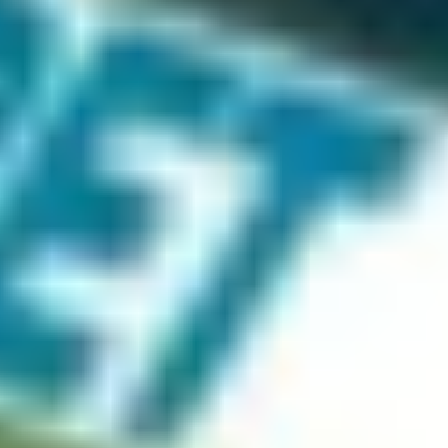
NHL
KHL
Hokejová Liga Majstrov
Tipsport liga
AHL
Svetový Pohár v hokeji
ZOH 2026
Ostatné
MS vo futbale 2026
Bleskovky
Kontakt
Futbal
/
La Liga
VIDEO
Fantastický priamy
kop Rashforda v El Clásicu
proti Realu Madrid
Marcus Rashford skóroval proti Realu Madrid / Zdroj: Nova Sport 4