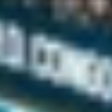
Hetrik.sk
Futbal
MS vo futbale 2026
Premier League
La Liga
Liga Majstrov
Niké Liga
Slovenský futbal
Európska Liga
Bundesliga
Serie A
Kvalifikácia MS 2026
Liga Národov
EURO 2024
Konferenčná liga
MS klubov 2025
EURO U21
Iné
Hokej
MS v Hokeji 2026
Slovenský hokej
MS v hokeji do 20 rokov 2027