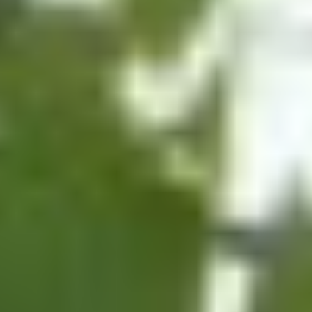
PÁČIL SA VÁM TENTO ČLÁNOK?
Chcete mať správy z
Hetrik.sk
vždy ako prví? Pridajte si nás na
Google.
Preferovaný zdroj
Google News