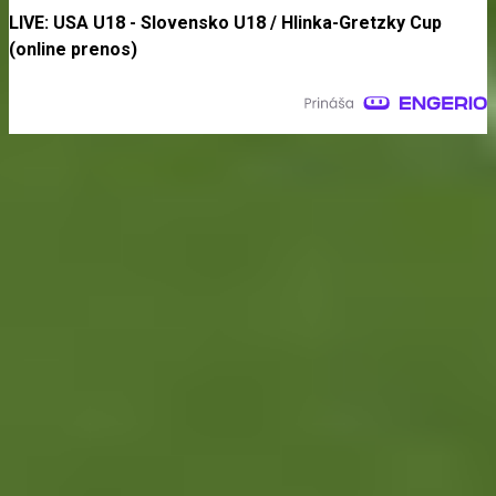
LIVE: USA U18 - Slovensko U18 / Hlinka-Gretzky Cup
(online prenos)
Najčítanejšie za 24 hodín
Kluby sa dohodli. Kapitán Sparty Praha Lukáš Haraslín mieri
na lekársku prehliadku
Obrovský šok! Kapitán Lukáš Haraslín je údajne na odchode
zo Sparty Praha
Dunajská Streda si narobila v Holandsku poriadnu hanbu. Od
Twente inkasovala poltucet
LIVE: USA U18 - Slovensko U18 / Hlinka-Gretzky Cup
(online prenos)
Real Madrid na skok od Slovenska: Borbélyho Ferencváros
vyzve Mourinhove hviezdy