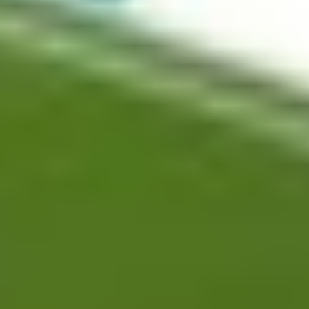
Autor:
Redakcia
10. 05. 2026 - 22:08
Futbalisti Barcelony vstúpili do domáceho zápasu 35. kola
španielskej La Ligy vo veľkom štýle. Nad slávnym Realom
Madrid viedli na Camp Nou po 1. polčase 2:0.
Skóre El Clásica otvoril v 9. minúte Marcus Rashford. Anglický
kanonier si postavil loptu na priamy kop a fantastickou strelou nedal
Thibautovi Courtoisovi absolútne žiadnu šancu.
Skúsený 28-ročný útočník si vďaka tejto futbalovej paráde pripísal
na svoje konto už 8. gól v aktuálnom ligovom ročníku.
Náskok domáceho tímu následne poistil v 18. minúte Ferran Torres.
VIDEO: Fantastický priamy kop
Marcusa Rashforda
𝘙𝘈𝘚𝘏𝘍𝘖𝘖𝘖𝘙𝘋! 🚀