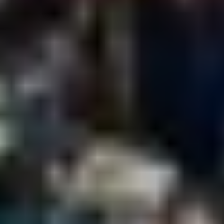
NHL
KHL
Hokejová Liga Majstrov
Tipsport liga
AHL
Svetový Pohár v hokeji
ZOH 2026
Ostatné
MS vo futbale 2026
Bleskovky
Kontakt
Mobile menu
Menu