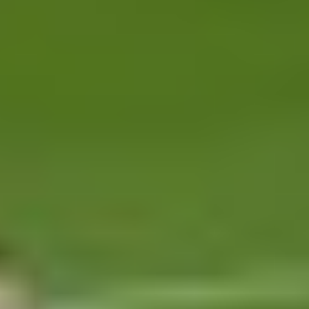
Angličan poslal Barcelonu nádherným přímákem do
vedení! 🫨
#NovaSport
|
#LALIGAEASPORTS
pic.twitter.com/5Qe7cgULD2
— Nova Sport (@novasport_cz)
May 10, 2026
Zobraziť tento príspevok na Instagrame