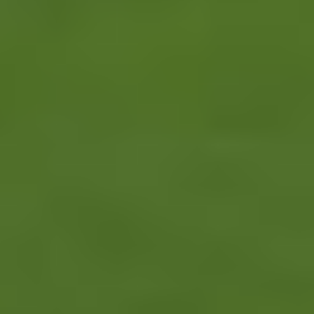
Rodri si vybral Barcelonu a odmietol Real. Kluby už rokujú o
prestupovej čiastke
(07. 08. 2026 - 10:34)
Turecké šialenstvo! Salaha vítali na štadióne Trabzonsporu
tisícky fanúšikov
(07. 08. 2026 - 09:43)
Hrozivý moment pre Zdena Cháru! Na cyklotrase sa zrazil s
bežcom
(06. 08. 2026 - 16:05)
Už je to čierne na bielom: Mohamed Salah oficiálne podpísal
s Trabzonsporom
(06. 08. 2026 - 15:02)
Šok v príprave: Druholigová Mallorca s Valjentom v zostave
zdolala PSG
(06. 08. 2026 - 13:57)
Leo Messi zrežíroval obrat Interu Miami, pri návrate do
základu strelil dva góly
(06. 08. 2026 - 13:03)
Útok na Ligu majstrov láka! Slovan hlási na odvetu s Mjällby