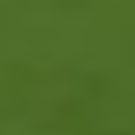
už viac ako 13-tisíc predaných lístkov
(05. 08. 2026 - 22:48)
Slovenský trénerský súboj pre Borbélyho, Škriniar v pozícii
kapitána potiahol Fenerbahce
(05. 08. 2026 - 22:24)
Príbeh ako z filmu! Hrdina Slovana Kianga hral ešte vlani
deviatu anglickú ligu
(05. 08. 2026 - 17:44)
Turecko zažíva futbalové šialenstvo! Salah pricestoval v drese
Trabzonsporu, fanúšikovia sú vo vytržení
(05. 08. 2026 - 12:31)
Hetrik.sk je slovenský športový portál, ktorý sa zameriava prevažne
na najnovšie informácie zo sveta hokeja a futbalu. Pravidelne na
dennej báze prinášame aktuálne správy, góly, zaujímavosti a
kuriozity.