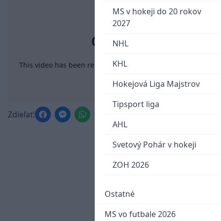
MS v hokeji do 20 rokov
2027
NHL
KHL
Hokejová Liga Majstrov
Tipsport liga
Zdieľať:
AHL
Svetový Pohár v hokeji
ZOH 2026
Ostatné
MS vo futbale 2026