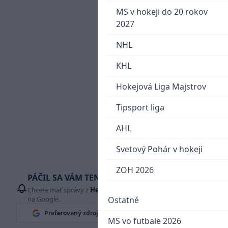
MS v hokeji do 20 rokov
2027
NHL
KHL
Hokejová Liga Majstrov
Tipsport liga
AHL
Svetový Pohár v hokeji
ZOH 2026
PÁČIL SA VÁM TENTO ČLÁNOK?
Chcete mať správy z
Hetrik.sk
vždy ako prví? Pridajte si nás
na Google.
Ostatné
Preferovaný zdroj
Google News
MS vo futbale 2026