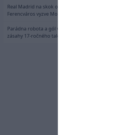
Real Madrid na skok od Slovenska: Borbélyho
Ferencváros vyzve Mourinhove hviezdy
Parádna robota a gól v oslabení! Pozrite si oba
zásahy 17-ročného talentu Rychlíka proti USA