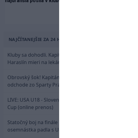
najdrahšia posila v klubovej histórii
NAJČÍTANEJŠIE ZA 24 HODÍN
Kluby sa dohodli. Kapitán Sparty Praha Lukáš
Haraslín mieri na lekársku prehliadku
Obrovský šok! Kapitán Lukáš Haraslín je údajne na
odchode zo Sparty Praha
LIVE: USA U18 - Slovensko U18 / Hlinka-Gretzky
Cup (online prenos)
Statočný boj na finále nestačil: Slovenská
osemnástka padla s USA a zabojuje o bronz