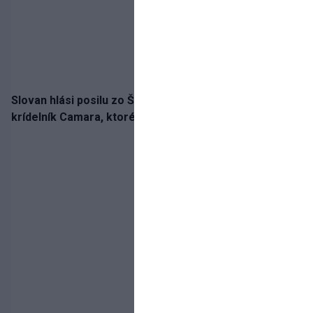
Slovan hlási posilu zo Španielska! Belasých posilní
krídelník Camara, ktorého povedie jeho detský vzor