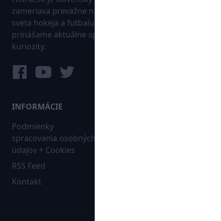
zameriava prevažne na najnovšie informácie zo
sveta hokeja a futbalu. Pravidelne na dennej báze
prinášame aktuálne správy, góly, zaujímavosti a
kuriozity.
INFORMÁCIE
MAPA WEBU:
Podmienky
Futbal
spracovania osobných
Hokej
údajov + Cookies
Ostatné
RSS Feed
Bleskovky
Kontakt