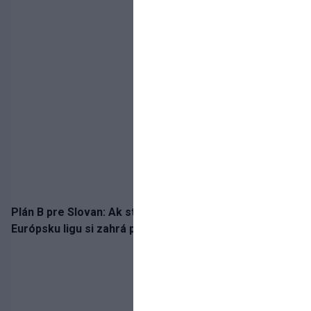
Plán B pre Slovan: Ak stroskotá v Lige majstrov, o
Európsku ligu si zahrá proti Salzburgu alebo Pafosu