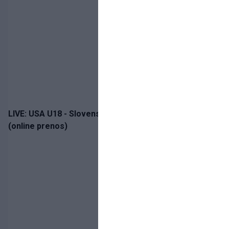
LIVE: USA U18 - Slovensko U18 / Hlinka-Gretzky Cup
(online prenos)