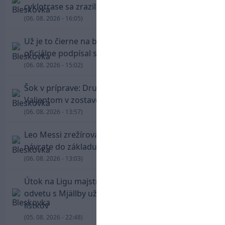
cyklotrase sa zrazil s bežcom
(06. 08. 2026 - 16:05)
Už je to čierne na bielom: Mohamed Salah
oficiálne podpísal s Trabzonsporom
(06. 08. 2026 - 15:02)
Šok v príprave: Druholigová Mallorca s
Valjentom v zostave zdolala PSG
(06. 08. 2026 - 13:57)
Leo Messi zrežíroval obrat Interu Miami, pri
návrate do základu strelil dva góly
(06. 08. 2026 - 13:03)
Útok na Ligu majstrov láka! Slovan hlási na
odvetu s Mjällby už viac ako 13-tisíc predaných
lístkov
(05. 08. 2026 - 22:48)