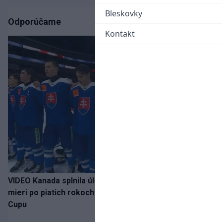
Bleskovky
Odporúčame
Kontakt
VIDEO Kanada splnila úlohu! Slovenská osemnástka
mieri po piatich rokoch do semifinále Hlinka Gretzky
Cupu