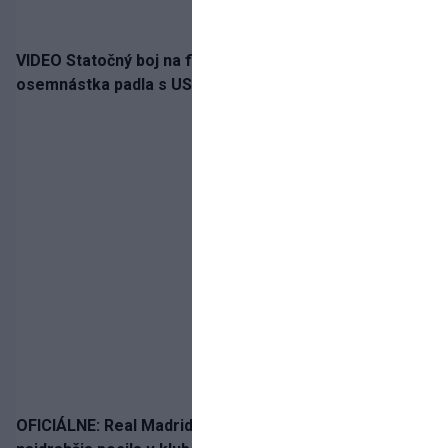
VIDEO Statočný boj na finále nestačil: Slovenská
osemnástka padla s USA a zabojuje o bronz
OFICIÁLNE: Real Madrid rozbil bank. Z Lipska prichádza