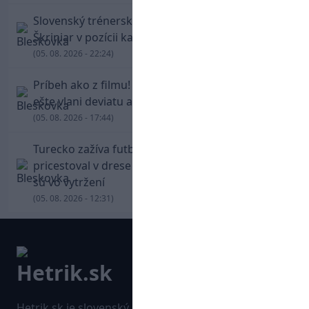
Slovenský trénerský súboj pre Borbélyho,
Škriniar v pozícii kapitána potiahol Fenerbahce
(05. 08. 2026 - 22:24)
Príbeh ako z filmu! Hrdina Slovana Kianga hral
ešte vlani deviatu anglickú ligu
(05. 08. 2026 - 17:44)
Turecko zažíva futbalové šialenstvo! Salah
pricestoval v drese Trabzonsporu, fanúšikovia
sú vo vytržení
(05. 08. 2026 - 12:31)
Hetrik.sk je slovenský športový portál, ktorý sa