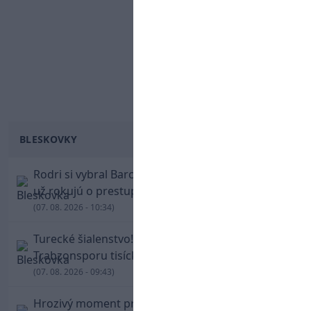
BLESKOVKY
Rodri si vybral Barcelonu a odmietol Real. Kluby
už rokujú o prestupovej čiastke
(07. 08. 2026 - 10:34)
Turecké šialenstvo! Salaha vítali na štadióne
Trabzonsporu tisícky fanúšikov
(07. 08. 2026 - 09:43)
Hrozivý moment pre Zdena Cháru! Na