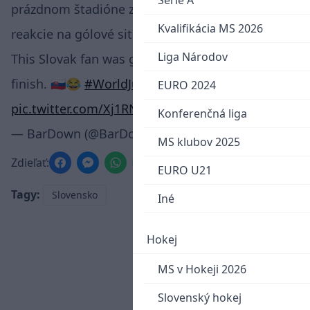
Serie A
prázdnom štadióne zjavne vychutnávala. Jej
Kvalifikácia MS 2026
reakcie na gólové situácie stoja za to.
Liga Národov
This Slovak fan was giving 110% from start to
finish. 🇸🇰😂
#WorldJuniors
EURO 2024
pic.twitter.com/Xj1RNO0QyG
Konferenčná liga
— BarDown (@BarDown)
August 9, 2022
MS klubov 2025
Zdieľať:
EURO U21
Tagy:
Slovensko
Iné
Hokej
MS v Hokeji 2026
Slovenský hokej