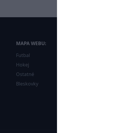
MAPA WEBU:
Futbal
Hokej
Ostatné
Bleskovky