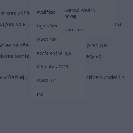
Svetový Pohár v
Kvalifikácia MS 2026
m som zablúdil a ocitol som sa v inom sektore,
hokeji
lefón, vo vrecku som mal len 20 eur a 15 frankov a
Liga Národov
ZOH 2026
EURO 2024
oniec sa však domov dostal, keď si pred pár
Konferenčná liga
tenia kontaktovali v nemocnici úrady vo
MS klubov 2025
 Bazileji, kde sa o tento šialený príbeh podelil s
EURO U21
Iné