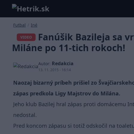
Futbal
/
Iné
Fanúšik Bazileja sa v
VIDEO
Miláne po 11-tich rokoch!
Redakcia
Autor:
13. 11. 2015 - 16:14
Naozaj bizarný príbeh prišiel zo Švajčiarskeh
zápas predkola Ligy Majstrov do Milána.
Jeho klub Bazilej hral zápas proti domácemu In
nedostal.
Pred koncom zápasu si totiž odskočil na toalet