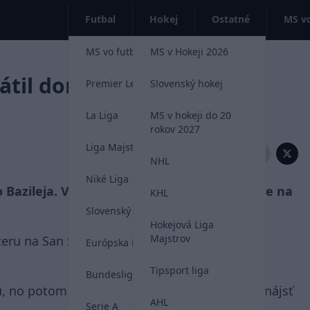
Futbal
Hokej
Ostatné
MS vo
MS vo futbale 2026
MS v Hokeji 2026
rátil domov zo zápasu v
Premier League
Slovenský hokej
La Liga
MS v hokeji do 20
rokov 2027
Liga Majstrov
Zdieľať:
NHL
Niké Liga
o Bazileja. V roku 2004 vycestoval Rolf Bantle na
KHL
Slovenský futbal
Hokejová Liga
Majstrov
teru na San Sire. Domov sa však tento fanúšik
Európska Liga
Tipsport liga
Bundesliga
u, no potom sa na štadióne stratil a nemohol nájsť
AHL
Serie A