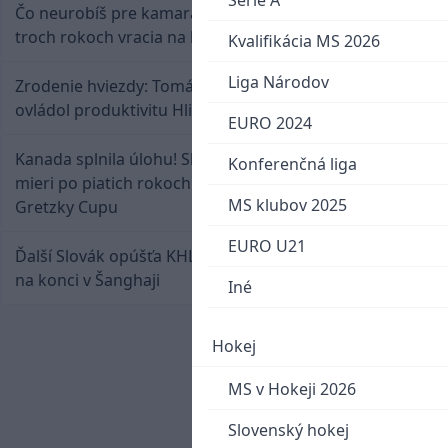
Serie A
Čo neurobíš pre kamaráta! Marián Hossa sa po
troch rokoch vracia na ľad
Kvalifikácia MS 2026
Liga Národov
Zrodenie hviezdy: Tomáš Selič zničil Švajčiarov a
ovládol produktivitu Hlinka Gretzky Cupu
EURO 2024
Kanada splnila úlohu! Slovenská osemnástka
Konferenčná liga
mieri po piatich rokoch do semifinále Hlinka
MS klubov 2025
Gretzky Cupu
EURO U21
Ďalší Slovák opúšťa KHL. Patrik Rybár sa dohodol
na konci v Šanghaji
Iné
Hokej
MS v Hokeji 2026
Slovenský hokej