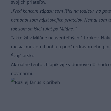
svojich priateľov.
Pred koncom zápasu som išiel na toaletu, no poto
nemohol som nájsť svojich priateľov. Nemal som te
tak som sa išiel túlať po Miláne.
Takto žil v Miláne neuveriteľných 11 rokov. Nak
mesiacmi zlomil nohu a podľa zdravotného pois
Švajčiarsku.
Aktuálne tento chlapík žije v domove dôchodcov v
novinármi.