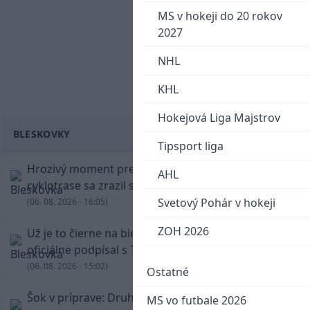
MS v hokeji do 20 rokov
2027
NHL
KHL
Hokejová Liga Majstrov
BLESKOVKY
Tipsport liga
Hrozivý moment pre Zdena Cháru! Na
AHL
cyklotrase sa zrazil s bežcom
Svetový Pohár v hokeji
(06. 08. 2026 - 16:05)
ZOH 2026
Už je to čierne na bielom: Mohamed Salah
oficiálne podpísal s Trabzonsporom
(06. 08. 2026 - 15:02)
Ostatné
Šok v príprave: Druholigová Mallorca s
MS vo futbale 2026