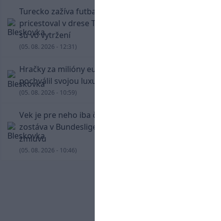
Turecko zažíva futbalové šialenstvo! Salah
pricestoval v drese Trabzonsporu, fanúšikovia
sú vo vytržení
(05. 08. 2026 - 12:31)
Hračky za milióny eur! Cristiano Ronaldo sa
pochválil svojou luxusnou zbierkou áut
(05. 08. 2026 - 10:59)
Vek je pre neho iba číslo! Štyridsaťročný Džeko
zostáva v Bundeslige, so Schalke predĺžil
zmluvu
(05. 08. 2026 - 10:46)