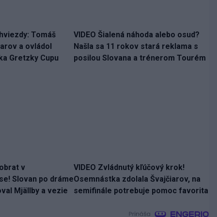
hviezdy: Tomáš
VIDEO Šialená náhoda alebo osud?
čiarov a ovládol
Našla sa 11 rokov stará reklama s
nka Gretzky Cupu
posilou Slovana a trénerom Tourém
obrat v
VIDEO Zvládnutý kľúčový krok!
se! Slovan po dráme
Osemnástka zdolala Švajčiarov, na
al Mjällby a vezie
semifinále potrebuje pomoc favorita