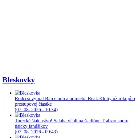
Bleskovky
Rodri si vybral Barcelonu a odmietol Real. Kluby už rokujú o
prestupovej čiastke
(07. 08. 2026 - 10:34)
Turecké šialenstvo! Salaha vítali na štadióne Trabzonsporu
tisícky fanúšikov
(07. 08. 2026 - 09:43)