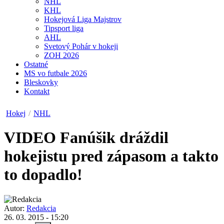
NHL
KHL
Hokejová Liga Majstrov
Tipsport liga
AHL
Svetový Pohár v hokeji
ZOH 2026
Ostatné
MS vo futbale 2026
Bleskovky
Kontakt
Hokej
/
NHL
VIDEO
Fanúšik dráždil
hokejistu pred zápasom a takto
to dopadlo!
Autor:
Redakcia
26. 03. 2015 - 15:20