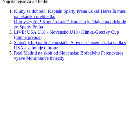
Najčítanejšie za 24 hodín
Kluby sa dohodli. Kapitán Sparty Praha Lukáš Haraslín mieri
na lekársku prehliadku
Obrovský šok! Kapitán Lukáš Haraslín je údajne na odchode
zo Sparty Praha
LIVE: USA U18 - Slovensko U18 / Hlinka-Gretzky Cup
(online prenos)
Statočný boj na finále nestačil: Slovenská osemnástka padla s
USA a zabojuje o bronz
Real Madrid na skok od Slovenska: Borbélyho Ferencváros
vyzve Mourinhove hviezdy