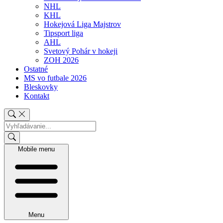
NHL
KHL
Hokejová Liga Majstrov
Tipsport liga
AHL
Svetový Pohár v hokeji
ZOH 2026
Ostatné
MS vo futbale 2026
Bleskovky
Kontakt
Mobile menu
Menu