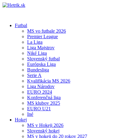
Futbal
MS vo futbale 2026
Premier League
La Liga
Liga Majstrov
Niké Liga
Slovenský futbal
Európska Liga
Bundesliga
Serie A
Kvalifikácia MS 2026
Liga Národov
EURO 2024
Konferenčná liga
MS klubov 2025
EURO U21
Iné
Hokej
MS v Hokeji 2026
Slovenský hokej
MS v hokeji do 20 rokov 2027