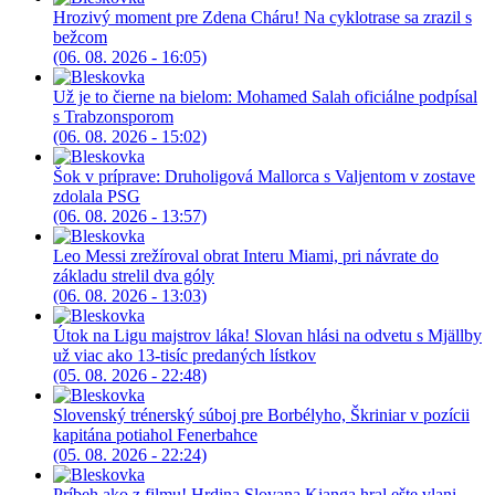
Hrozivý moment pre Zdena Cháru! Na cyklotrase sa zrazil s
bežcom
(06. 08. 2026 - 16:05)
Už je to čierne na bielom: Mohamed Salah oficiálne podpísal
s Trabzonsporom
(06. 08. 2026 - 15:02)
Šok v príprave: Druholigová Mallorca s Valjentom v zostave
zdolala PSG
(06. 08. 2026 - 13:57)
Leo Messi zrežíroval obrat Interu Miami, pri návrate do
základu strelil dva góly
(06. 08. 2026 - 13:03)
Útok na Ligu majstrov láka! Slovan hlási na odvetu s Mjällby
už viac ako 13-tisíc predaných lístkov
(05. 08. 2026 - 22:48)
Slovenský trénerský súboj pre Borbélyho, Škriniar v pozícii
kapitána potiahol Fenerbahce
(05. 08. 2026 - 22:24)
Príbeh ako z filmu! Hrdina Slovana Kianga hral ešte vlani