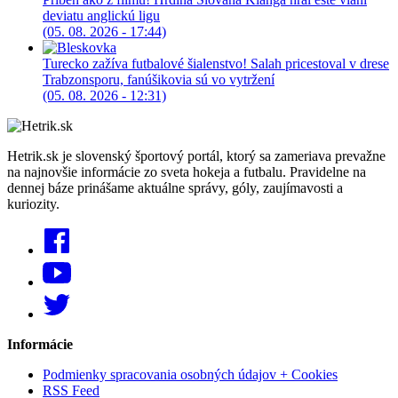
deviatu anglickú ligu
(05. 08. 2026 - 17:44)
Turecko zažíva futbalové šialenstvo! Salah pricestoval v drese
Trabzonsporu, fanúšikovia sú vo vytržení
(05. 08. 2026 - 12:31)
Hetrik.sk je slovenský športový portál, ktorý sa zameriava prevažne
na najnovšie informácie zo sveta hokeja a futbalu. Pravidelne na
dennej báze prinášame aktuálne správy, góly, zaujímavosti a
kuriozity.
Informácie
Podmienky spracovania osobných údajov + Cookies
RSS Feed