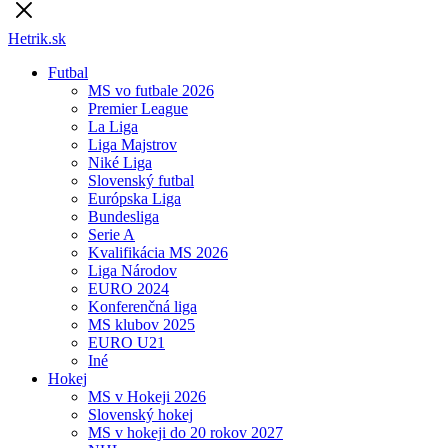
Hetrik.sk
Futbal
MS vo futbale 2026
Premier League
La Liga
Liga Majstrov
Niké Liga
Slovenský futbal
Európska Liga
Bundesliga
Serie A
Kvalifikácia MS 2026
Liga Národov
EURO 2024
Konferenčná liga
MS klubov 2025
EURO U21
Iné
Hokej
MS v Hokeji 2026
Slovenský hokej
MS v hokeji do 20 rokov 2027