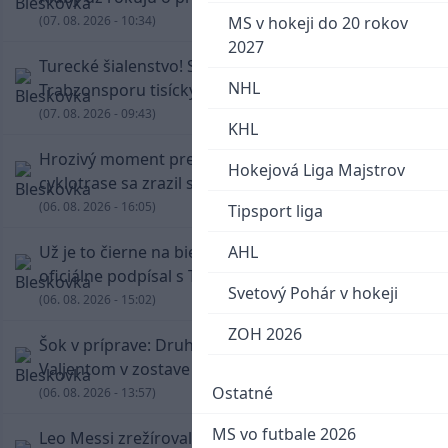
(07. 08. 2026 - 10:34)
MS v hokeji do 20 rokov
2027
Turecké šialenstvo! Salaha vítali na štadióne
NHL
Trabzonsporu tisícky fanúšikov
(07. 08. 2026 - 09:43)
KHL
Hrozivý moment pre Zdena Cháru! Na
Hokejová Liga Majstrov
cyklotrase sa zrazil s bežcom
(06. 08. 2026 - 16:05)
Tipsport liga
Už je to čierne na bielom: Mohamed Salah
AHL
oficiálne podpísal s Trabzonsporom
Svetový Pohár v hokeji
(06. 08. 2026 - 15:02)
ZOH 2026
Šok v príprave: Druholigová Mallorca s
Valjentom v zostave zdolala PSG
Ostatné
(06. 08. 2026 - 13:57)
MS vo futbale 2026
Leo Messi zrežíroval obrat Interu Miami, pri