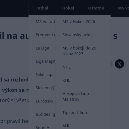
Futbal
Hokej
Ostatné
MS vo
MS vo futbale 2026
MS v Hokeji 2026
l na auto Balea po prehre s
Premier League
Slovenský hokej
La Liga
MS v hokeji do 20
rokov 2027
Liga Majstrov
Zdieľať:
NHL
Niké Liga
 sa rozhodol počkať na hráčov a to
KHL
Slovenský futbal
h výkon sa mu nepozdával.
Hokejová Liga
Majstrov
torý si všetko s agresívnym fanúšikom
Európska Liga
Tipsport liga
Bundesliga
pripravil hetrik.sk
AHL
Serie A