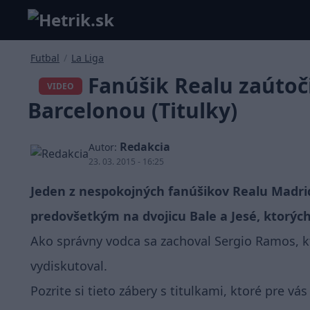
Futbal
/
La Liga
Fanúšik Realu zaútoči
VIDEO
Barcelonou (Titulky)
Redakcia
Autor:
23. 03. 2015 - 16:25
Jeden z nespokojných fanúšikov Realu Madrid
predovšetkým na dvojicu Bale a Jesé, ktorýc
Ako správny vodca sa zachoval Sergio Ramos, k
vydiskutoval.
Pozrite si tieto zábery s titulkami, ktoré pre vás 