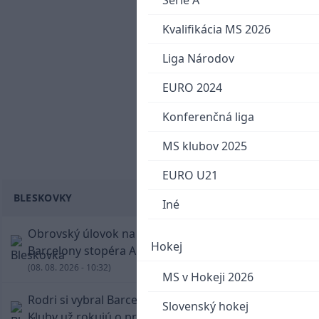
Serie A
Kvalifikácia MS 2026
Liga Národov
EURO 2024
Konferenčná liga
MS klubov 2025
EURO U21
BLESKOVKY
Iné
Obrovský úlovok na Anfielde: Liverpool získal z
Hokej
Barcelony stopéra Arauja
(08. 08. 2026 - 10:32)
MS v Hokeji 2026
Rodri si vybral Barcelonu a odmietol Real.
Slovenský hokej
Kluby už rokujú o prestupovej čiastke