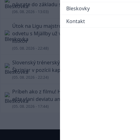
návrate do základu strelil dva góly
Bleskovky
(06. 08. 2026 - 13:03)
Kontakt
Útok na Ligu majstrov láka! Slovan hlási na
odvetu s Mjällby už viac ako 13-tisíc predaných
lístkov
(05. 08. 2026 - 22:48)
Slovenský trénerský súboj pre Borbélyho,
Škriniar v pozícii kapitána potiahol Fenerbahce
(05. 08. 2026 - 22:24)
Príbeh ako z filmu! Hrdina Slovana Kianga hral
ešte vlani deviatu anglickú ligu
(05. 08. 2026 - 17:44)