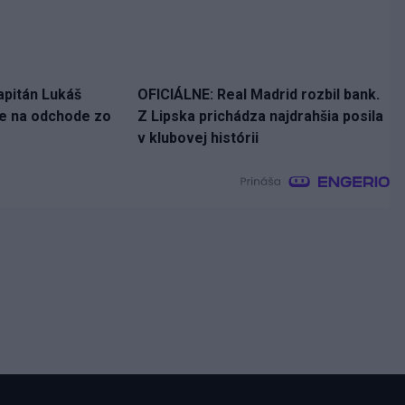
apitán Lukáš
OFICIÁLNE: Real Madrid rozbil bank.
ne na odchode zo
Z Lipska prichádza najdrahšia posila
v klubovej histórii