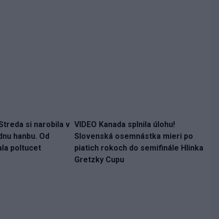
treda si narobila v
VIDEO Kanada splnila úlohu!
dnu hanbu. Od
Slovenská osemnástka mieri po
la poltucet
piatich rokoch do semifinále Hlinka
Gretzky Cupu