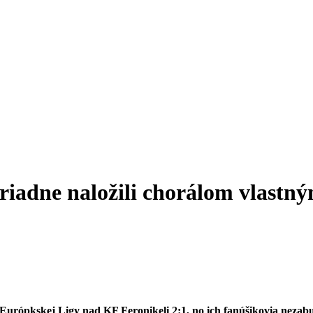
riadne naložili chorálom vlast
le Európkskej Ligy nad KF Feronikeli 2:1, no ich fanúšikovia neza