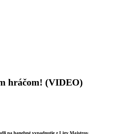
ným hráčom! (VIDEO)
budli na hanebné vypadnutie z Ligy Majstrov.