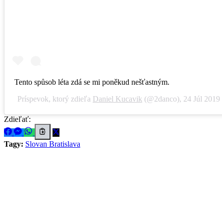
Tento spůsob léta zdá se mi poněkud nešťastným.
Príspevok, ktorý zdieľa
Daniel Kucavik
(@2danco),
24 Júl 2019
Zdieľať:
Tagy:
Slovan Bratislava