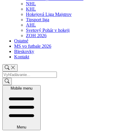
NHL
KHL
Hokejová Liga Majstrov
Tipsport liga
AHL
Svetový Pohár v hokeji
ZOH 2026
Ostatné
MS vo futbale 2026
Bleskovky
Kontakt
Mobile menu
Menu