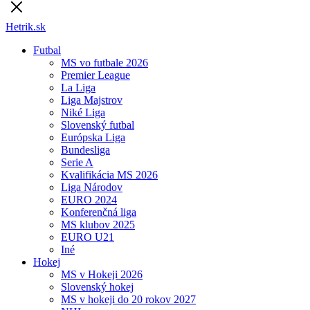
Hetrik.sk
Futbal
MS vo futbale 2026
Premier League
La Liga
Liga Majstrov
Niké Liga
Slovenský futbal
Európska Liga
Bundesliga
Serie A
Kvalifikácia MS 2026
Liga Národov
EURO 2024
Konferenčná liga
MS klubov 2025
EURO U21
Iné
Hokej
MS v Hokeji 2026
Slovenský hokej
MS v hokeji do 20 rokov 2027