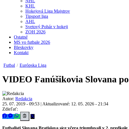
NHL
KHL
Hokejová Liga Majstrov
Tipsport liga
AHL
Svetový Pohár v hokeji
ZOH 2026
Ostatné
MS vo futbale 2026
Bleskovky
Kontakt
Futbal
/
Európska Liga
VIDEO
Fanúšikovia Slovana po
Autor:
Redakcia
25. 07. 2019 - 09:53
|
Aktualizované: 12. 05. 2026 - 21:34
Zdieľať:
Futbalisti Slovana Bratislava síce včera triumfovali v 2. predko