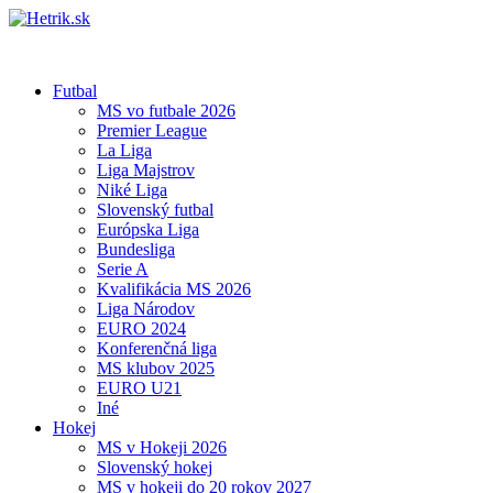
Futbal
MS vo futbale 2026
Premier League
La Liga
Liga Majstrov
Niké Liga
Slovenský futbal
Európska Liga
Bundesliga
Serie A
Kvalifikácia MS 2026
Liga Národov
EURO 2024
Konferenčná liga
MS klubov 2025
EURO U21
Iné
Hokej
MS v Hokeji 2026
Slovenský hokej
MS v hokeji do 20 rokov 2027