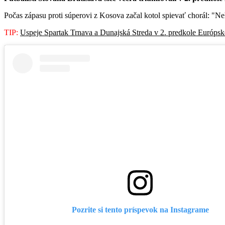
Počas zápasu proti súperovi z Kosova začal kotol spievať chorál: "Neh
TIP:
Uspeje Spartak Trnava a Dunajská Streda v 2. predkole Európsk
Pozrite si tento príspevok na Instagrame