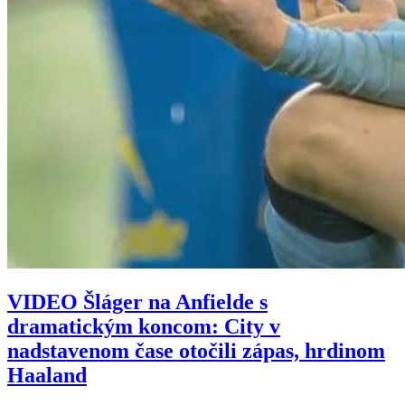
VIDEO
Šláger na Anfielde s
dramatickým koncom: City v
nadstavenom čase otočili zápas, hrdinom
Haaland