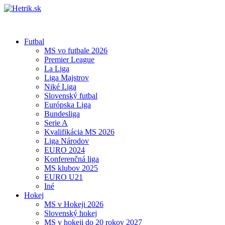
Futbal
MS vo futbale 2026
Premier League
La Liga
Liga Majstrov
Niké Liga
Slovenský futbal
Európska Liga
Bundesliga
Serie A
Kvalifikácia MS 2026
Liga Národov
EURO 2024
Konferenčná liga
MS klubov 2025
EURO U21
Iné
Hokej
MS v Hokeji 2026
Slovenský hokej
MS v hokeji do 20 rokov 2027