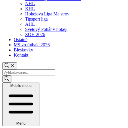
NHL
KHL
Hokejová Liga Majstrov
Tipsport liga
AHL
Svetový Pohár v hokeji
ZOH 2026
Ostatné
MS vo futbale 2026
Bleskovky
Kontakt
Mobile menu
Menu