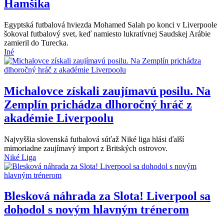
Hamšíka
Egyptská futbalová hviezda Mohamed Salah po konci v Liverpoole
šokoval futbalový svet, keď namiesto lukratívnej Saudskej Arábie
zamieril do Turecka.
Iné
Michalovce získali zaujímavú posilu. Na
Zemplín prichádza dlhoročný hráč z
akadémie Liverpoolu
Najvyššia slovenská futbalová súťaž Niké liga hlási ďalší
mimoriadne zaujímavý import z Britských ostrovov.
Niké Liga
Blesková náhrada za Slota! Liverpool sa
dohodol s novým hlavným trénerom