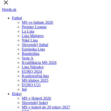
Hetrik.sk
Futbal
MS vo futbale 2026
Premier League
La Liga
Liga Majstrov
Niké Liga
Slovenský futbal
Európska Liga
Bundesliga
Serie A
Kvalifikácia MS 2026
Liga Národov
EURO 2024
Konferenčná liga
MS klubov 2025
EURO U21
Iné
Hokej
MS v Hokeji 2026
Slovenský hokej
MS v hokeji do 20 rokov 2027