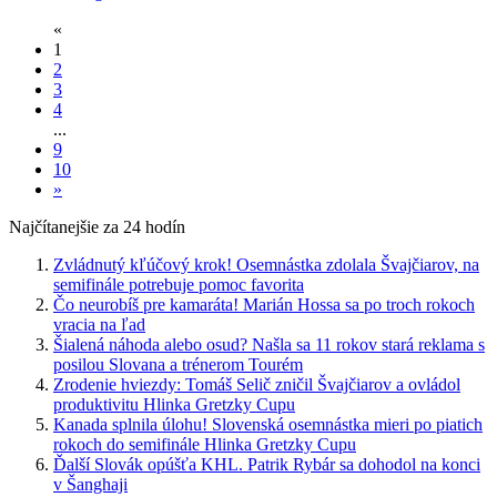
«
1
2
3
4
...
9
10
»
Najčítanejšie za 24 hodín
Zvládnutý kľúčový krok! Osemnástka zdolala Švajčiarov, na
semifinále potrebuje pomoc favorita
Čo neurobíš pre kamaráta! Marián Hossa sa po troch rokoch
vracia na ľad
Šialená náhoda alebo osud? Našla sa 11 rokov stará reklama s
posilou Slovana a trénerom Tourém
Zrodenie hviezdy: Tomáš Selič zničil Švajčiarov a ovládol
produktivitu Hlinka Gretzky Cupu
Kanada splnila úlohu! Slovenská osemnástka mieri po piatich
rokoch do semifinále Hlinka Gretzky Cupu
Ďalší Slovák opúšťa KHL. Patrik Rybár sa dohodol na konci
v Šanghaji