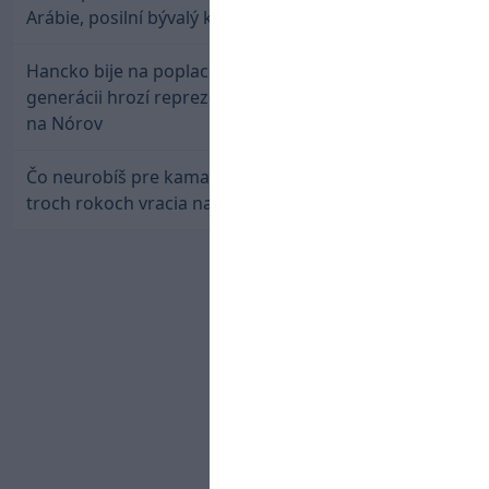
Arábie, posilní bývalý klub Hamšíka
Hancko bije na poplach! Zaspali sme dobu, po tejto
generácii hrozí reprezentačné prázdno. Pozrime sa
na Nórov
Čo neurobíš pre kamaráta! Marián Hossa sa po
troch rokoch vracia na ľad