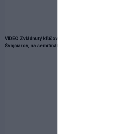
VIDEO Zvládnutý kľúčový krok! Osemnástka zdolala
Švajčiarov, na semifinále potrebuje pomoc favorita