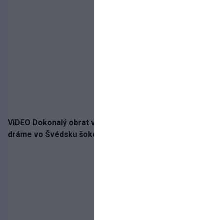
VIDEO Dokonalý obrat v nadstavenom čase! Slovan po
dráme vo Švédsku šokoval Mjällby a vezie výhru