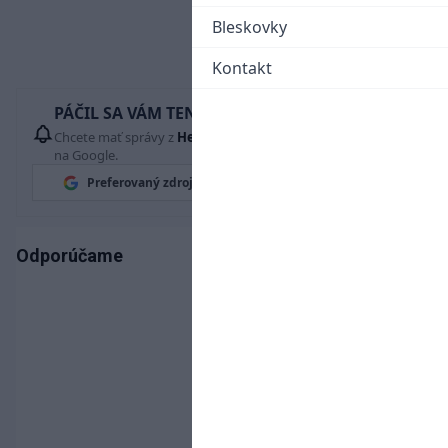
Bleskovky
Kontakt
PÁČIL SA VÁM TENTO ČLÁNOK?
Chcete mať správy z
Hetrik.sk
vždy ako prví? Pridajte si nás
na Google.
Preferovaný zdroj
Google News
Odporúčame