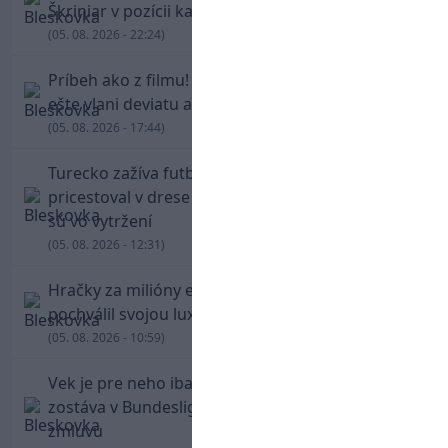
Škriniar v pozícii kapitána potiahol Fenerbahce
(05. 08. 2026 - 22:24)
Príbeh ako z filmu! Hrdina Slovana Kianga hral
ešte vlani deviatu anglickú ligu
(05. 08. 2026 - 17:44)
Turecko zažíva futbalové šialenstvo! Salah
pricestoval v drese Trabzonsporu, fanúšikovia
sú vo vytržení
(05. 08. 2026 - 12:31)
Hračky za milióny eur! Cristiano Ronaldo sa
pochválil svojou luxusnou zbierkou áut
(05. 08. 2026 - 10:59)
Vek je pre neho iba číslo! Štyridsaťročný Džeko
zostáva v Bundeslige, so Schalke predĺžil
zmluvu