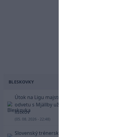
BLESKOVKY
Útok na Ligu majstrov láka! Slovan hlási na
odvetu s Mjällby už viac ako 13-tisíc predaných
lístkov
(05. 08. 2026 - 22:48)
Slovenský trénerský súboj pre Borbélyho,