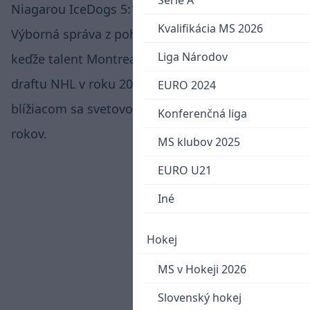
Serie A
Niagarou IceDogs 5:1 skóroval dvakrát.
Kvalifikácia MS 2026
Výborná správa z pohľadu slovenského fanúšika,
Liga Národov
keďže talent Montrealu Canadiens z prvého kola
draftu NHL v roku 2022 nebude chýbať na
EURO 2024
blížiacom sa svetovom šampionáte hráčov do 20
Konferenčná liga
rokov.
MS klubov 2025
EURO U21
Iné
Hokej
MS v Hokeji 2026
Slovenský hokej