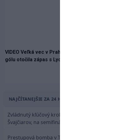
VIDEO Veľká vec v Prahe. Sparta napriek vlastnému
gólu otočila zápas s Lyonom
NAJČÍTANEJŠIE ZA 24 HODÍN
Zvládnutý kľúčový krok! Osemnástka zdolala
Švajčiarov, na semifinále potrebuje pomoc favorita
Prestupová bomba v Turecku! Salah nepôjde do