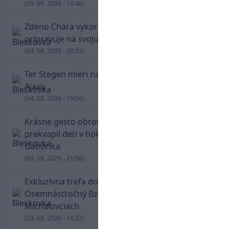
(05. 08. 2026 - 10:46)
Zdeno Chára vykorčuľoval na ľad! V Trenčíne sa
pripravuje na svoju blížiacu sa rozlúčku
(04. 08. 2026 - 20:33)
Ter Stegen mieri na hosťovanie do slávneho
Ajaxu
(04. 08. 2026 - 10:56)
Krásne gesto obrovskej legendy. Chára
prekvapil deti v hokejovej škole Mariána
Gáboríka
(03. 08. 2026 - 21:56)
Exkluzívna trefa do vinkla v hodine dvanástej!
Osemnásťročný Bzdyl zariadil triumf Žiliny v
Michalovciach
(03. 08. 2026 - 14:22)