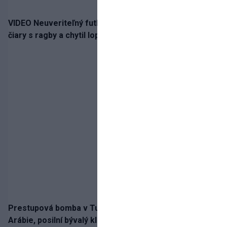
VIDEO Neuveriteľný futbalový bizár! Brankár si pomýlil
čiary s ragby a chytil loptu ďaleko od šestnástky
Prestupová bomba v Turecku! Salah nepôjde do
Arábie, posilní bývalý klub Hamšíka