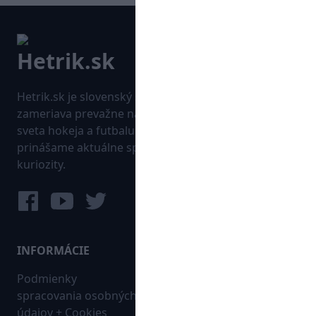
Hetrik.sk je slovenský športový portál, ktorý sa
zameriava prevažne na najnovšie informácie zo
sveta hokeja a futbalu. Pravidelne na dennej báze
prinášame aktuálne správy, góly, zaujímavosti a
kuriozity.
INFORMÁCIE
MAPA WEBU:
Podmienky
Futbal
spracovania osobných
Hokej
údajov + Cookies