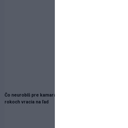
Čo neurobíš pre kamaráta! Marián Hossa sa po troch
rokoch vracia na ľad