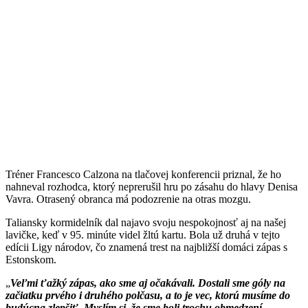
Tréner Francesco Calzona na tlačovej konferencii priznal, že ho
nahneval rozhodca, ktorý neprerušil hru po zásahu do hlavy Denisa
Vavra. Otrasený obranca má podozrenie na otras mozgu.
Taliansky kormidelník dal najavo svoju nespokojnosť aj na našej
lavičke, keď v 95. minúte videl žltú kartu. Bola už druhá v tejto
edícii Ligy národov, čo znamená trest na najbližší domáci zápas s
Estonskom.
Veľmi ťažký zápas, ako sme aj očakávali. Dostali sme góly na
začiatku prvého i druhého polčasu, a to je vec, ktorú musíme do
budúcna zlepšiť. Myslím si, že sme boli trochu obmedzení