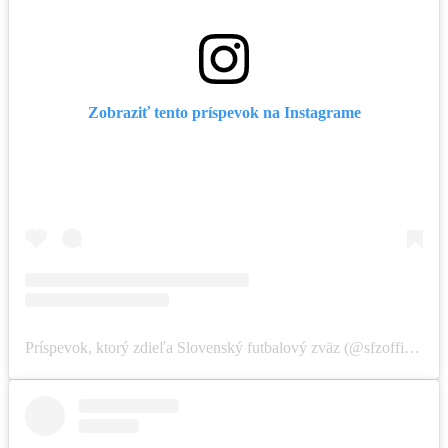
Zobraziť tento príspevok na Instagrame
Príspevok, ktorý zdieľa Slovenský futbalový zväz (@sfzofficial)