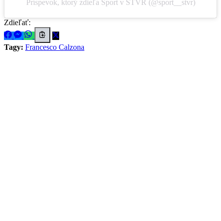
Príspevok, ktorý zdieľa Šport v STVR (@sport__stvr)
Zdieľať:
Tagy:
Francesco Calzona