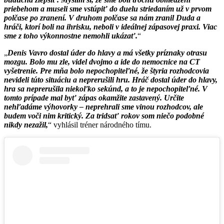
priebehom a museli sme vstúpiť do duelu striedaním už v prvom
polčase po zranení. V druhom polčase sa nám zranil Duda a
hráči, ktorí boli na ihrisku, neboli v ideálnej zápasovej praxi. Viac
sme z toho výkonnostne nemohli ukázať.
Denis Vavro dostal úder do hlavy a má všetky príznaky otrasu
mozgu. Bolo mu zle, videl dvojmo a ide do nemocnice na CT
vyšetrenie. Pre mňa bolo nepochopiteľné, že štyria rozhodcovia
nevideli túto situáciu a neprerušili hru. Hráč dostal úder do hlavy,
hra sa neprerušila niekoľko sekúnd, a to je nepochopiteľné. V
tomto prípade mal byť zápas okamžite zastavený. Určite
nehľadáme výhovorky – neprehrali sme vinou rozhodcov, ale
budem voči nim kritický. Za tridsať rokov som niečo podobné
nikdy nezažil,
vyhlásil tréner národného tímu.