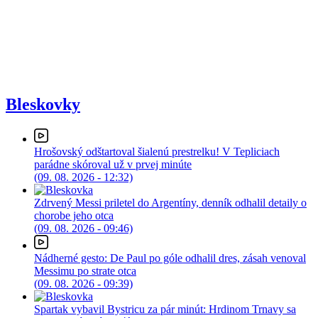
Bleskovky
Hrošovský odštartoval šialenú prestrelku! V Tepliciach
parádne skóroval už v prvej minúte
(09. 08. 2026 - 12:32)
Zdrvený Messi priletel do Argentíny, denník odhalil detaily o
chorobe jeho otca
(09. 08. 2026 - 09:46)
Nádherné gesto: De Paul po góle odhalil dres, zásah venoval
Messimu po strate otca
(09. 08. 2026 - 09:39)
Spartak vybavil Bystricu za pár minút: Hrdinom Trnavy sa