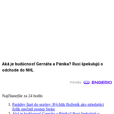
Aká je budúcnosť Gernáta a Pánika? Rusi špekulujú o
odchode do NHL
Najčítanejšie za 24 hodín
Parádny štart do sezóny: Rýchlik Boženík ako striedajúci
žolík spečatil postup Stoke
Aká je budúcnosť Gernáta a Pánika? Rusi špekulujú o