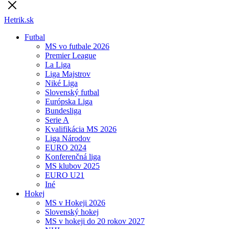
Hetrik.sk
Futbal
MS vo futbale 2026
Premier League
La Liga
Liga Majstrov
Niké Liga
Slovenský futbal
Európska Liga
Bundesliga
Serie A
Kvalifikácia MS 2026
Liga Národov
EURO 2024
Konferenčná liga
MS klubov 2025
EURO U21
Iné
Hokej
MS v Hokeji 2026
Slovenský hokej
MS v hokeji do 20 rokov 2027