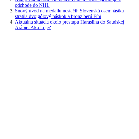
odchode do NHL
Snový úvod na medailu nestačil: Slovenská osemnástka
stratila dvojgólový náskok a bronz berú Fíni
Aktuálna situácia okolo prestupu Haraslína do Saudskej
Arábie. Ako to je?