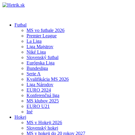
Futbal
MS vo futbale 2026
Premier League
La Liga
Liga Majstrov
Niké Liga
Slovenský futbal
Európska Liga
Bundesliga
Serie A
Kvalifikácia MS 2026
Liga Národov
EURO 2024
Konferenčná liga
MS klubov 2025
EURO U21
Iné
Hokej
MS v Hokeji 2026
Slovenský hokej
MS v hokeji do 20 rokov 2027