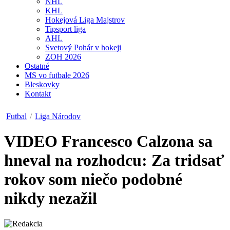
NHL
KHL
Hokejová Liga Majstrov
Tipsport liga
AHL
Svetový Pohár v hokeji
ZOH 2026
Ostatné
MS vo futbale 2026
Bleskovky
Kontakt
Futbal
/
Liga Národov
VIDEO
Francesco Calzona sa
hneval na rozhodcu: Za tridsať
rokov som niečo podobné
nikdy nezažil