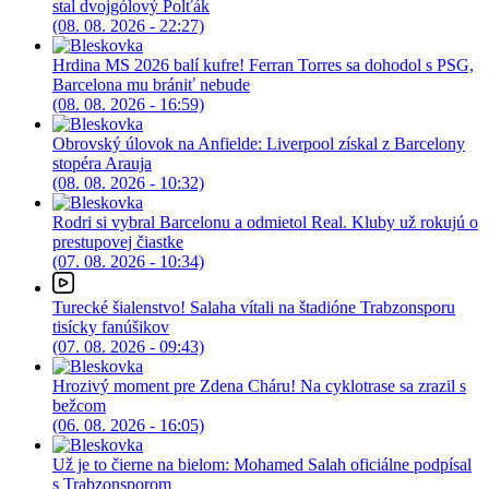
stal dvojgólový Polťák
(08. 08. 2026 - 22:27)
Hrdina MS 2026 balí kufre! Ferran Torres sa dohodol s PSG,
Barcelona mu brániť nebude
(08. 08. 2026 - 16:59)
Obrovský úlovok na Anfielde: Liverpool získal z Barcelony
stopéra Arauja
(08. 08. 2026 - 10:32)
Rodri si vybral Barcelonu a odmietol Real. Kluby už rokujú o
prestupovej čiastke
(07. 08. 2026 - 10:34)
Turecké šialenstvo! Salaha vítali na štadióne Trabzonsporu
tisícky fanúšikov
(07. 08. 2026 - 09:43)
Hrozivý moment pre Zdena Cháru! Na cyklotrase sa zrazil s
bežcom
(06. 08. 2026 - 16:05)
Už je to čierne na bielom: Mohamed Salah oficiálne podpísal
s Trabzonsporom