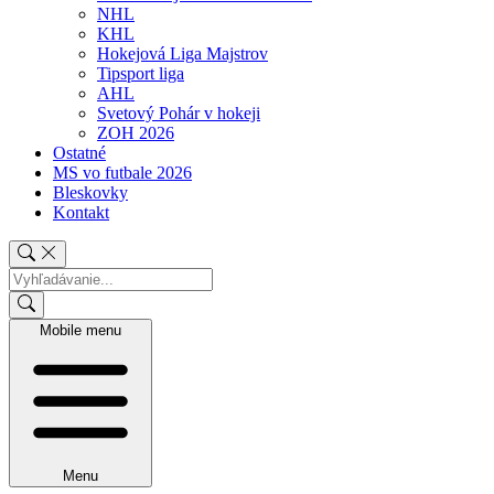
NHL
KHL
Hokejová Liga Majstrov
Tipsport liga
AHL
Svetový Pohár v hokeji
ZOH 2026
Ostatné
MS vo futbale 2026
Bleskovky
Kontakt
Mobile menu
Menu