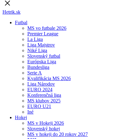
Hetrik.sk
Futbal
MS vo futbale 2026
Premier League
La Liga
Liga Majstrov
Niké Liga
Slovenský futbal
Európska Liga
Bundesliga
Serie A
Kvalifikácia MS 2026
Liga Národov
EURO 2024
Konferenčná liga
MS klubov 2025
EURO U21
Iné
Hokej
MS v Hokeji 2026
Slovenský hokej
MS v hokeji do 20 rokov 2027