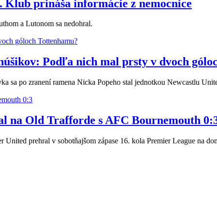
. Klub prináša informácie z nemocnice
outhom a Lutonom sa nedohral.
núšikov: Podľa nich mal prsty v dvoch gól
vka sa po zranení ramena Nicka Popeho stal jednotkou Newcastlu Unit
al na Old Trafforde s AFC Bournemouth 0:
ster United prehral v sobotňajšom zápase 16. kola Premier League na 