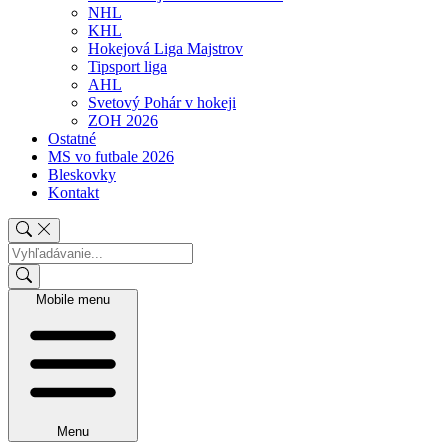
NHL
KHL
Hokejová Liga Majstrov
Tipsport liga
AHL
Svetový Pohár v hokeji
ZOH 2026
Ostatné
MS vo futbale 2026
Bleskovky
Kontakt
Mobile menu
Menu