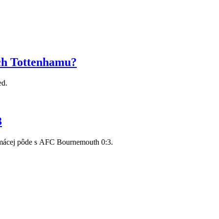
och Tottenhamu?
ed.
3
domácej pôde s AFC Bournemouth 0:3.