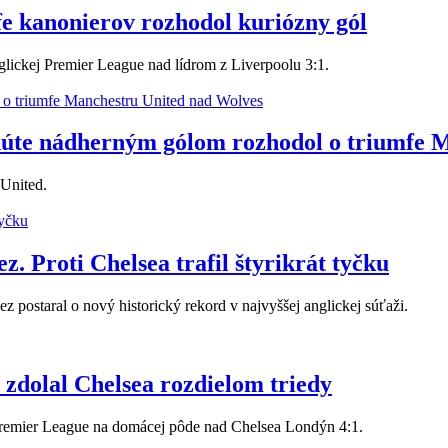
fe kanonierov rozhodol kuriózny gól
nglickej Premier League nad lídrom z Liverpoolu 3:1.
úte nádherným gólom rozhodol o triumfe 
 United.
 Proti Chelsea trafil štyrikrát tyčku
 postaral o nový historický rekord v najvyššej anglickej súťaži.
 zdolal Chelsea rozdielom triedy
ej Premier League na domácej pôde nad Chelsea Londýn 4:1.