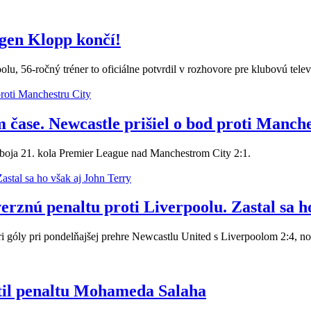
gen Klopp končí!
u, 56-ročný tréner to oficiálne potvrdil v rozhovore pre klubovú telev
čase. Newcastle prišiel o bod proti Manche
úboja 21. kola Premier League nad Manchestrom City 2:1.
rznú penaltu proti Liverpoolu. Zastal sa h
i góly pri pondelňajšej prehre Newcastlu United s Liverpoolom 2:4, no
til penaltu Mohameda Salaha