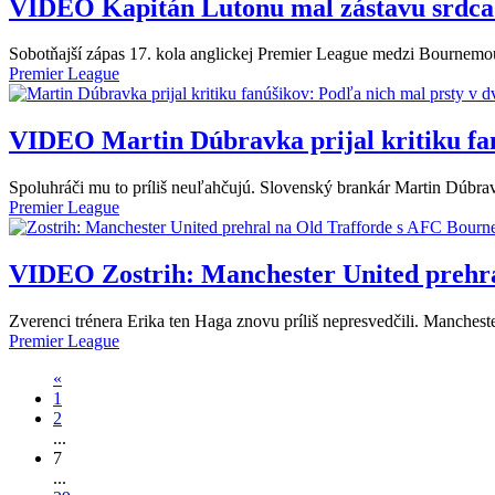
VIDEO
Kapitán Lutonu mal zástavu srdca
Sobotňajší zápas 17. kola anglickej Premier League medzi Bournem
Premier League
VIDEO
Martin Dúbravka prijal kritiku fa
Spoluhráči mu to príliš neuľahčujú. Slovenský brankár Martin Dúbra
Premier League
VIDEO
Zostrih: Manchester United prehr
Zverenci trénera Erika ten Haga znovu príliš nepresvedčili. Manche
Premier League
«
1
2
...
7
...