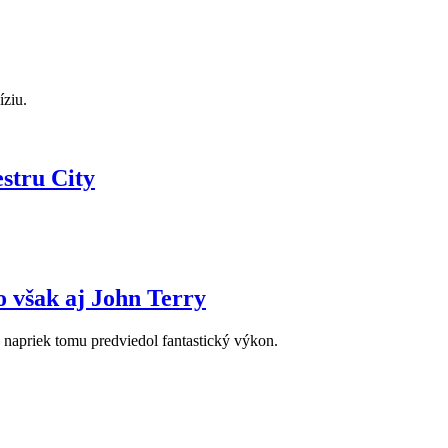
íziu.
stru City
o však aj John Terry
 napriek tomu predviedol fantastický výkon.