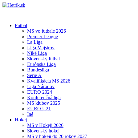
Futbal
MS vo futbale 2026
Premier League
La Liga
Liga Majstrov
Niké Liga
Slovenský futbal
Európska Liga
Bundesliga
Serie A
Kvalifikácia MS 2026
Liga Národov
EURO 2024
Konferenčná liga
MS klubov 2025
EURO U21
Iné
Hokej
MS v Hokeji 2026
Slovenský hokej
MS v hokeji do 20 rokov 2027