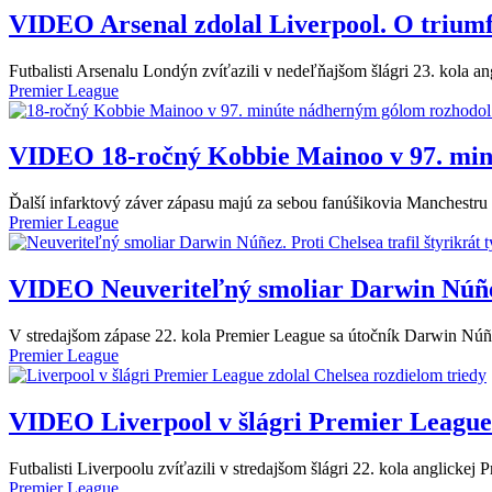
VIDEO
Arsenal zdolal Liverpool. O trium
Futbalisti Arsenalu Londýn zvíťazili v nedeľňajšom šlágri 23. kola a
Premier League
VIDEO
18-ročný Kobbie Mainoo v 97. min
Ďalší infarktový záver zápasu majú za sebou fanúšikovia Manchestru
Premier League
VIDEO
Neuveriteľný smoliar Darwin Núñez.
V stredajšom zápase 22. kola Premier League sa útočník Darwin Núñez
Premier League
VIDEO
Liverpool v šlágri Premier League
Futbalisti Liverpoolu zvíťazili v stredajšom šlágri 22. kola anglick
Premier League