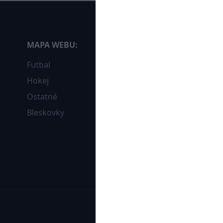
MAPA WEBU:
Futbal
Hokej
Ostatné
Bleskovky