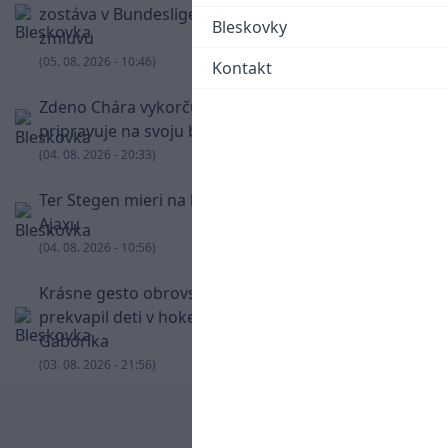
zostáva v Bundeslige, so Schalke predĺžil
Bleskovky
zmluvu
(05. 08. 2026 - 10:46)
Kontakt
Zdeno Chára vykorčuľoval na ľad! V Trenčíne sa
pripravuje na svoju blížiacu sa rozlúčku
(04. 08. 2026 - 20:33)
Ter Stegen mieri na hosťovanie do slávneho
Ajaxu
(04. 08. 2026 - 10:56)
Krásne gesto obrovskej legendy. Chára
prekvapil deti v hokejovej škole Mariána
Gáboríka
(03. 08. 2026 - 21:56)