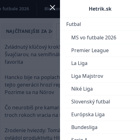
Hetrik.sk
 futbale 2026
Bleskovky
Kontakt
Futbal
NAJČÍTANEJŠIE ZA 24 HODÍN
MS vo futbale 2026
Zvládnutý kľúčový krok! Osemnástka zdolala
Premier League
Švajčiarov, na semifinále potrebuje pomoc
favorita
La Liga
Liga Majstrov
Hancko bije na poplach! Zaspali sme dobu, po
tejto generácii hrozí reprezentačné prázdno.
Niké Liga
Pozrime sa na Nórov
Slovenský futbal
Čo neurobíš pre kamaráta! Marián Hossa sa po
Európska Liga
troch rokoch vracia na ľad
Bundesliga
Zrodenie hviezdy: Tomáš Selič zničil Švajčiarov a
ovládol produktivitu Hlinka Gretzky Cupu