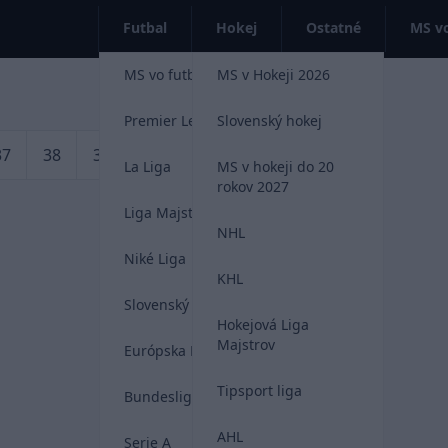
Futbal
Hokej
Ostatné
MS vo
MS vo futbale 2026
MS v Hokeji 2026
Premier League
Slovenský hokej
37
38
39
40
»
La Liga
MS v hokeji do 20
rokov 2027
Liga Majstrov
NHL
Niké Liga
KHL
Slovenský futbal
Hokejová Liga
Majstrov
Európska Liga
Tipsport liga
Bundesliga
AHL
Serie A