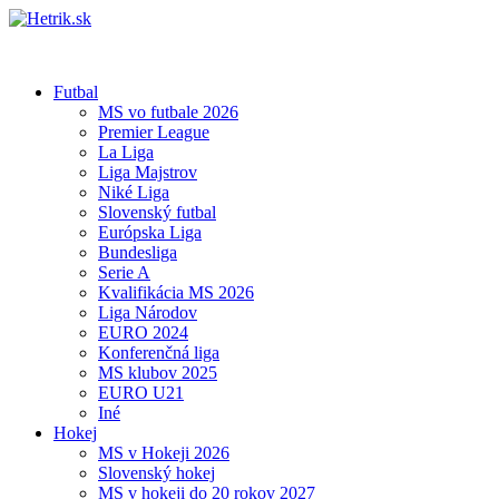
Futbal
MS vo futbale 2026
Premier League
La Liga
Liga Majstrov
Niké Liga
Slovenský futbal
Európska Liga
Bundesliga
Serie A
Kvalifikácia MS 2026
Liga Národov
EURO 2024
Konferenčná liga
MS klubov 2025
EURO U21
Iné
Hokej
MS v Hokeji 2026
Slovenský hokej
MS v hokeji do 20 rokov 2027