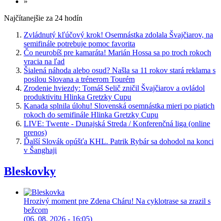
»
Najčítanejšie za 24 hodín
Zvládnutý kľúčový krok! Osemnástka zdolala Švajčiarov, na
semifinále potrebuje pomoc favorita
Čo neurobíš pre kamaráta! Marián Hossa sa po troch rokoch
vracia na ľad
Šialená náhoda alebo osud? Našla sa 11 rokov stará reklama s
posilou Slovana a trénerom Tourém
Zrodenie hviezdy: Tomáš Selič zničil Švajčiarov a ovládol
produktivitu Hlinka Gretzky Cupu
Kanada splnila úlohu! Slovenská osemnástka mieri po piatich
rokoch do semifinále Hlinka Gretzky Cupu
LIVE: Twente - Dunajská Streda / Konferenčná liga (online
prenos)
Ďalší Slovák opúšťa KHL. Patrik Rybár sa dohodol na konci
v Šanghaji
Bleskovky
Hrozivý moment pre Zdena Cháru! Na cyklotrase sa zrazil s
bežcom
(06. 08. 2026 - 16:05)