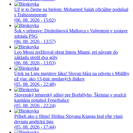
Už je to čierne na bielom: Mohamed Salah oficiálne podpísal
s Trabzonsporom
(06. 08. 2026 - 15:02)
Šok v príprave: Druholigová Mallorca s Valjentom v zostave
zdolala PSG
(06. 08. 2026 - 13:57)
Leo Messi zrežíroval obrat Interu Miami, pri návrate do
základu strelil dva góly
(06. 08. 2026 - 13:03)
Útok na Ligu majstrov láka! Slovan hlási na odvetu s Mjällby
už viac ako 13-tisíc predaných lístkov
(05. 08. 2026 - 22:48)
Slovenský trénerský súboj pre Borbélyho, Škriniar v pozícii
kapitána potiahol Fenerbahce
(05. 08. 2026 - 22:24)
Príbeh ako z filmu! Hrdina Slovana Kianga hral ešte vlani
deviatu anglickú ligu
(05. 08. 2026 - 17:44)