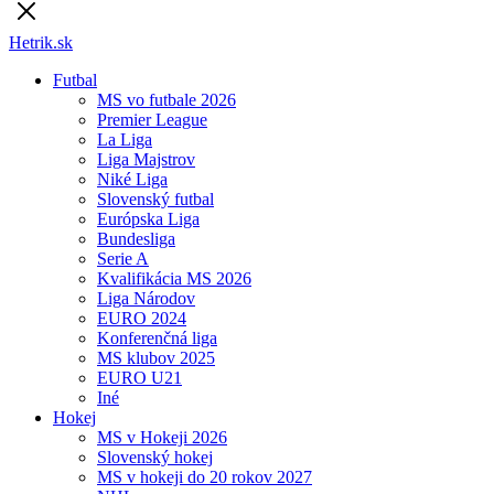
Hetrik.sk
Futbal
MS vo futbale 2026
Premier League
La Liga
Liga Majstrov
Niké Liga
Slovenský futbal
Európska Liga
Bundesliga
Serie A
Kvalifikácia MS 2026
Liga Národov
EURO 2024
Konferenčná liga
MS klubov 2025
EURO U21
Iné
Hokej
MS v Hokeji 2026
Slovenský hokej
MS v hokeji do 20 rokov 2027