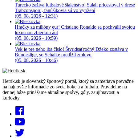
Turecko zažíva futbalové šialenstvo! Salah pricestoval v drese
Trabzonsporu, fanúšikovia sú vo vytržení
(05. 08. 2026 - 12:31)
Hračky za milióny eur! Cristiano Ronaldo sa pochválil svojou
luxusnou zbierkou áut
(05. 08. 2026 - 10:59)
Vek je pre neho iba číslo! Štyridsaťročný Džeko zostáva v
Bundeslige, so Schalke predĺžil zmluvu
(05. 08. 2026 - 10:46)
Hetrik.sk je slovenský športový portál, ktorý sa zameriava prevažne
na najnovšie informácie zo sveta hokeja a futbalu. Pravidelne na
dennej báze prinášame aktuálne správy, góly, zaujímavosti a
kuriozity.