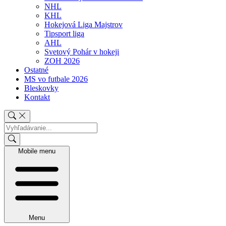
NHL
KHL
Hokejová Liga Majstrov
Tipsport liga
AHL
Svetový Pohár v hokeji
ZOH 2026
Ostatné
MS vo futbale 2026
Bleskovky
Kontakt
Mobile menu
Menu