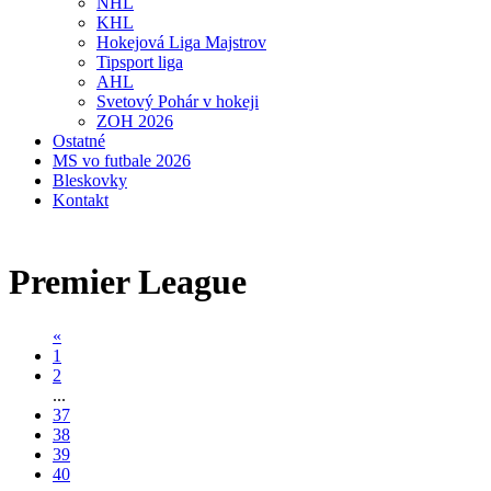
NHL
KHL
Hokejová Liga Majstrov
Tipsport liga
AHL
Svetový Pohár v hokeji
ZOH 2026
Ostatné
MS vo futbale 2026
Bleskovky
Kontakt
Premier League
«
1
2
...
37
38
39
40