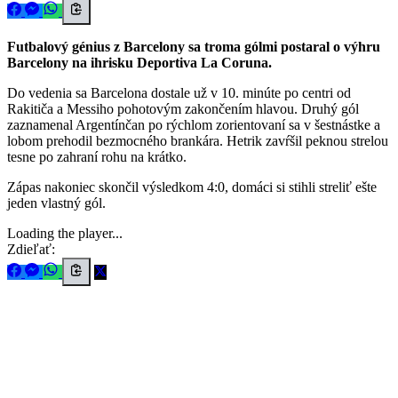
Futbalový génius z Barcelony sa troma gólmi postaral o výhru
Barcelony na ihrisku Deportiva La Coruna.
Do vedenia sa Barcelona dostale už v 10. minúte po centri od
Rakitiča a Messiho pohotovým zakončením hlavou. Druhý gól
zaznamenal Argentínčan po rýchlom zorientovaní sa v šestnástke a
lobom prehodil bezmocného brankára. Hetrik zavŕšil peknou strelou
tesne po zahraní rohu na krátko.
Zápas nakoniec skončil výsledkom 4:0, domáci si stihli streliť ešte
jeden vlastný gól.
Loading the player...
Zdieľať: