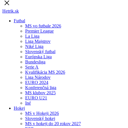
Hetrik.sk
Futbal
MS vo futbale 2026
Premier League
La Liga
Liga Majstrov
Niké Liga
Slovenský futbal
Európska Liga
Bundesliga
Serie A
Kvalifikácia MS 2026
Liga Národov
EURO 2024
Konferenčná liga
MS klubov 2025
EURO U21
Iné
Hokej
MS v Hokeji 2026
Slovenský hokej
MS v hokeji do 20 rokov 2027