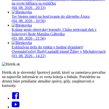
na svoju blížiacu sa rozlúčku
(04. 08. 2026 - 20:33)
Ter Stegen mieri na hosťovanie do slávneho Ajaxu
(04. 08. 2026 - 10:56)
Krásne gesto obrovskej legendy. Chára prekvapil deti v
hokejovej škole Mariána Gáboríka
(03. 08. 2026 - 21:56)
Exkluzívna trefa do vinkla v hodine dvanástej!
Osemnásťročný Bzdyl zariadil triumf Žiliny v Michalovciach
(03. 08. 2026 - 14:22)
Hetrik.sk je slovenský športový portál, ktorý sa zameriava prevažne
na najnovšie informácie zo sveta hokeja a futbalu. Pravidelne na
dennej báze prinášame aktuálne správy, góly, zaujímavosti a
kuriozity.