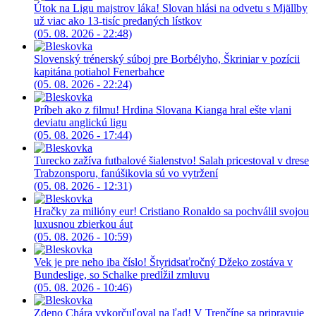
Útok na Ligu majstrov láka! Slovan hlási na odvetu s Mjällby
už viac ako 13-tisíc predaných lístkov
(05. 08. 2026 - 22:48)
Slovenský trénerský súboj pre Borbélyho, Škriniar v pozícii
kapitána potiahol Fenerbahce
(05. 08. 2026 - 22:24)
Príbeh ako z filmu! Hrdina Slovana Kianga hral ešte vlani
deviatu anglickú ligu
(05. 08. 2026 - 17:44)
Turecko zažíva futbalové šialenstvo! Salah pricestoval v drese
Trabzonsporu, fanúšikovia sú vo vytržení
(05. 08. 2026 - 12:31)
Hračky za milióny eur! Cristiano Ronaldo sa pochválil svojou
luxusnou zbierkou áut
(05. 08. 2026 - 10:59)
Vek je pre neho iba číslo! Štyridsaťročný Džeko zostáva v
Bundeslige, so Schalke predĺžil zmluvu
(05. 08. 2026 - 10:46)
Zdeno Chára vykorčuľoval na ľad! V Trenčíne sa pripravuje