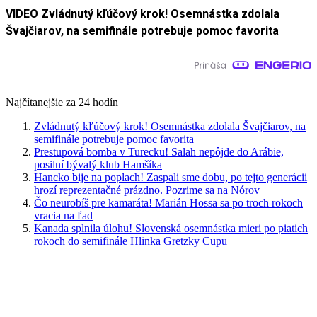
VIDEO Zvládnutý kľúčový krok! Osemnástka zdolala
Švajčiarov, na semifinále potrebuje pomoc favorita
Najčítanejšie za 24 hodín
Zvládnutý kľúčový krok! Osemnástka zdolala Švajčiarov, na
semifinále potrebuje pomoc favorita
Prestupová bomba v Turecku! Salah nepôjde do Arábie,
posilní bývalý klub Hamšíka
Hancko bije na poplach! Zaspali sme dobu, po tejto generácii
hrozí reprezentačné prázdno. Pozrime sa na Nórov
Čo neurobíš pre kamaráta! Marián Hossa sa po troch rokoch
vracia na ľad
Kanada splnila úlohu! Slovenská osemnástka mieri po piatich
rokoch do semifinále Hlinka Gretzky Cupu