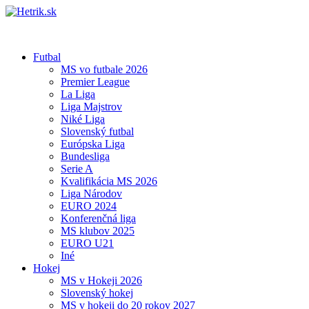
Futbal
MS vo futbale 2026
Premier League
La Liga
Liga Majstrov
Niké Liga
Slovenský futbal
Európska Liga
Bundesliga
Serie A
Kvalifikácia MS 2026
Liga Národov
EURO 2024
Konferenčná liga
MS klubov 2025
EURO U21
Iné
Hokej
MS v Hokeji 2026
Slovenský hokej
MS v hokeji do 20 rokov 2027