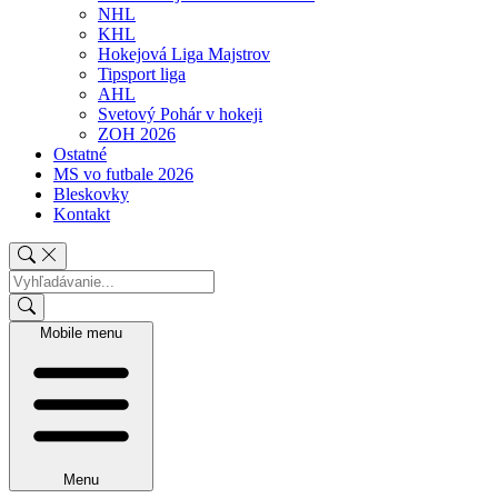
NHL
KHL
Hokejová Liga Majstrov
Tipsport liga
AHL
Svetový Pohár v hokeji
ZOH 2026
Ostatné
MS vo futbale 2026
Bleskovky
Kontakt
Mobile menu
Menu