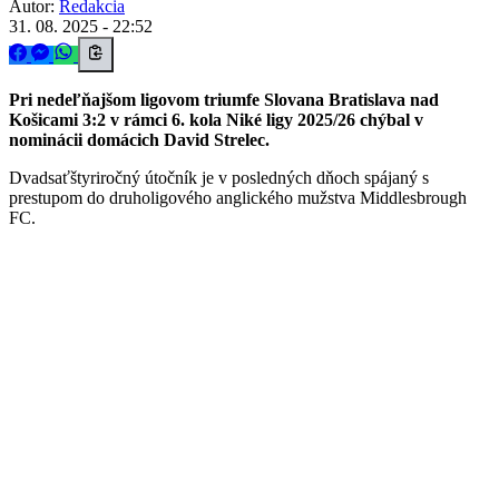
Autor:
Redakcia
31. 08. 2025 - 22:52
Pri nedeľňajšom ligovom triumfe Slovana Bratislava nad
Košicami 3:2 v rámci 6. kola Niké ligy 2025/26 chýbal v
nominácii domácich David Strelec.
Dvadsaťštyriročný útočník je v posledných dňoch spájaný s
prestupom do druholigového anglického mužstva Middlesbrough
FC.