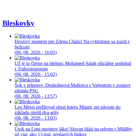
Bleskovky
Hrozivý moment pre Zdena Cháru! Na cyklotrase sa zrazil s
bežcom
(06. 08. 2026 - 16:05)
Už je to čierne na bielom: Mohamed Salah oficiálne podpísal
s Trabzonsporom
(06. 08. 2026 - 15:02)
Šok v príprave: Druholigová Mallorca s Valjentom v zostave
zdolala PSG
(06. 08. 2026 - 13:57)
Leo Messi zrežíroval obrat Interu Miami, pri návrate do
základu strelil dva góly
(06. 08. 2026 - 13:03)
Útok na Ligu majstrov láka! Slovan hlási na odvetu s Mjällby
už viac ako 13-tisíc predaných lístkov