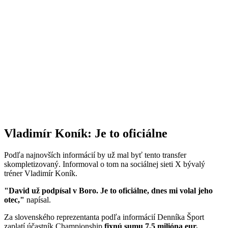
Vladimír Koník: Je to oficiálne
Podľa najnovších informácií by už mal byť tento transfer
skompletizovaný. Informoval o tom na sociálnej sieti X bývalý
tréner Vladimír Koník.
"David už podpísal v Boro. Je to oficiálne, dnes mi volal jeho
otec,"
napísal.
Za slovenského reprezentanta podľa informácií Denníka Šport
zaplatí účastník Championship
fixnú sumu 7,5 milióna eur,