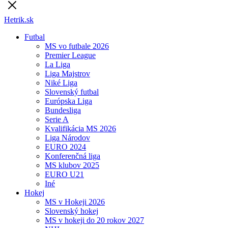
Hetrik.sk
Futbal
MS vo futbale 2026
Premier League
La Liga
Liga Majstrov
Niké Liga
Slovenský futbal
Európska Liga
Bundesliga
Serie A
Kvalifikácia MS 2026
Liga Národov
EURO 2024
Konferenčná liga
MS klubov 2025
EURO U21
Iné
Hokej
MS v Hokeji 2026
Slovenský hokej
MS v hokeji do 20 rokov 2027