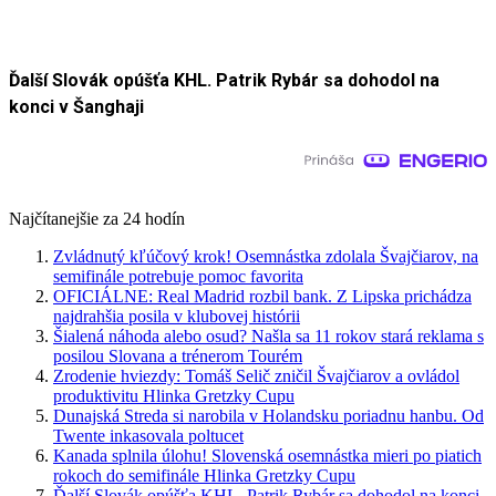
Ďalší Slovák opúšťa KHL. Patrik Rybár sa dohodol na
konci v Šanghaji
Najčítanejšie za 24 hodín
Zvládnutý kľúčový krok! Osemnástka zdolala Švajčiarov, na
semifinále potrebuje pomoc favorita
OFICIÁLNE: Real Madrid rozbil bank. Z Lipska prichádza
najdrahšia posila v klubovej histórii
Šialená náhoda alebo osud? Našla sa 11 rokov stará reklama s
posilou Slovana a trénerom Tourém
Zrodenie hviezdy: Tomáš Selič zničil Švajčiarov a ovládol
produktivitu Hlinka Gretzky Cupu
Dunajská Streda si narobila v Holandsku poriadnu hanbu. Od
Twente inkasovala poltucet
Kanada splnila úlohu! Slovenská osemnástka mieri po piatich
rokoch do semifinále Hlinka Gretzky Cupu
Ďalší Slovák opúšťa KHL. Patrik Rybár sa dohodol na konci