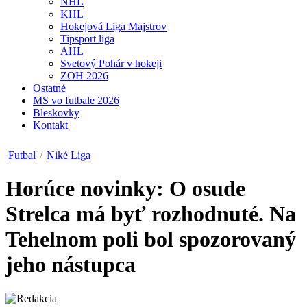
NHL
KHL
Hokejová Liga Majstrov
Tipsport liga
AHL
Svetový Pohár v hokeji
ZOH 2026
Ostatné
MS vo futbale 2026
Bleskovky
Kontakt
Futbal
/
Niké Liga
Horúce novinky: O osude
Strelca má byť rozhodnuté. Na
Tehelnom poli bol spozorovaný
jeho nástupca