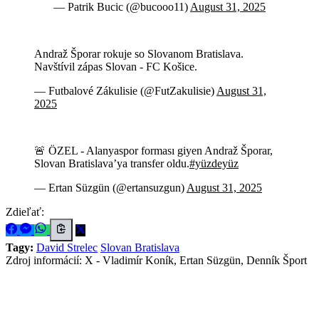
— Patrik Bucic (@bucooo11)
August 31, 2025
Andraž Šporar rokuje so Slovanom Bratislava.
Navštívil zápas Slovan - FC Košice.
— Futbalové Zákulisie (@FutZakulisie)
August 31,
2025
🚨 ÖZEL - Alanyaspor forması giyen Andraž Šporar,
Slovan Bratislava’ya transfer oldu.
#yüzdeyüz
— Ertan Süzgün (@ertansuzgun)
August 31, 2025
Zdieľať:
Tagy:
David Strelec
Slovan Bratislava
Zdroj informácií:
X - Vladimír Koník, Ertan Süzgün, Denník Šport