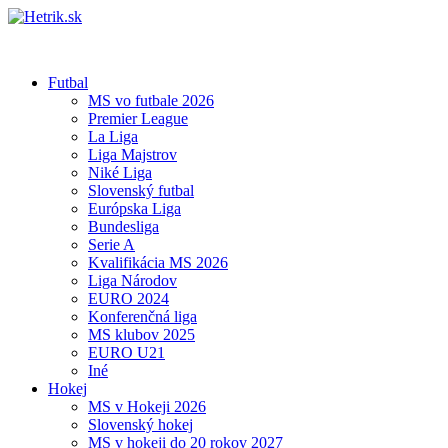
Futbal
MS vo futbale 2026
Premier League
La Liga
Liga Majstrov
Niké Liga
Slovenský futbal
Európska Liga
Bundesliga
Serie A
Kvalifikácia MS 2026
Liga Národov
EURO 2024
Konferenčná liga
MS klubov 2025
EURO U21
Iné
Hokej
MS v Hokeji 2026
Slovenský hokej
MS v hokeji do 20 rokov 2027