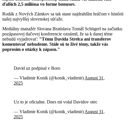
ďalších 2,5 milióna vo forme bonusov.
Rodák z Nových Zámkov sa tak stane najdrahším hráčom v histórii
našej najvyššej slovenskej súťaže.
Mediálny manažér Slovana Bratislava Tomáš Schügerl na začiatku
pozápasovej tlačovej konferencie oznámil, že sa k danej téme
nebudú vyjadrovať:
"Tému Davida Strelca ani transferov
komentovať nebudeme. Stále sú to živé témy, takže vás
poprosím o otázky k zápasu."
David uz podpisal v Boro
— Vladimir Konik (@konik_vladimir)
August 31,
2025
Uz to je oficialne. Dnes mi volal Davidov otec
— Vladimir Konik (@konik_vladimir)
August 31,
2025