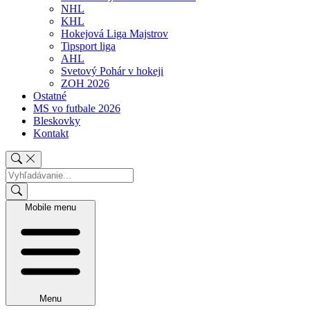
NHL
KHL
Hokejová Liga Majstrov
Tipsport liga
AHL
Svetový Pohár v hokeji
ZOH 2026
Ostatné
MS vo futbale 2026
Bleskovky
Kontakt
Mobile menu
Menu