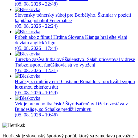
(05. 08. 2026 - 22:48)
Slovenský trénerský súboj pre Borbélyho, Škriniar v pozícii
kapitána potiahol Fenerbahce
(05. 08. 2026 - 22:24)
Príbeh ako z filmu! Hrdina Slovana Kianga hral ešte vlani
deviatu anglickú ligu
(05. 08. 2026 - 17:44)
Turecko zažíva futbalové šialenstvo! Salah pricestoval v drese
Trabzonsporu, fanúšikovia sú vo vytržení
(05. 08. 2026 - 12:31)
Hračky za milióny eur! Cristiano Ronaldo sa pochválil svojou
luxusnou zbierkou áut
(05. 08. 2026 - 10:59)
Vek je pre neho iba číslo! Štyridsaťročný Džeko zostáva v
Bundeslige, so Schalke predĺžil zmluvu
(05. 08. 2026 - 10:46)
Hetrik.sk je slovenský športový portál, ktorý sa zameriava prevažne