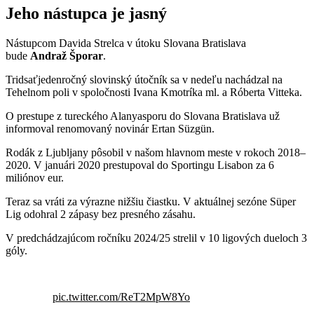
Jeho nástupca je jasný
Nástupcom Davida Strelca v útoku Slovana Bratislava
bude
Andraž Šporar
.
Tridsaťjedenročný slovinský útočník sa v nedeľu nachádzal na
Tehelnom poli v spoločnosti Ivana Kmotríka ml. a Róberta Vitteka.
O prestupe z tureckého Alanyasporu do Slovana Bratislava už
informoval renomovaný novinár Ertan Süzgün.
Rodák z Ljubljany pôsobil v našom hlavnom meste v rokoch 2018–
2020. V januári 2020 prestupoval do Sportingu Lisabon za 6
miliónov eur.
Teraz sa vráti za výrazne nižšiu čiastku. V aktuálnej sezóne Süper
Lig odohral 2 zápasy bez presného zásahu.
V predchádzajúcom ročníku 2024/25 strelil v 10 ligových dueloch 3
góly.
pic.twitter.com/ReT2MpW8Yo