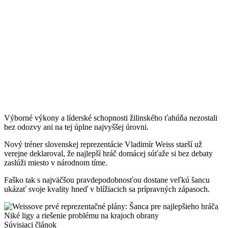
Výborné výkony a líderské schopnosti žilinského ťahúňa nezostali
bez odozvy ani na tej úplne najvyššej úrovni.
Nový tréner slovenskej reprezentácie Vladimír Weiss starší už
verejne deklaroval, že najlepší hráč domácej súťaže si bez debaty
zaslúži miesto v národnom tíme.
Faško tak s najväčšou pravdepodobnosťou dostane veľkú šancu
ukázať svoje kvality hneď v blížiacich sa prípravných zápasoch.
Súvisiaci článok