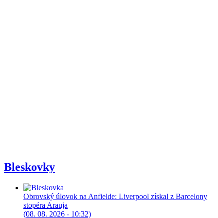
Bleskovky
Obrovský úlovok na Anfielde: Liverpool získal z Barcelony
stopéra Arauja
(08. 08. 2026 - 10:32)