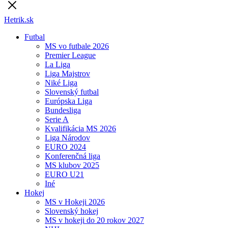
Hetrik.sk
Futbal
MS vo futbale 2026
Premier League
La Liga
Liga Majstrov
Niké Liga
Slovenský futbal
Európska Liga
Bundesliga
Serie A
Kvalifikácia MS 2026
Liga Národov
EURO 2024
Konferenčná liga
MS klubov 2025
EURO U21
Iné
Hokej
MS v Hokeji 2026
Slovenský hokej
MS v hokeji do 20 rokov 2027