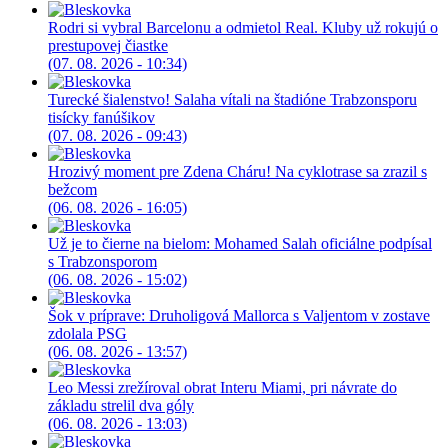
Rodri si vybral Barcelonu a odmietol Real. Kluby už rokujú o
prestupovej čiastke
(07. 08. 2026 - 10:34)
Turecké šialenstvo! Salaha vítali na štadióne Trabzonsporu
tisícky fanúšikov
(07. 08. 2026 - 09:43)
Hrozivý moment pre Zdena Cháru! Na cyklotrase sa zrazil s
bežcom
(06. 08. 2026 - 16:05)
Už je to čierne na bielom: Mohamed Salah oficiálne podpísal
s Trabzonsporom
(06. 08. 2026 - 15:02)
Šok v príprave: Druholigová Mallorca s Valjentom v zostave
zdolala PSG
(06. 08. 2026 - 13:57)
Leo Messi zrežíroval obrat Interu Miami, pri návrate do
základu strelil dva góly
(06. 08. 2026 - 13:03)