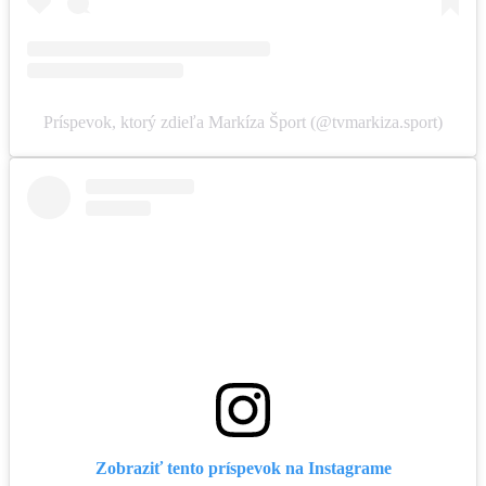
Príspevok, ktorý zdieľa Markíza Šport (@tvmarkiza.sport)
Zobraziť tento príspevok na Instagrame