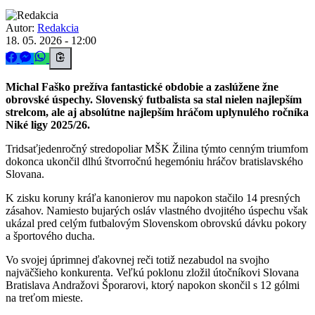
Autor:
Redakcia
18. 05. 2026 - 12:00
Michal Faško prežíva fantastické obdobie a zaslúžene žne
obrovské úspechy. Slovenský futbalista sa stal nielen najlepším
strelcom, ale aj absolútne najlepším hráčom uplynulého ročníka
Niké ligy 2025/26.
Tridsaťjedenročný stredopoliar MŠK Žilina týmto cenným triumfom
dokonca ukončil dlhú štvorročnú hegemóniu hráčov bratislavského
Slovana.
K zisku koruny kráľa kanonierov mu napokon stačilo 14 presných
zásahov. Namiesto bujarých osláv vlastného dvojitého úspechu však
ukázal pred celým futbalovým Slovenskom obrovskú dávku pokory
a športového ducha.
Vo svojej úprimnej ďakovnej reči totiž nezabudol na svojho
najväčšieho konkurenta. Veľkú poklonu zložil útočníkovi Slovana
Bratislava Andražovi Šporarovi, ktorý napokon skončil s 12 gólmi
na treťom mieste.