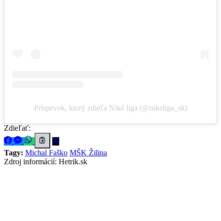
Príspevok, ktorý zdieľa Niké liga (@nikeliga_sk)
Zdieľať:
Tagy:
Michal Faško
MŠK Žilina
Zdroj informácií:
Hetrik.sk