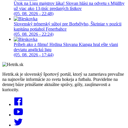
Útok na Ligu majstrov láka! Slovan hlási na odvetu s Mjällby
už viac ako 13-tisíc predaných lístkov
(05. 08. 2026 - 22:48)
Slovenský trénerský súboj pre Borbélyho, Škriniar v pozícii
kapitána potiahol Fenerbahce
(05. 08. 2026 - 22:24)
Príbeh ako z filmu! Hrdina Slovana Kianga hral ešte vlani
deviatu anglickú ligu
(05. 08. 2026 - 17:44)
Hetrik.sk je slovenský športový portál, ktorý sa zameriava prevažne
na najnovšie informácie zo sveta hokeja a futbalu. Pravidelne na
dennej báze prinášame aktuálne správy, góly, zaujímavosti a
kuriozity.