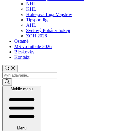
NHL
KHL
Hokejová Liga Majstrov
Tipsport liga
AHL
Svetový Pohár v hokeji
ZOH 2026
Ostatné
MS vo futbale 2026
Bleskovky
Kontakt
Mobile menu
Menu