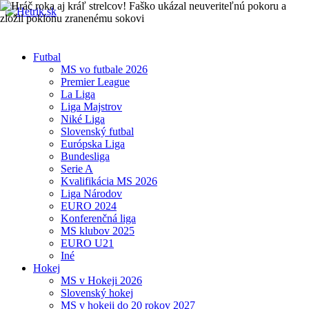
Futbal
MS vo futbale 2026
Premier League
La Liga
Liga Majstrov
Niké Liga
Slovenský futbal
Európska Liga
Bundesliga
Serie A
Kvalifikácia MS 2026
Liga Národov
EURO 2024
Konferenčná liga
MS klubov 2025
EURO U21
Iné
Hokej
MS v Hokeji 2026
Slovenský hokej
MS v hokeji do 20 rokov 2027