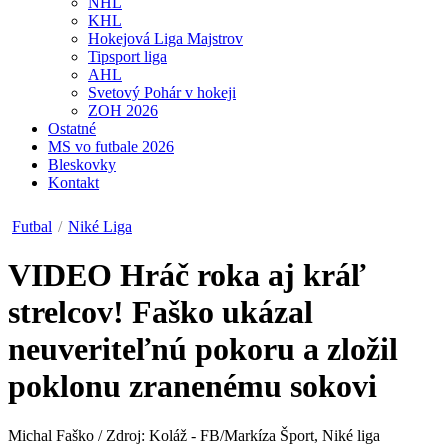
NHL
KHL
Hokejová Liga Majstrov
Tipsport liga
AHL
Svetový Pohár v hokeji
ZOH 2026
Ostatné
MS vo futbale 2026
Bleskovky
Kontakt
Futbal
/
Niké Liga
VIDEO
Hráč roka aj kráľ
strelcov! Faško ukázal
neuveriteľnú pokoru a zložil
poklonu zranenému sokovi
Michal Faško / Zdroj: Koláž - FB/Markíza Šport, Niké liga