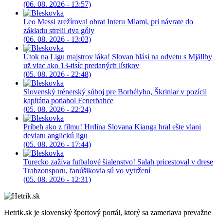
(06. 08. 2026 - 13:57)
Leo Messi zrežíroval obrat Interu Miami, pri návrate do
základu strelil dva góly
(06. 08. 2026 - 13:03)
Útok na Ligu majstrov láka! Slovan hlási na odvetu s Mjällby
už viac ako 13-tisíc predaných lístkov
(05. 08. 2026 - 22:48)
Slovenský trénerský súboj pre Borbélyho, Škriniar v pozícii
kapitána potiahol Fenerbahce
(05. 08. 2026 - 22:24)
Príbeh ako z filmu! Hrdina Slovana Kianga hral ešte vlani
deviatu anglickú ligu
(05. 08. 2026 - 17:44)
Turecko zažíva futbalové šialenstvo! Salah pricestoval v drese
Trabzonsporu, fanúšikovia sú vo vytržení
(05. 08. 2026 - 12:31)
Hetrik.sk je slovenský športový portál, ktorý sa zameriava prevažne