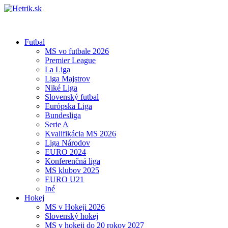
Futbal
MS vo futbale 2026
Premier League
La Liga
Liga Majstrov
Niké Liga
Slovenský futbal
Európska Liga
Bundesliga
Serie A
Kvalifikácia MS 2026
Liga Národov
EURO 2024
Konferenčná liga
MS klubov 2025
EURO U21
Iné
Hokej
MS v Hokeji 2026
Slovenský hokej
MS v hokeji do 20 rokov 2027