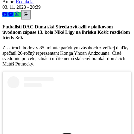
Autor:
Redakcia
03. 11. 2023 - 20:39
Futbalisti DAC Dunajská Streda zvíťazili v piatkovom
úvodnom zápase 13. kola Niké Ligy na ihrisku Košíc rozdielom
triedy 3:0.
Zisk troch bodov v 85. minúte parádnym zásahoch z veľkej diaľky
spečatil 26-ročný reprezentant Konga Yhoan Andzouana. Čisté
svedomie pri celej situácii určite nemá skúsený brankár domácich
Matúš Putnocký.