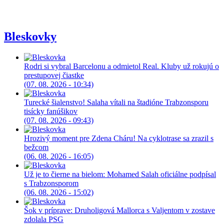
Bleskovky
Rodri si vybral Barcelonu a odmietol Real. Kluby už rokujú o
prestupovej čiastke
(07. 08. 2026 - 10:34)
Turecké šialenstvo! Salaha vítali na štadióne Trabzonsporu
tisícky fanúšikov
(07. 08. 2026 - 09:43)
Hrozivý moment pre Zdena Cháru! Na cyklotrase sa zrazil s
bežcom
(06. 08. 2026 - 16:05)
Už je to čierne na bielom: Mohamed Salah oficiálne podpísal
s Trabzonsporom
(06. 08. 2026 - 15:02)
Šok v príprave: Druholigová Mallorca s Valjentom v zostave
zdolala PSG