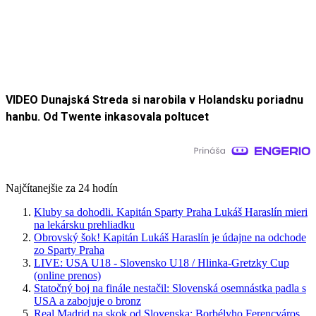
VIDEO Dunajská Streda si narobila v Holandsku poriadnu
hanbu. Od Twente inkasovala poltucet
Najčítanejšie za 24 hodín
Kluby sa dohodli. Kapitán Sparty Praha Lukáš Haraslín mieri
na lekársku prehliadku
Obrovský šok! Kapitán Lukáš Haraslín je údajne na odchode
zo Sparty Praha
LIVE: USA U18 - Slovensko U18 / Hlinka-Gretzky Cup
(online prenos)
Statočný boj na finále nestačil: Slovenská osemnástka padla s
USA a zabojuje o bronz
Real Madrid na skok od Slovenska: Borbélyho Ferencváros