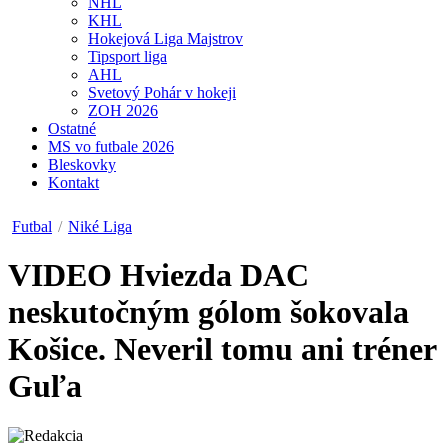
NHL
KHL
Hokejová Liga Majstrov
Tipsport liga
AHL
Svetový Pohár v hokeji
ZOH 2026
Ostatné
MS vo futbale 2026
Bleskovky
Kontakt
Futbal
/
Niké Liga
VIDEO
Hviezda DAC
neskutočným gólom šokovala
Košice. Neveril tomu ani tréner
Guľa