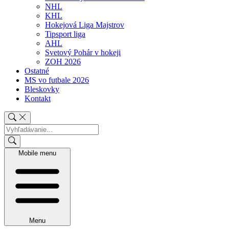
NHL
KHL
Hokejová Liga Majstrov
Tipsport liga
AHL
Svetový Pohár v hokeji
ZOH 2026
Ostatné
MS vo futbale 2026
Bleskovky
Kontakt
Mobile menu
Menu