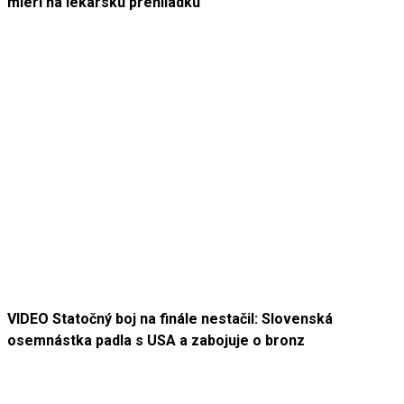
mieri na lekársku prehliadku
VIDEO Statočný boj na finále nestačil: Slovenská
osemnástka padla s USA a zabojuje o bronz