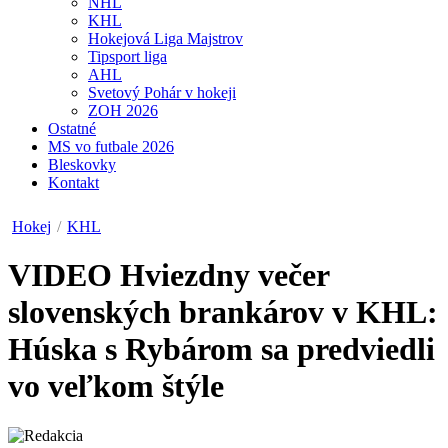
NHL
KHL
Hokejová Liga Majstrov
Tipsport liga
AHL
Svetový Pohár v hokeji
ZOH 2026
Ostatné
MS vo futbale 2026
Bleskovky
Kontakt
Hokej
/
KHL
VIDEO
Hviezdny večer
slovenských brankárov v KHL:
Húska s Rybárom sa predviedli
vo veľkom štýle