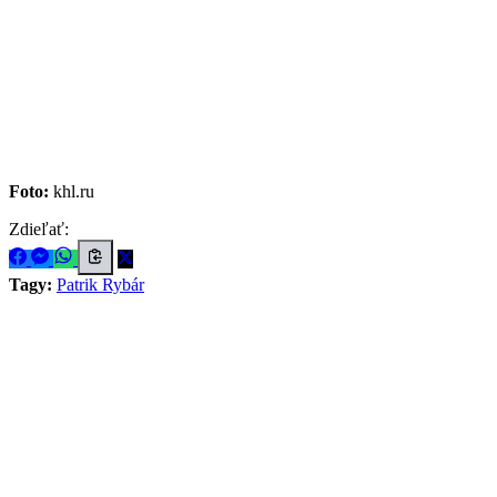
Foto:
khl.ru
Zdieľať:
Tagy:
Patrik Rybár