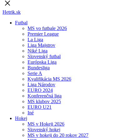
Hetrik.sk
Futbal
MS vo futbale 2026
Premier League
La Liga
Liga Majstrov
Niké Liga
Slovenský futbal
Európska Liga
Bundesliga
Serie A
Kvalifikácia MS 2026
Liga Národov
EURO 2024
Konferenčná liga
MS klubov 2025
EURO U21
Iné
Hokej
MS v Hokeji 2026
Slovenský hokej
MS v hokeji do 20 rokov 2027