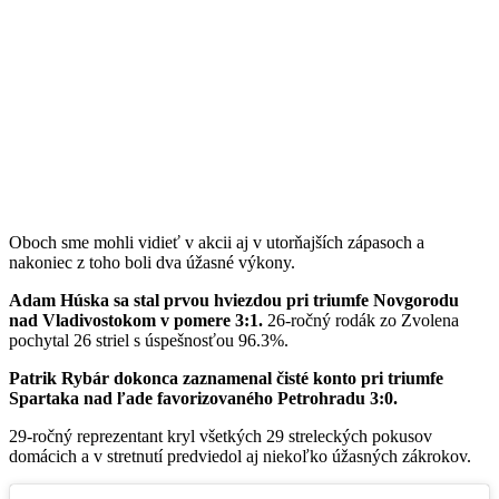
Oboch sme mohli vidieť v akcii aj v utorňajších zápasoch a
nakoniec z toho boli dva úžasné výkony.
Adam Húska sa stal prvou hviezdou pri triumfe Novgorodu
nad Vladivostokom v pomere 3:1.
26-ročný rodák zo Zvolena
pochytal 26 striel s úspešnosťou 96.3%.
Patrik Rybár dokonca zaznamenal čisté konto pri triumfe
Spartaka nad ľade favorizovaného Petrohradu 3:0.
29-ročný reprezentant kryl všetkých 29 streleckých pokusov
domácich a v stretnutí predviedol aj niekoľko úžasných zákrokov.