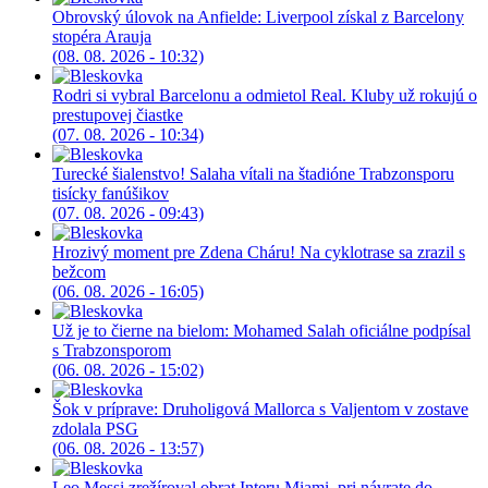
Obrovský úlovok na Anfielde: Liverpool získal z Barcelony
stopéra Arauja
(08. 08. 2026 - 10:32)
Rodri si vybral Barcelonu a odmietol Real. Kluby už rokujú o
prestupovej čiastke
(07. 08. 2026 - 10:34)
Turecké šialenstvo! Salaha vítali na štadióne Trabzonsporu
tisícky fanúšikov
(07. 08. 2026 - 09:43)
Hrozivý moment pre Zdena Cháru! Na cyklotrase sa zrazil s
bežcom
(06. 08. 2026 - 16:05)
Už je to čierne na bielom: Mohamed Salah oficiálne podpísal
s Trabzonsporom
(06. 08. 2026 - 15:02)
Šok v príprave: Druholigová Mallorca s Valjentom v zostave
zdolala PSG
(06. 08. 2026 - 13:57)
Leo Messi zrežíroval obrat Interu Miami, pri návrate do