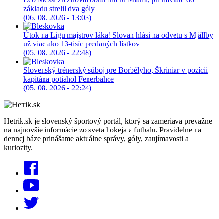
základu strelil dva góly
(06. 08. 2026 - 13:03)
Útok na Ligu majstrov láka! Slovan hlási na odvetu s Mjällby
už viac ako 13-tisíc predaných lístkov
(05. 08. 2026 - 22:48)
Slovenský trénerský súboj pre Borbélyho, Škriniar v pozícii
kapitána potiahol Fenerbahce
(05. 08. 2026 - 22:24)
Hetrik.sk je slovenský športový portál, ktorý sa zameriava prevažne
na najnovšie informácie zo sveta hokeja a futbalu. Pravidelne na
dennej báze prinášame aktuálne správy, góly, zaujímavosti a
kuriozity.