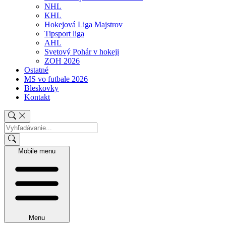
NHL
KHL
Hokejová Liga Majstrov
Tipsport liga
AHL
Svetový Pohár v hokeji
ZOH 2026
Ostatné
MS vo futbale 2026
Bleskovky
Kontakt
Mobile menu
Menu