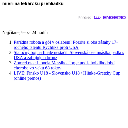
mieri na lekársku prehliadku
Najčítanejšie za 24 hodín
Parádna robota a gól v oslabení! Pozrite si oba zásahy 17-
ročného talentu Rychlíka proti USA
Statočný boj na finále nestačil: Slovenská osemnástka padla s
USA a zabojuje o bronz
Zomrel otec Lionela Messiho. Jorge podľahol dlhodobej
chorobe vo veku 68 rokov
LIVE: Fínsko U18 - Slovensko U18 / Hlinka-Gretzky Cup
(online prenos)