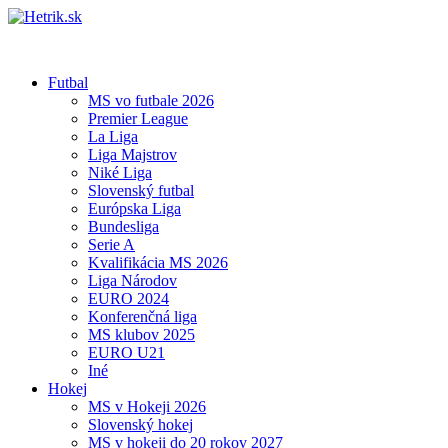
Futbal
MS vo futbale 2026
Premier League
La Liga
Liga Majstrov
Niké Liga
Slovenský futbal
Európska Liga
Bundesliga
Serie A
Kvalifikácia MS 2026
Liga Národov
EURO 2024
Konferenčná liga
MS klubov 2025
EURO U21
Iné
Hokej
MS v Hokeji 2026
Slovenský hokej
MS v hokeji do 20 rokov 2027