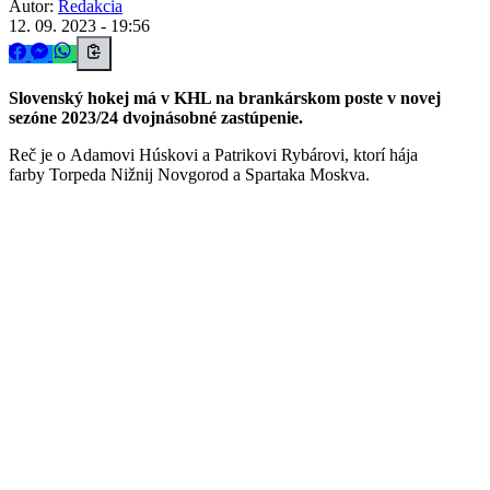
Autor:
Redakcia
12. 09. 2023 - 19:56
Slovenský hokej má v KHL na brankárskom poste v novej
sezóne 2023/24 dvojnásobné zastúpenie.
Reč je o Adamovi Húskovi a Patrikovi Rybárovi, ktorí hája
farby Torpeda Nižnij Novgorod a Spartaka Moskva.