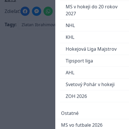
MS v hokeji do 20 rokov
Zdieľať:
2027
Tagy:
Zlatan Ibrahimovič
Cristiano Ronaldo
NHL
KHL
Hokejová Liga Majstrov
Tipsport liga
AHL
Svetový Pohár v hokeji
ZOH 2026
Ostatné
MS vo futbale 2026