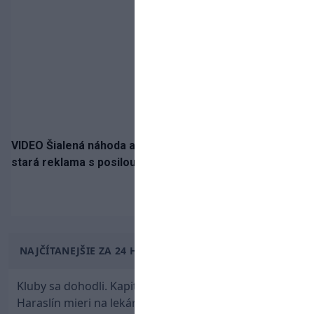
VIDEO Šialená náhoda alebo osud? Našla sa 11 rokov
stará reklama s posilou Slovana a trénerom Tourém
NAJČÍTANEJŠIE ZA 24 HODÍN
Kluby sa dohodli. Kapitán Sparty Praha Lukáš
Haraslín mieri na lekársku prehliadku