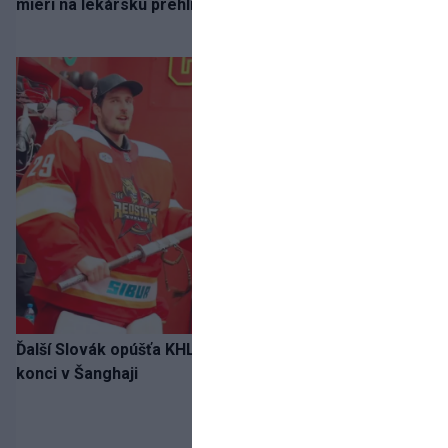
mieri na lekársku prehliadku
Ďalší Slovák opúšťa KHL. Patrik Rybár sa dohodol na
konci v Šanghaji