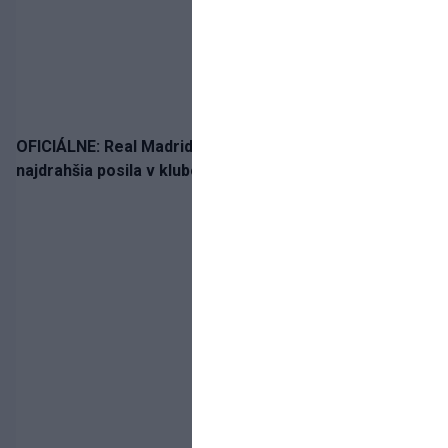
OFICIÁLNE: Real Madrid rozbil bank. Z Lipska prichádza
najdrahšia posila v klubovej histórii