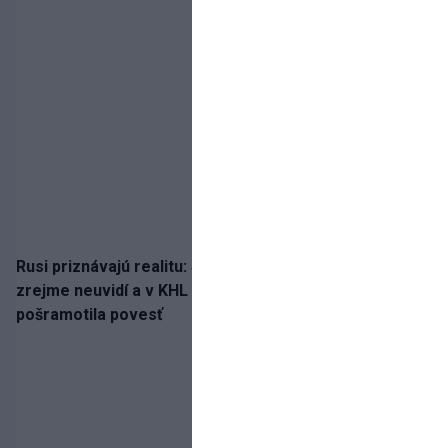
Rusi priznávajú realitu: Spartak milióny od Ružičku
zrejme neuvidí a v KHL si už nezahrá. Liga si
pošramotila povesť