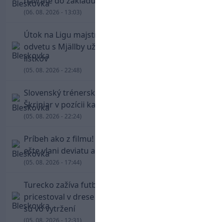
návrate do základu strelil dva góly
(06. 08. 2026 - 13:03)
Útok na Ligu majstrov láka! Slovan hlási na
odvetu s Mjällby už viac ako 13-tisíc predaných
lístkov
(05. 08. 2026 - 22:48)
Slovenský trénerský súboj pre Borbélyho,
Škriniar v pozícii kapitána potiahol Fenerbahce
(05. 08. 2026 - 22:24)
Príbeh ako z filmu! Hrdina Slovana Kianga hral
ešte vlani deviatu anglickú ligu
(05. 08. 2026 - 17:44)
Turecko zažíva futbalové šialenstvo! Salah
pricestoval v drese Trabzonsporu, fanúšikovia
sú vo vytržení
(05. 08. 2026 - 12:31)