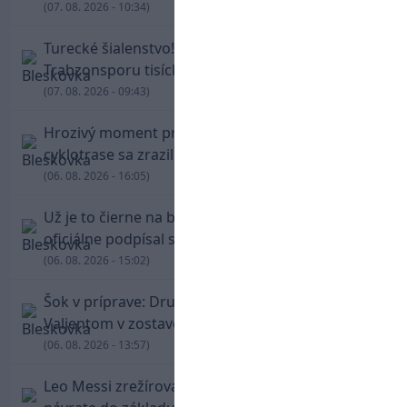
(07. 08. 2026 - 10:34)
Turecké šialenstvo! Salaha vítali na štadióne
Trabzonsporu tisícky fanúšikov
(07. 08. 2026 - 09:43)
Hrozivý moment pre Zdena Cháru! Na
cyklotrase sa zrazil s bežcom
(06. 08. 2026 - 16:05)
Už je to čierne na bielom: Mohamed Salah
oficiálne podpísal s Trabzonsporom
(06. 08. 2026 - 15:02)
Šok v príprave: Druholigová Mallorca s
Valjentom v zostave zdolala PSG
(06. 08. 2026 - 13:57)
Leo Messi zrežíroval obrat Interu Miami, pri