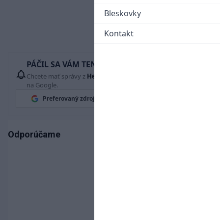
Bleskovky
Kontakt
PÁČIL SA VÁM TENTO ČLÁNOK?
Chcete mať správy z
Hetrik.sk
vždy ako prví? Pridajte si nás
na Google.
Preferovaný zdroj
Google News
Odporúčame