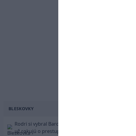
BLESKOVKY
Rodri si vybral Barcelonu a odmietol Real. Kluby
už rokujú o prestupovej čiastke