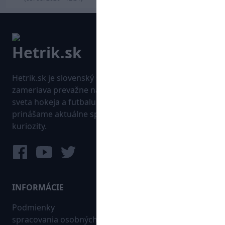
Hetrik.sk je slovenský športový portál, ktorý sa
zameriava prevažne na najnovšie informácie zo
sveta hokeja a futbalu. Pravidelne na dennej báze
prinášame aktuálne správy, góly, zaujímavosti a
kuriozity.
INFORMÁCIE
MAPA WEBU:
Podmienky
Futbal
spracovania osobných
Hokej