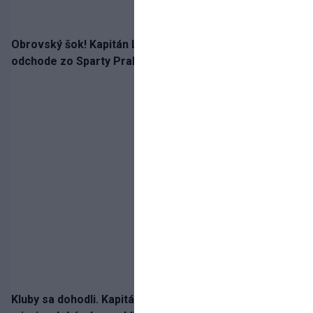
Obrovský šok! Kapitán Lukáš Haraslín je údajne na
odchode zo Sparty Praha
Kluby sa dohodli. Kapitán Sparty Praha Lukáš Haraslín