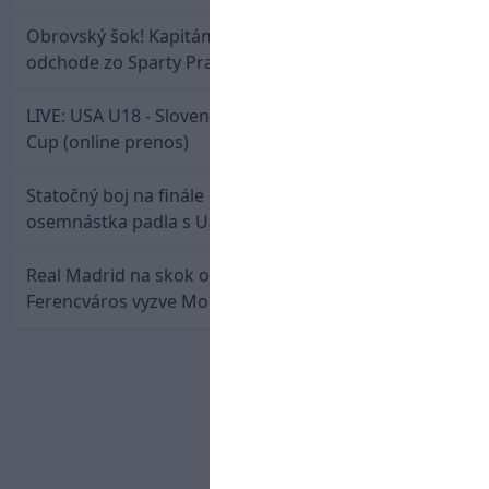
Obrovský šok! Kapitán Lukáš Haraslín je údajne na
odchode zo Sparty Praha
LIVE: USA U18 - Slovensko U18 / Hlinka-Gretzky
Cup (online prenos)
Statočný boj na finále nestačil: Slovenská
osemnástka padla s USA a zabojuje o bronz
Real Madrid na skok od Slovenska: Borbélyho
Ferencváros vyzve Mourinhove hviezdy