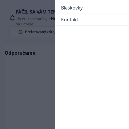
Bleskovky
PÁČIL SA VÁM TENTO ČLÁNOK?
Chcete mať správy z
Hetrik.sk
vždy ako prví? Pridajte si nás
Kontakt
na Google.
Preferovaný zdroj
Google News
Odporúčame