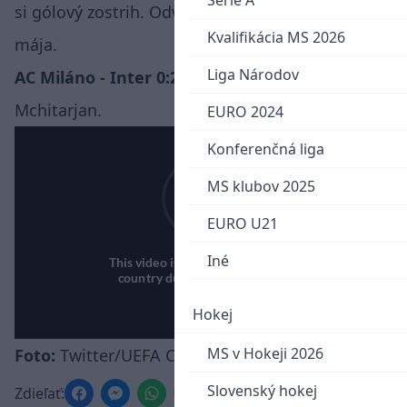
Serie A
si gólový zostrih. Odveta je na programe 16.
Kvalifikácia MS 2026
mája.
Liga Národov
AC Miláno - Inter 0:2 (0:2)
, Góly: 08' Džeko, 11'
Mchitarjan.
EURO 2024
Konferenčná liga
MS klubov 2025
EURO U21
Iné
Hokej
MS v Hokeji 2026
Foto:
Twitter/UEFA Champions League
Slovenský hokej
Zdieľať: