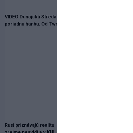
VIDEO Dunajská Streda si narobila v Holandsku
poriadnu hanbu. Od Twente inkasovala poltucet
Rusi priznávajú realitu: Spartak milióny od Ružičku
zrejme neuvidí a v KHL si už nezahrá. Liga si