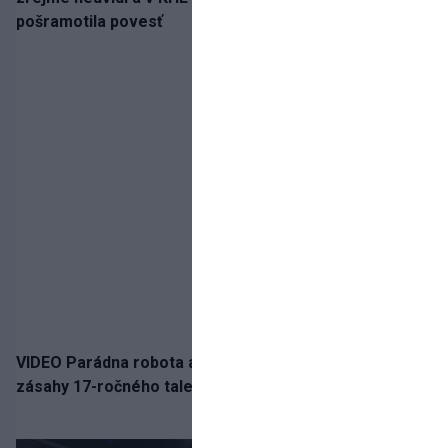
pošramotila povesť
VIDEO Parádna robota a gól v oslabení! Pozrite si oba
zásahy 17-ročného talentu Rychlíka proti USA