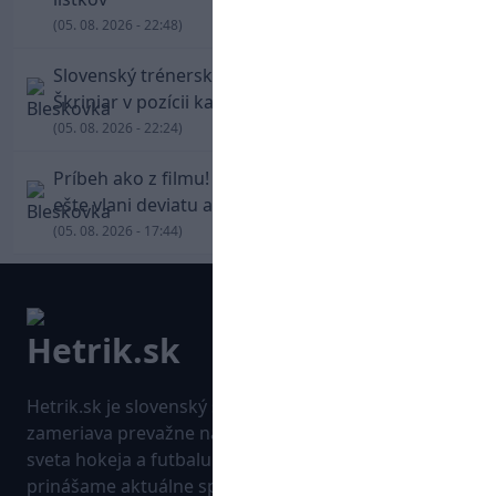
(05. 08. 2026 - 22:48)
Slovenský trénerský súboj pre Borbélyho,
Škriniar v pozícii kapitána potiahol Fenerbahce
(05. 08. 2026 - 22:24)
Príbeh ako z filmu! Hrdina Slovana Kianga hral
ešte vlani deviatu anglickú ligu
(05. 08. 2026 - 17:44)
Hetrik.sk je slovenský športový portál, ktorý sa
zameriava prevažne na najnovšie informácie zo
sveta hokeja a futbalu. Pravidelne na dennej báze
prinášame aktuálne správy, góly, zaujímavosti a