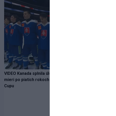
VIDEO Kanada splnila úlohu! Slovenská osemnástka
mieri po piatich rokoch do semifinále Hlinka Gretzky
Cupu