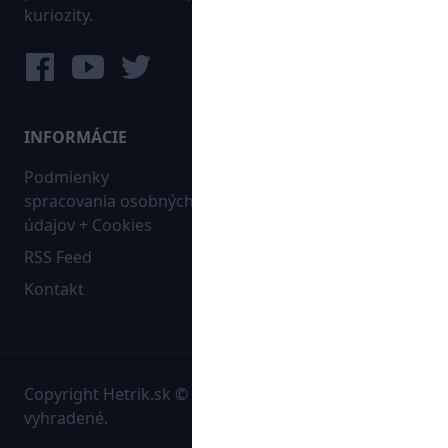
kuriozity.
INFORMÁCIE
MAPA WEBU:
Podmienky
Futbal
spracovania osobných
Hokej
údajov + Cookies
Ostatné
RSS Feed
Bleskovky
Kontakt
Copyright Hetrik.sk © 2026 Autorské práva sú
vyhradené.