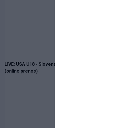
LIVE: USA U18 - Slovensko U18 / Hlinka-Gretzky Cup
(online prenos)