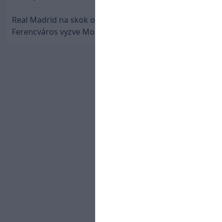
Real Madrid na skok od Slovenska: Borbélyho
Ferencváros vyzve Mourinhove hviezdy