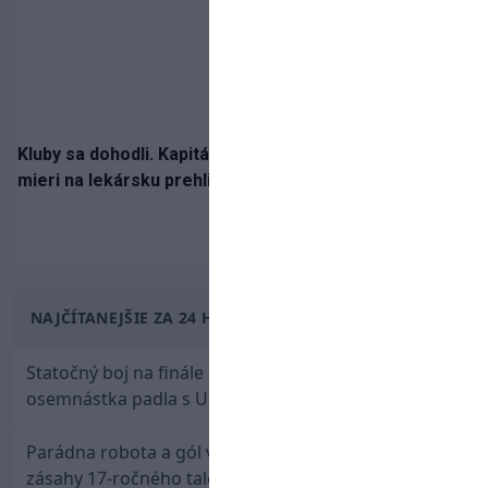
Kluby sa dohodli. Kapitán Sparty Praha Lukáš Haraslín
mieri na lekársku prehliadku
NAJČÍTANEJŠIE ZA 24 HODÍN
Statočný boj na finále nestačil: Slovenská
osemnástka padla s USA a zabojuje o bronz
Parádna robota a gól v oslabení! Pozrite si oba
zásahy 17-ročného talentu Rychlíka proti USA