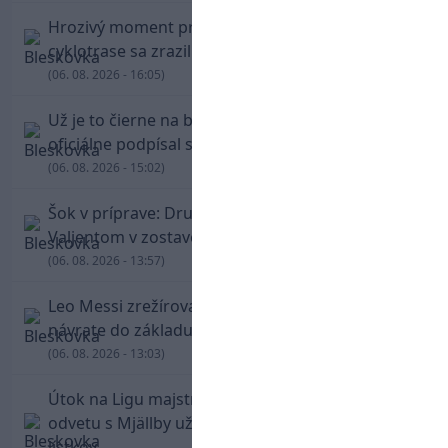
Hrozivý moment pre Zdena Cháru! Na
cyklotrase sa zrazil s bežcom
(06. 08. 2026 - 16:05)
Už je to čierne na bielom: Mohamed Salah
oficiálne podpísal s Trabzonsporom
(06. 08. 2026 - 15:02)
Šok v príprave: Druholigová Mallorca s
Valjentom v zostave zdolala PSG
(06. 08. 2026 - 13:57)
Leo Messi zrežíroval obrat Interu Miami, pri
návrate do základu strelil dva góly
(06. 08. 2026 - 13:03)
Útok na Ligu majstrov láka! Slovan hlási na
odvetu s Mjällby už viac ako 13-tisíc predaných
lístkov