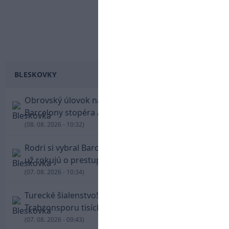
BLESKOVKY
Obrovský úlovok na Anfielde: Liverpool získal z
Barcelony stopéra Arauja
(08. 08. 2026 - 10:32)
Rodri si vybral Barcelonu a odmietol Real. Kluby
už rokujú o prestupovej čiastke
(07. 08. 2026 - 10:34)
Turecké šialenstvo! Salaha vítali na štadióne
Trabzonsporu tisícky fanúšikov
(07. 08. 2026 - 09:43)