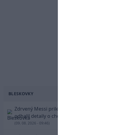
BLESKOVKY
Zdrvený Messi priletel do Argentíny, denník
odhalil detaily o chorobe jeho otca
(09. 08. 2026 - 09:46)