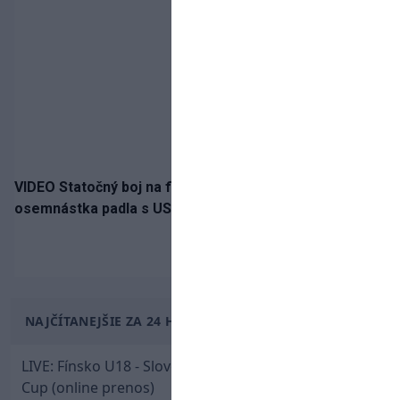
VIDEO Statočný boj na finále nestačil: Slovenská
osemnástka padla s USA a zabojuje o bronz
NAJČÍTANEJŠIE ZA 24 HODÍN
LIVE: Fínsko U18 - Slovensko U18 / Hlinka-Gretzky
Cup (online prenos)