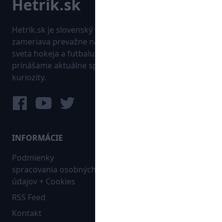
Hetrik.sk je slovenský športový portál, ktorý sa
zameriava prevažne na najnovšie informácie zo
sveta hokeja a futbalu. Pravidelne na dennej báze
prinášame aktuálne správy, góly, zaujímavosti a
kuriozity.
INFORMÁCIE
MAPA WEBU:
Podmienky
Futbal
spracovania osobných
Hokej
údajov + Cookies
Ostatné
RSS Feed
Bleskovky
Kontakt