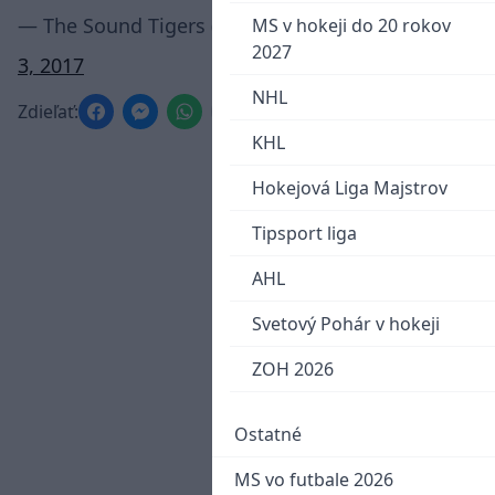
— The Sound Tigers (@TheSoundTigers)
January
MS v hokeji do 20 rokov
2027
3, 2017
NHL
Zdieľať:
KHL
Hokejová Liga Majstrov
Tipsport liga
AHL
Svetový Pohár v hokeji
ZOH 2026
Ostatné
MS vo futbale 2026