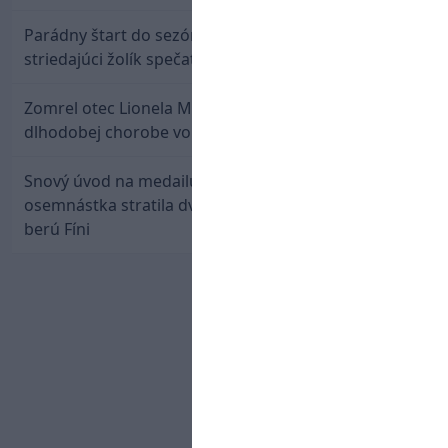
Parádny štart do sezóny: Rýchlik Boženík ako
striedajúci žolík spečatil postup Stoke
Zomrel otec Lionela Messiho. Jorge podľahol
dlhodobej chorobe vo veku 68 rokov
Snový úvod na medailu nestačil: Slovenská
osemnástka stratila dvojgólový náskok a bronz
berú Fíni