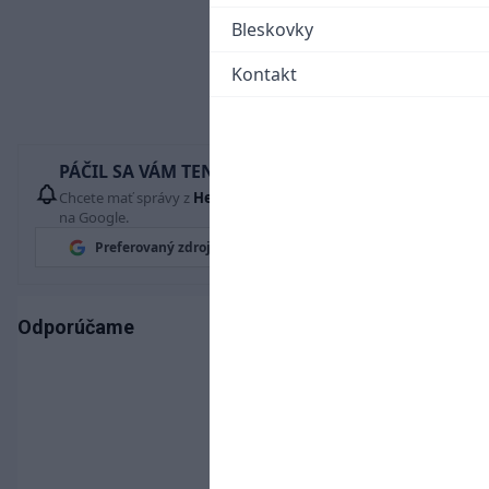
Bleskovky
Kontakt
PÁČIL SA VÁM TENTO ČLÁNOK?
Chcete mať správy z
Hetrik.sk
vždy ako prví? Pridajte si nás
na Google.
Preferovaný zdroj
Google News
Odporúčame