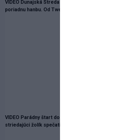
VIDEO Dunajská Streda si narobila v Holandsku
poriadnu hanbu. Od Twente inkasovala poltucet
VIDEO Parádny štart do sezóny!: Rýchlik Boženík ako
striedajúci žolík spečatil postup Stoke