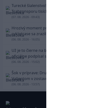
Turecké šialenstvo! Salaha vítali na štadióne
Trabzonsporu tisícky fanúšikov
(07. 08. 2026 - 09:43)
Hrozivý moment pre Zdena Cháru! Na
cyklotrase sa zrazil s bežcom
(06. 08. 2026 - 16:05)
Už je to čierne na bielom: Mohamed Salah
oficiálne podpísal s Trabzonsporom
(06. 08. 2026 - 15:02)
Šok v príprave: Druholigová Mallorca s
Valjentom v zostave zdolala PSG
(06. 08. 2026 - 13:57)