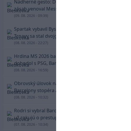
Nádherné gesto: De Paul po góle odhalil dres,
zásah venoval Messimu po strate otca
(09. 08. 2026 - 09:39)
Spartak vybavil Bystricu za pár minút: Hrdinom
Trnavy sa stal dvojgólový Polťák
(08. 08. 2026 - 22:27)
Hrdina MS 2026 balí kufre! Ferran Torres sa
dohodol s PSG, Barcelona mu brániť nebude
(08. 08. 2026 - 16:59)
Obrovský úlovok na Anfielde: Liverpool získal z
Barcelony stopéra Arauja
(08. 08. 2026 - 10:32)
Rodri si vybral Barcelonu a odmietol Real. Kluby
už rokujú o prestupovej čiastke
(07. 08. 2026 - 10:34)