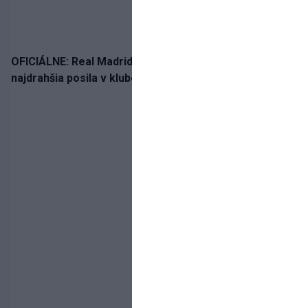
OFICIÁLNE: Real Madrid rozbil bank. Z Lipska prichádza
najdrahšia posila v klubovej histórii