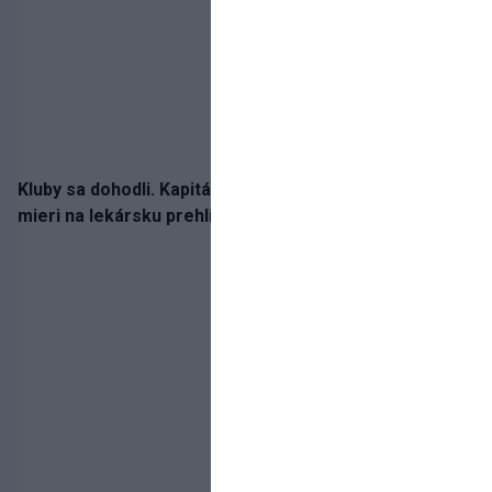
Kluby sa dohodli. Kapitán Sparty Praha Lukáš Haraslín
mieri na lekársku prehliadku