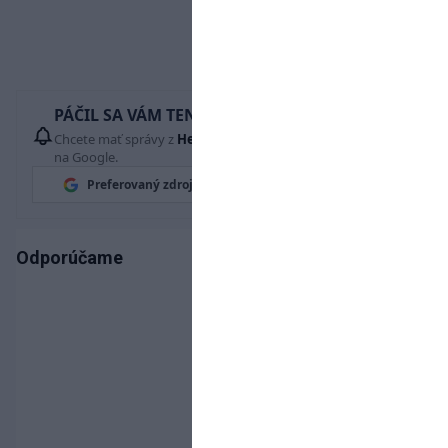
PÁČIL SA VÁM TENTO ČLÁNOK?
Chcete mať správy z
Hetrik.sk
vždy ako prví? Pridajte si nás
na Google.
Preferovaný zdroj
Google News
Odporúčame