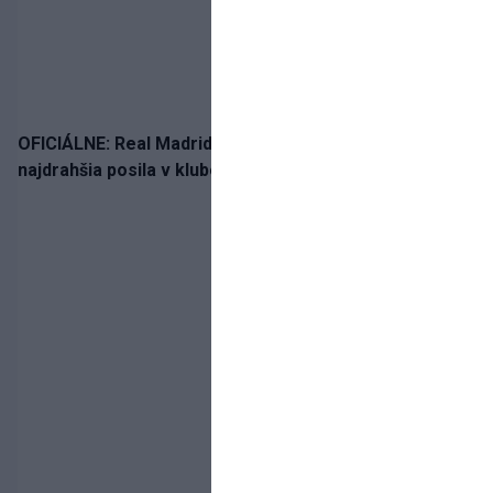
OFICIÁLNE: Real Madrid rozbil bank. Z Lipska prichádza
najdrahšia posila v klubovej histórii