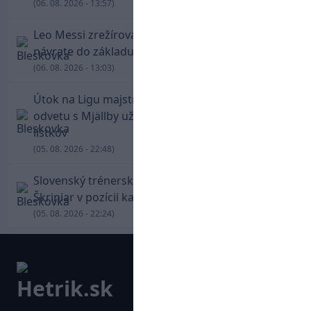
(06. 08. 2026 - 13:57)
Leo Messi zrežíroval obrat Interu Miami, pri
návrate do základu strelil dva góly
(06. 08. 2026 - 13:03)
Útok na Ligu majstrov láka! Slovan hlási na
odvetu s Mjällby už viac ako 13-tisíc predaných
lístkov
(05. 08. 2026 - 22:48)
Slovenský trénerský súboj pre Borbélyho,
Škriniar v pozícii kapitána potiahol Fenerbahce
(05. 08. 2026 - 22:24)