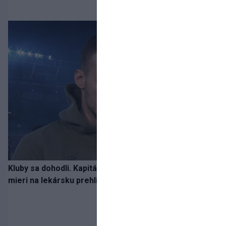
Kluby sa dohodli. Kapitán Sparty Praha Lukáš Haraslín
mieri na lekársku prehliadku