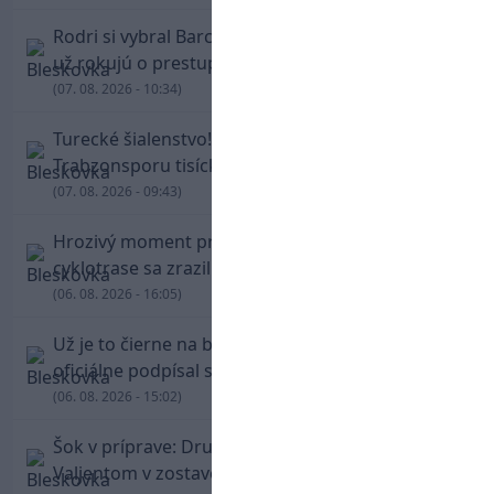
Rodri si vybral Barcelonu a odmietol Real. Kluby
už rokujú o prestupovej čiastke
(07. 08. 2026 - 10:34)
Turecké šialenstvo! Salaha vítali na štadióne
Trabzonsporu tisícky fanúšikov
(07. 08. 2026 - 09:43)
Hrozivý moment pre Zdena Cháru! Na
cyklotrase sa zrazil s bežcom
(06. 08. 2026 - 16:05)
Už je to čierne na bielom: Mohamed Salah
oficiálne podpísal s Trabzonsporom
(06. 08. 2026 - 15:02)
Šok v príprave: Druholigová Mallorca s
Valjentom v zostave zdolala PSG