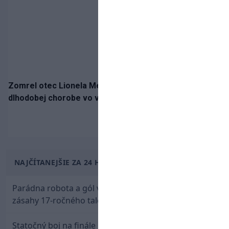
Zomrel otec Lionela Messiho. Jorge podľahol
dlhodobej chorobe vo veku 68 rokov
NAJČÍTANEJŠIE ZA 24 HODÍN
Parádna robota a gól v oslabení! Pozrite si oba
zásahy 17-ročného talentu Rychlíka proti USA
Statočný boj na finále nestačil: Slovenská