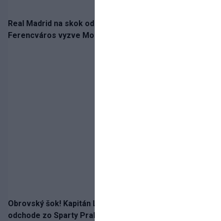
Real Madrid na skok od Slovenska: Borbélyho
Ferencváros vyzve Mourinhove hviezdy
Obrovský šok! Kapitán Lukáš Haraslín je údajne na
odchode zo Sparty Praha