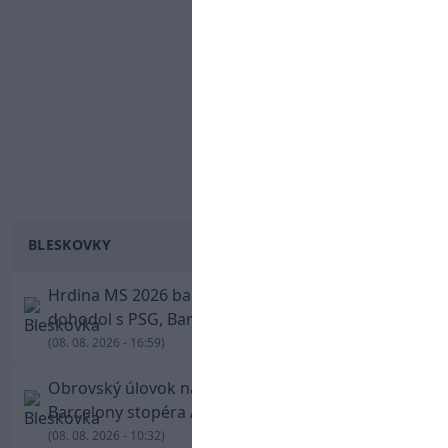
BLESKOVKY
Hrdina MS 2026 balí kufre! Ferran Torres sa
dohodol s PSG, Barcelona mu brániť nebude
(08. 08. 2026 - 16:59)
Obrovský úlovok na Anfielde: Liverpool získal z
Barcelony stopéra Arauja
(08. 08. 2026 - 10:32)