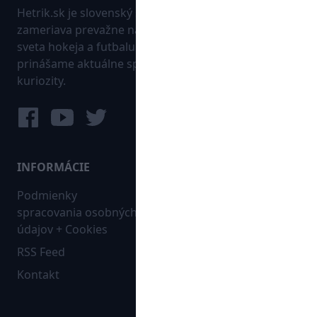
Hetrik.sk je slovenský športový portál, ktorý sa
zameriava prevažne na najnovšie informácie zo
sveta hokeja a futbalu. Pravidelne na dennej báze
prinášame aktuálne správy, góly, zaujímavosti a
kuriozity.
INFORMÁCIE
MAPA WEBU:
Podmienky
Futbal
spracovania osobných
Hokej
údajov + Cookies
Ostatné
RSS Feed
Bleskovky
Kontakt