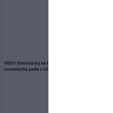
VIDEO Statočný boj na finále nestačil: Slovenská
osemnástka padla s USA a zabojuje o bronz