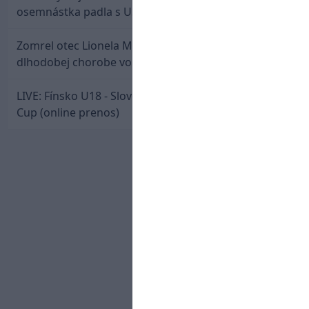
osemnástka padla s USA a zabojuje o bronz
Zomrel otec Lionela Messiho. Jorge podľahol
dlhodobej chorobe vo veku 68 rokov
LIVE: Fínsko U18 - Slovensko U18 / Hlinka-Gretzky
Cup (online prenos)