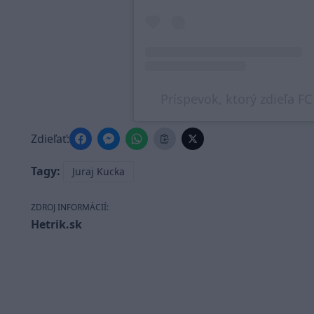
Príspevok, ktorý zdieľa F
Zdieľať:
Tagy:
Juraj Kucka
ZDROJ INFORMÁCIÍ:
Hetrik.sk