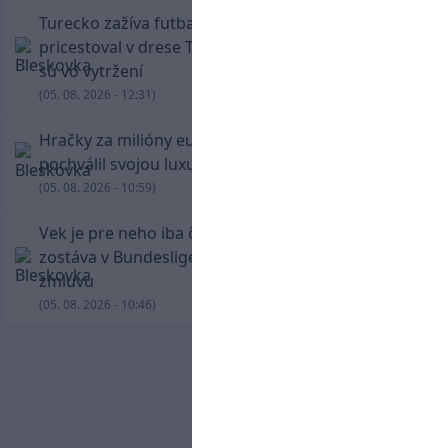
Turecko zažíva futbalové šialenstvo! Salah
pricestoval v drese Trabzonsporu, fanúšikovia
sú vo vytržení
(05. 08. 2026 - 12:31)
Hračky za milióny eur! Cristiano Ronaldo sa
pochválil svojou luxusnou zbierkou áut
(05. 08. 2026 - 10:59)
Vek je pre neho iba číslo! Štyridsaťročný Džeko
zostáva v Bundeslige, so Schalke predĺžil
zmluvu
(05. 08. 2026 - 10:46)