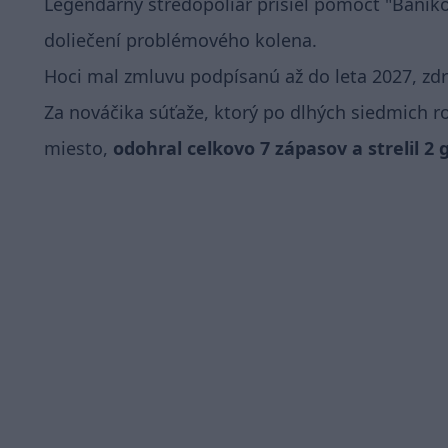
Legendárny stredopoliar prišiel pomôcť "Baník
doliečení problémového kolena.
Hoci mal zmluvu podpísanú až do leta 2027, zdr
Za nováčika súťaže, ktorý po dlhých siedmich ro
miesto,
odohral celkovo 7 zápasov a strelil 2 g