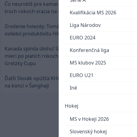
Serie A
Čo neurobíš pre kamaráta! Marián Hossa sa po
troch rokoch vracia na ľad
Kvalifikácia MS 2026
Liga Národov
Zrodenie hviezdy: Tomáš Selič zničil Švajčiarov a
ovládol produktivitu Hlinka Gretzky Cupu
EURO 2024
Kanada splnila úlohu! Slovenská osemnástka
Konferenčná liga
mieri po piatich rokoch do semifinále Hlinka
MS klubov 2025
Gretzky Cupu
EURO U21
Ďalší Slovák opúšťa KHL. Patrik Rybár sa dohodol
na konci v Šanghaji
Iné
Hokej
MS v Hokeji 2026
Slovenský hokej