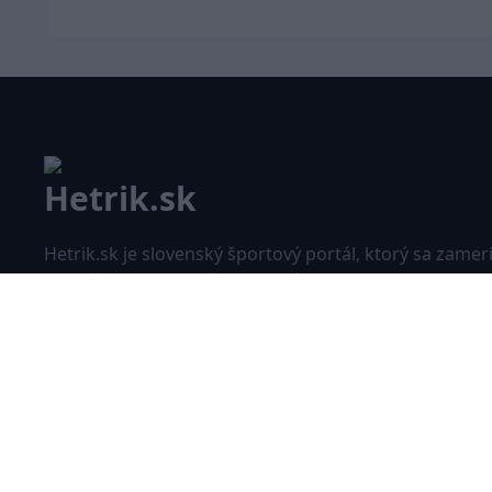
Hetrik.sk je slovenský športový portál, ktorý sa zamer
prevažne na najnovšie informácie zo sveta hokeja a
futbalu. Pravidelne na dennej báze prinášame aktuál
správy, góly, zaujímavosti a kuriozity.