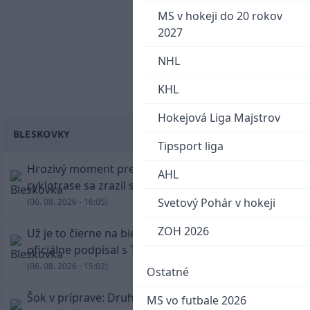
MS v hokeji do 20 rokov
2027
NHL
KHL
Hokejová Liga Majstrov
BLESKOVKY
Tipsport liga
Hrozivý moment pre Zdena Cháru! Na
AHL
cyklotrase sa zrazil s bežcom
Svetový Pohár v hokeji
(06. 08. 2026 - 16:05)
ZOH 2026
Už je to čierne na bielom: Mohamed Salah
oficiálne podpísal s Trabzonsporom
(06. 08. 2026 - 15:02)
Ostatné
Šok v príprave: Druholigová Mallorca s
MS vo futbale 2026