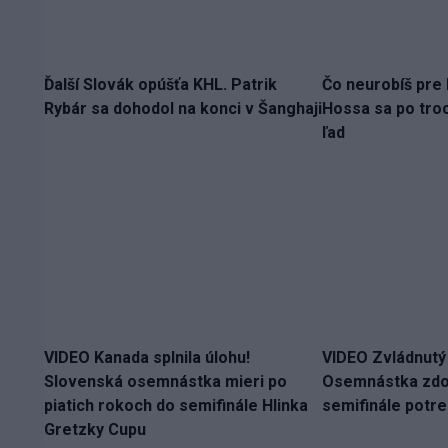
Ďalší Slovák opúšťa KHL. Patrik
Čo neurobíš pre
Rybár sa dohodol na konci v Šanghaji
Hossa sa po tro
ľad
VIDEO Kanada splnila úlohu!
VIDEO Zvládnutý
Slovenská osemnástka mieri po
Osemnástka zdol
piatich rokoch do semifinále Hlinka
semifinále potr
Gretzky Cupu