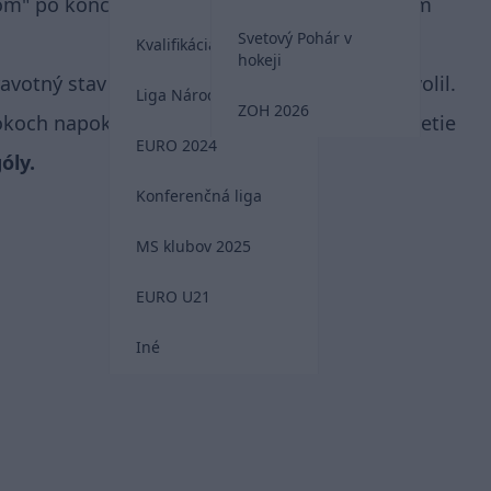
om" po konci v Slovane Bratislava a následnom
Svetový Pohár v
Kvalifikácia MS 2026
hokeji
avotný stav mu už ďalšie pokračovanie nedovolil.
Liga Národov
ZOH 2026
koch napokon obsadil v tretej lige výborné tretie
EURO 2024
óly.
Konferenčná liga
MS klubov 2025
EURO U21
Iné