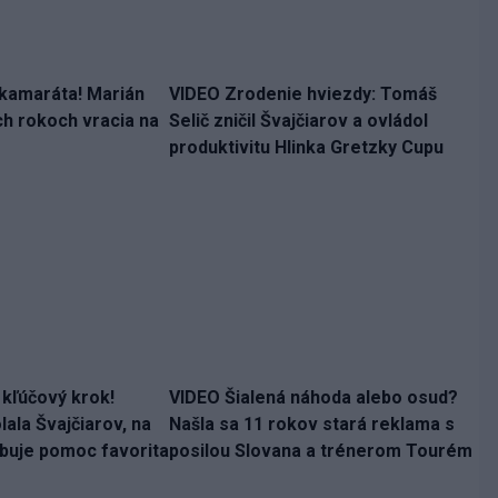
 kamaráta! Marián
VIDEO Zrodenie hviezdy: Tomáš
ch rokoch vracia na
Selič zničil Švajčiarov a ovládol
produktivitu Hlinka Gretzky Cupu
 kľúčový krok!
VIDEO Šialená náhoda alebo osud?
ala Švajčiarov, na
Našla sa 11 rokov stará reklama s
ebuje pomoc favorita
posilou Slovana a trénerom Tourém