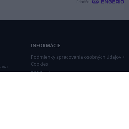
INFORMÁCIE
Podmienky spracovania osobných údajov +
Cookies
iava
RSS Feed
ne
Kontakt