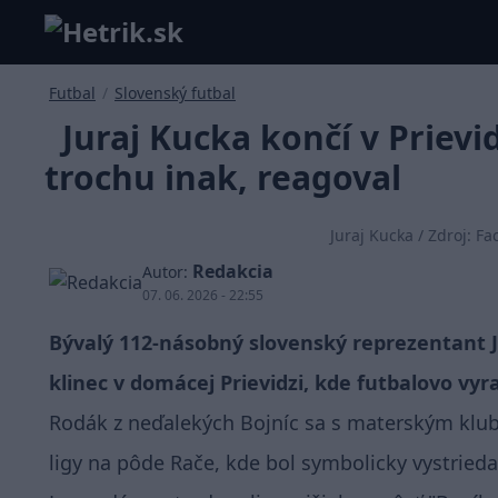
Futbal
/
Slovenský futbal
Juraj Kucka končí v Prievid
trochu inak, reagoval
Juraj Kucka / Zdroj: F
Redakcia
Autor:
07. 06. 2026 - 22:55
Bývalý 112-násobný slovenský reprezentant Ju
klinec v domácej Prievidzi, kde futbalovo vyra
Rodák z neďalekých Bojníc sa s materským klub
ligy na pôde Rače, kde bol symbolicky vystrieda