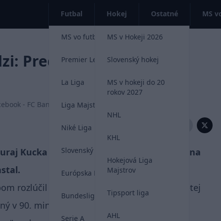
Futbal
Hokej
Ostatné
MS vo
MS vo futbale 2026
MS v Hokeji 2026
zi: Predstavoval som si to
Premier League
Slovenský hokej
La Liga
MS v hokeji do 20
rokov 2027
acebook - FC Baník Prievidza
Liga Majstrov
NHL
Zdieľať:
Niké Liga
KHL
Slovenský futbal
raj Kucka (39) definitívne zavesil kopačky na
Hokejová Liga
stal.
Majstrov
Európska Liga
om rozlúčil remízou 1:1 v poslednom kole tretej
Tipsport liga
Bundesliga
ný v 90. minúte.
AHL
Serie A