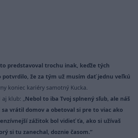
i to predstavoval trochu inak, keďže tých
o potvrdilo, že za tým už musím dať jednu veľkú
vny koniec kariéry samotný Kucka.
aj klub: „
Nebol to iba Tvoj splnený sľub, ale náš
sa vrátil domov a obetoval si pre to viac ako
enzívnejší zážitok bol vidieť ťa, ako si užívaš
rý si tu zanechal, doznie časom.“