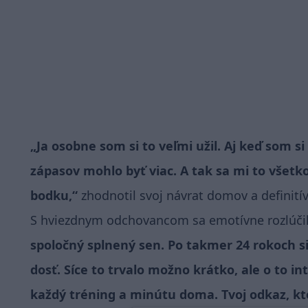
„Ja osobne som si to veľmi užil. Aj keď som s
zápasov mohlo byť viac. A tak sa mi to všetk
bodku,“
zhodnotil svoj návrat domov a definití
S hviezdnym odchovancom sa emotívne rozlúčil 
spoločný splnený sen. Po takmer 24 rokoch si 
dosť. Síce to trvalo možno krátko, ale o to int
každý tréning a minútu doma. Tvoj odkaz, kto