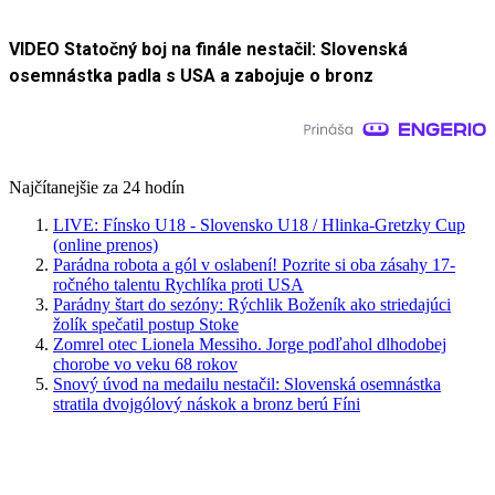
VIDEO Statočný boj na finále nestačil: Slovenská
osemnástka padla s USA a zabojuje o bronz
Najčítanejšie za 24 hodín
LIVE: Fínsko U18 - Slovensko U18 / Hlinka-Gretzky Cup
(online prenos)
Parádna robota a gól v oslabení! Pozrite si oba zásahy 17-
ročného talentu Rychlíka proti USA
Parádny štart do sezóny: Rýchlik Boženík ako striedajúci
žolík spečatil postup Stoke
Zomrel otec Lionela Messiho. Jorge podľahol dlhodobej
chorobe vo veku 68 rokov
Snový úvod na medailu nestačil: Slovenská osemnástka
stratila dvojgólový náskok a bronz berú Fíni