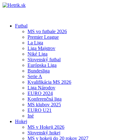
Futbal
MS vo futbale 2026
Premier League
La Liga
Liga Majstrov
Niké Liga
Slovenský futbal
Európska Liga
Bundesliga
Serie A
Kvalifikácia MS 2026
Liga Národov
EURO 2024
Konferenčná liga
MS klubov 2025
EURO U21
Iné
Hokej
MS v Hokeji 2026
Slovenský hokej
MS v hokeji do 20 rokov 2027