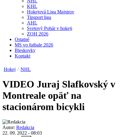
NHL
KHL
Hokejová Liga Majstrov
Tipsport liga
AHL
Svetový Pohár v hokeji
ZOH 2026
Ostatné
MS vo futbale 2026
Bleskovky
Kontakt
Hokej
/
NHL
VIDEO
Juraj Slafkovský v
Montreale opäť na
stacionárom bicykli
Autor:
Redakcia
22. 09. 2022 - 08:03