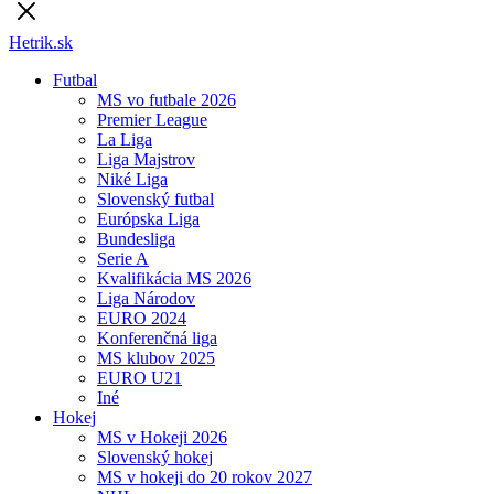
Hetrik.sk
Futbal
MS vo futbale 2026
Premier League
La Liga
Liga Majstrov
Niké Liga
Slovenský futbal
Európska Liga
Bundesliga
Serie A
Kvalifikácia MS 2026
Liga Národov
EURO 2024
Konferenčná liga
MS klubov 2025
EURO U21
Iné
Hokej
MS v Hokeji 2026
Slovenský hokej
MS v hokeji do 20 rokov 2027