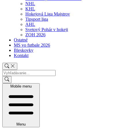
NHL
KHL
Hokejová Liga Majstrov
Tipsport liga
AHL
Svetový Pohár v hokeji
ZOH 2026
Ostatné
MS vo futbale 2026
Bleskovky
Kontakt
Mobile menu
Menu