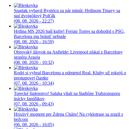
Spartak vybavil Bystricu za pár minút: Hrdinom Trnavy sa
stal dvojgólový Polťák
(08. 08. 2026 - 22:27)
Hrdina MS 2026 balí kufre! Ferran Torres sa dohodol s PSG,
Barcelona mu brániť nebude
(08. 08. 2026 - 16:59)
Obrovský úlovok na Anfielde: Liverpool získal z Barcelony
stopéra Arauja
(08. 08. 2026 - 10:32)
Rodri si vybral Barcelonu a odmietol Real. Kluby už rokujú o
prestupovej čiastke
(07. 08. 2026 - 10:34)
Turecké šialenstvo! Salaha vítali na štadióne Trabzonsporu
tisícky fanúšikov
(07. 08. 2026 - 09:43)
Hrozivý moment pre Zdena Cháru! Na cyklotrase sa zrazil s
bežcom
(06. 08. 2026 - 16:05)