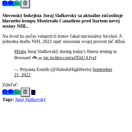
Slovenský hokejista Juraj Slafkovský sa aktuálne zúčastňuje
hlavného kempu Montrealu Canadiens pred štartom novej
sezóny NHL.
Na úvod ho počas vstupných testov čakal stacionárny bicykel. A
jednotka draftu NHL 2022 opäť nezostala svojej povesti nič dlžná.
#Habs
Juraj Slafkovský during today's fitness testing in
Brossard 🚲🧢
pic.twitter.com/ufXhUAJyzf
— Priyanta Emrith (@HabsInHighHeels)
September
21, 2022
Zdieľať:
Tagy:
Juraj Slafkovský