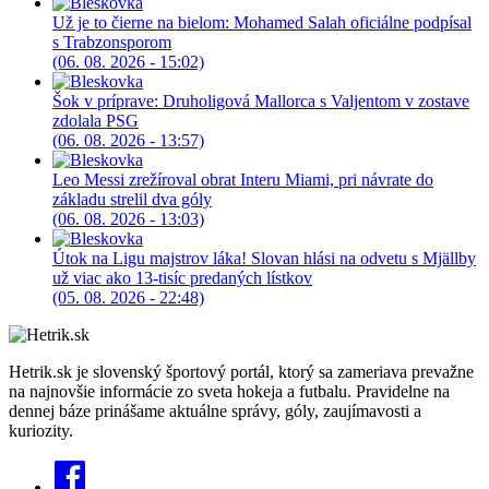
Už je to čierne na bielom: Mohamed Salah oficiálne podpísal
s Trabzonsporom
(06. 08. 2026 - 15:02)
Šok v príprave: Druholigová Mallorca s Valjentom v zostave
zdolala PSG
(06. 08. 2026 - 13:57)
Leo Messi zrežíroval obrat Interu Miami, pri návrate do
základu strelil dva góly
(06. 08. 2026 - 13:03)
Útok na Ligu majstrov láka! Slovan hlási na odvetu s Mjällby
už viac ako 13-tisíc predaných lístkov
(05. 08. 2026 - 22:48)
Hetrik.sk je slovenský športový portál, ktorý sa zameriava prevažne
na najnovšie informácie zo sveta hokeja a futbalu. Pravidelne na
dennej báze prinášame aktuálne správy, góly, zaujímavosti a
kuriozity.