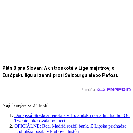
Plán B pre Slovan: Ak stroskotá v Lige majstrov, o
Európsku ligu si zahrá proti Salzburgu alebo Pafosu
Najčítanejšie za 24 hodín
Dunajská Streda si narobila v Holandsku poriadnu hanbu. Od
Twente inkasovala poltucet
OFICIÁLNE: Real Madrid rozbil bank. Z Lipska prichádza
najdrahšia posila v klubovej histórii