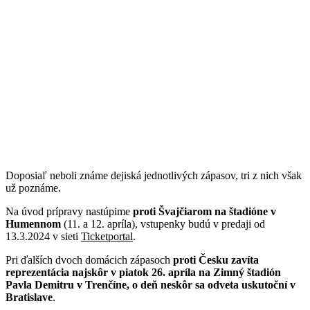
Doposiaľ neboli známe dejiská jednotlivých zápasov, tri z nich však
už poznáme.
Na úvod prípravy nastúpime
proti Švajčiarom na štadióne v
Humennom
(11. a 12. apríla), vstupenky budú v predaji od
13.3.2024 v sieti
Ticketportal
.
Pri ďalších dvoch domácich zápasoch
proti Česku zavíta
reprezentácia najskôr v piatok 26. apríla na Zimný štadión
Pavla Demitru v Trenčíne, o deň neskôr sa odveta uskutoční v
Bratislave
.