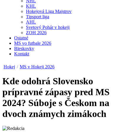
NHL
KHL
Hokejová Liga Majstrov
Tipsport liga
AHL
Svetový Pohár v hokeji
ZOH 2026
Ostatné
MS vo futbale 2026
Bleskovky
Kontakt
Hokej
/
MS v Hokeji 2026
Kde odohrá Slovensko
prípravné zápasy pred MS
2024? Súboje s Českom na
dvoch známych zimákoch