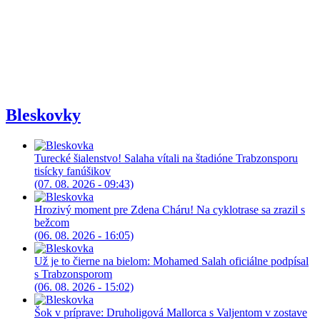
Bleskovky
Turecké šialenstvo! Salaha vítali na štadióne Trabzonsporu
tisícky fanúšikov
(07. 08. 2026 - 09:43)
Hrozivý moment pre Zdena Cháru! Na cyklotrase sa zrazil s
bežcom
(06. 08. 2026 - 16:05)
Už je to čierne na bielom: Mohamed Salah oficiálne podpísal
s Trabzonsporom
(06. 08. 2026 - 15:02)
Šok v príprave: Druholigová Mallorca s Valjentom v zostave