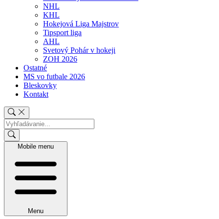
NHL
KHL
Hokejová Liga Majstrov
Tipsport liga
AHL
Svetový Pohár v hokeji
ZOH 2026
Ostatné
MS vo futbale 2026
Bleskovky
Kontakt
Mobile menu
Menu