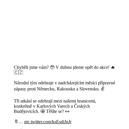
Chyběli jsme vám? 🥹 V dubnu jdeme opět do akce! 🔥
🇨🇿
Národní tým odehraje v nadcházejícím měsíci přípravné
zápasy proti Německu, Rakousku a Slovensku. ✌️
Tři utkání se odehrají mezi našemi hranicemi,
konkrétně v Karlových Varech a Českých
Budějovicích. 🤩 Těšíte se? 👀
🔖…
pic.twitter.com/ksEsdiJnJr