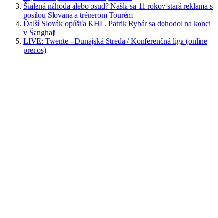
Šialená náhoda alebo osud? Našla sa 11 rokov stará reklama s
posilou Slovana a trénerom Tourém
Ďalší Slovák opúšťa KHL. Patrik Rybár sa dohodol na konci
v Šanghaji
LIVE: Twente - Dunajská Streda / Konferenčná liga (online
prenos)