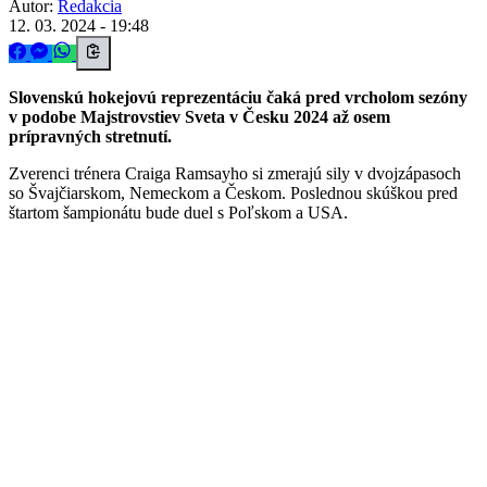
Autor:
Redakcia
12. 03. 2024 - 19:48
Slovenskú hokejovú reprezentáciu čaká pred vrcholom sezóny
v podobe Majstrovstiev Sveta v Česku 2024 až osem
prípravných stretnutí.
Zverenci trénera Craiga Ramsayho si zmerajú sily v dvojzápasoch
so Švajčiarskom, Nemeckom a Českom. Poslednou skúškou pred
štartom šampionátu bude duel s Poľskom a USA.