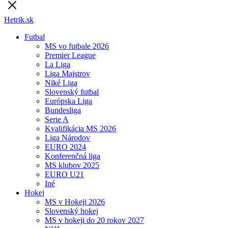
Hetrik.sk
Futbal
MS vo futbale 2026
Premier League
La Liga
Liga Majstrov
Niké Liga
Slovenský futbal
Európska Liga
Bundesliga
Serie A
Kvalifikácia MS 2026
Liga Národov
EURO 2024
Konferenčná liga
MS klubov 2025
EURO U21
Iné
Hokej
MS v Hokeji 2026
Slovenský hokej
MS v hokeji do 20 rokov 2027