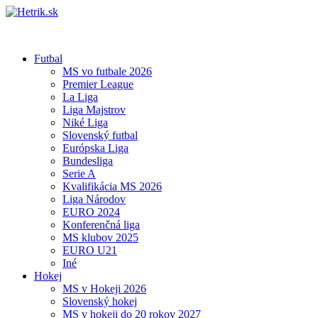
Futbal
MS vo futbale 2026
Premier League
La Liga
Liga Majstrov
Niké Liga
Slovenský futbal
Európska Liga
Bundesliga
Serie A
Kvalifikácia MS 2026
Liga Národov
EURO 2024
Konferenčná liga
MS klubov 2025
EURO U21
Iné
Hokej
MS v Hokeji 2026
Slovenský hokej
MS v hokeji do 20 rokov 2027