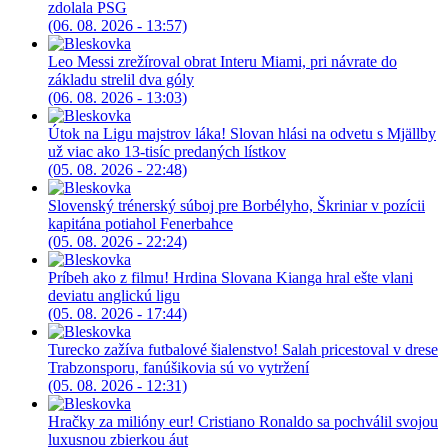
zdolala PSG
(06. 08. 2026 - 13:57)
Leo Messi zrežíroval obrat Interu Miami, pri návrate do
základu strelil dva góly
(06. 08. 2026 - 13:03)
Útok na Ligu majstrov láka! Slovan hlási na odvetu s Mjällby
už viac ako 13-tisíc predaných lístkov
(05. 08. 2026 - 22:48)
Slovenský trénerský súboj pre Borbélyho, Škriniar v pozícii
kapitána potiahol Fenerbahce
(05. 08. 2026 - 22:24)
Príbeh ako z filmu! Hrdina Slovana Kianga hral ešte vlani
deviatu anglickú ligu
(05. 08. 2026 - 17:44)
Turecko zažíva futbalové šialenstvo! Salah pricestoval v drese
Trabzonsporu, fanúšikovia sú vo vytržení
(05. 08. 2026 - 12:31)
Hračky za milióny eur! Cristiano Ronaldo sa pochválil svojou
luxusnou zbierkou áut