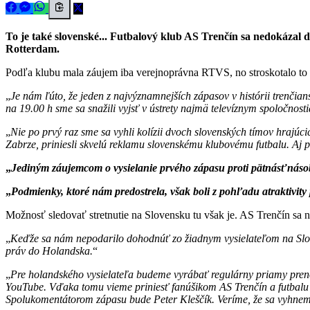
To je také slovenské... Futbalový klub AS Trenčín sa nedokázal
Rotterdam.
Podľa klubu mala záujem iba verejnoprávna RTVS, no stroskotalo to 
Je nám ľúto, že jeden z najvýznamnejších zápasov v histórii trenčian
na 19.00 h sme sa snažili vyjsť v ústrety najmä televíznym spoločnost
Nie po prvý raz sme sa vyhli kolízii dvoch slovenských tímov hrajúc
Zabrze, priniesli skvelú reklamu slovenskému klubovému futbalu. Aj 
Jediným záujemcom o vysielanie prvého zápasu proti pätnásťnáso
Podmienky, ktoré nám predostrela, však boli z pohľadu atraktivity 
Možnosť sledovať stretnutie na Slovensku tu však je. AS Trenčín sa 
Keďže sa nám nepodarilo dohodnúť zo žiadnym vysielateľom na Slove
práv do Holandska.
Pre holandského vysielateľa budeme vyrábať regulárny priamy preno
YouTube. Vďaka tomu vieme priniesť fanúšikom AS Trenčín a futbalu
Spolukomentátorom zápasu bude Peter Kleščík. Veríme, že sa vyhnem