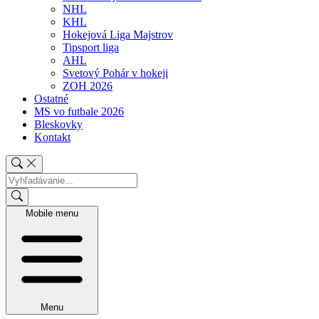
NHL
KHL
Hokejová Liga Majstrov
Tipsport liga
AHL
Svetový Pohár v hokeji
ZOH 2026
Ostatné
MS vo futbale 2026
Bleskovky
Kontakt
Mobile menu
Menu