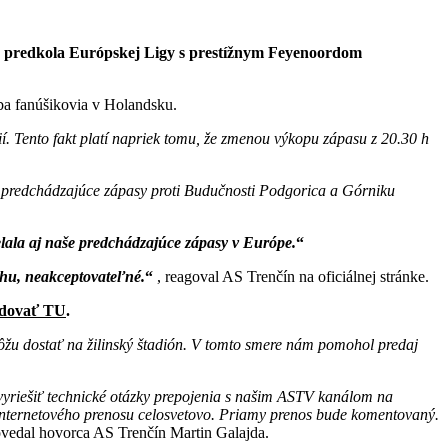
 3. predkola Európskej Ligy s prestížnym Feyenoordom
ba fanúšikovia v Holandsku.
ií. Tento fakt platí napriek tomu, že zmenou výkopu zápasu z 20.30 h
aše predchádzajúce zápasy proti Budučnosti Podgorica a Górniku
ala aj naše predchádzajúce zápasy v Európe.
trhu, neakceptovateľné.
, reagoval AS Trenčín na oficiálnej stránke.
edovať TU
.
ôžu dostať na žilinský štadión. V tomto smere nám pomohol predaj
vyriešiť technické otázky prepojenia s našim ASTV kanálom na
internetového prenosu celosvetovo. Priamy prenos bude komentovaný.
vedal hovorca AS Trenčín Martin Galajda.