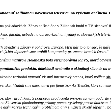
 dohodnúť so žiadnou slovenskou televíziou na vysielaní dnešného
na požiadavkách. Zápas na štadióne v Žiline tak budú v TV sledovať i
skeho futbalu, nebude na obrazovkách ani jednej zo slovenských televíz
iam.
ich atraktívne zápasy v pohárovej Európe. Mrzí nás to o to viac, že n
pri týchto zápasoch sme urobili kompromisy pri zmene hracích časov.
bnému majstrovi Holandska bola verejnoprávna RTVS, ktorá odvysiel
ponúkaného produktu, dôležitosti stretnutia a aktuálnej situácie na 
nakoniec rozhodol vytvoriť vlastný internetový prenos, ktorý môžete
sl
nsku, hľadali sme alternatívu pre fanúšikov AS Trenčín, ktorí sa nem
s, ktorý hradí klub. S podporou producenta prenosu sa nám podarilo 
 na Slovensku plnohodnotný priamy prenos vysielaný prostredníctvom 
e akýmkoľvek technickým problémom a vy si užijete skvelý zápas.
, po