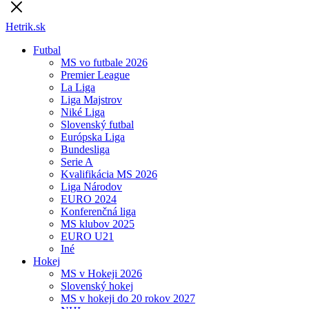
Hetrik.sk
Futbal
MS vo futbale 2026
Premier League
La Liga
Liga Majstrov
Niké Liga
Slovenský futbal
Európska Liga
Bundesliga
Serie A
Kvalifikácia MS 2026
Liga Národov
EURO 2024
Konferenčná liga
MS klubov 2025
EURO U21
Iné
Hokej
MS v Hokeji 2026
Slovenský hokej
MS v hokeji do 20 rokov 2027