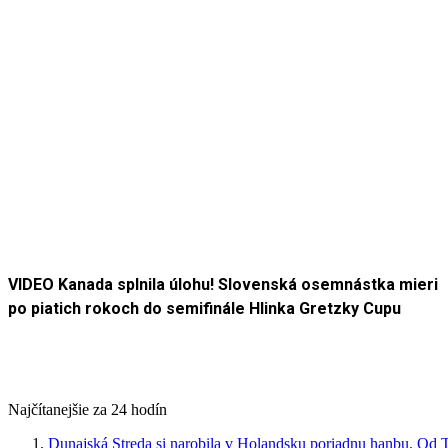
VIDEO Kanada splnila úlohu! Slovenská osemnástka mieri
po piatich rokoch do semifinále Hlinka Gretzky Cupu
Najčítanejšie za 24 hodín
Dunajská Streda si narobila v Holandsku poriadnu hanbu. Od T