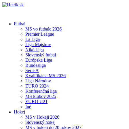
Futbal
MS vo futbale 2026
Premier League
La Liga
Liga Majstrov
Niké Liga
Slovenský futbal
Európska Liga
Bundesliga
Serie A
Kvalifikácia MS 2026
Liga Národov
EURO 2024
Konferenčná liga
MS klubov 2025
EURO U21
Iné
Hokej
MS v Hokeji 2026
Slovenský hokej
MS v hokeji do 20 rokov 2027