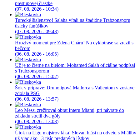
prestupovej čiastke
(07. 08. 2026 - 10:34)
Turecké šialenstvo! Salaha vítali na štadióne Trabzonsporu
tisícky fanúšikov
(07. 08. 2026 - 09:43)
Hrozivý moment pre Zdena Cháru! Na cyklotrase sa zrazil s
bežcom
(06. 08. 2026 - 16:05)
Už je to čierne na bielom: Mohamed Salah oficiálne podpísal
s Trabzonsporom
(06. 08. 2026 - 15:02)
Šok v príprave: Druholigová Mallorca s Valjentom v zostave
zdolala PSG
(06. 08. 2026 - 13:57)
Leo Messi zrežíroval obrat Interu Miami, pri návrate do
základu strelil dva góly
(06. 08. 2026 - 13:03)
Útok na Ligu majstrov láka! Slovan hlási na odvetu s Mjällby
už viac ako 13-tisíc predaných lístkov