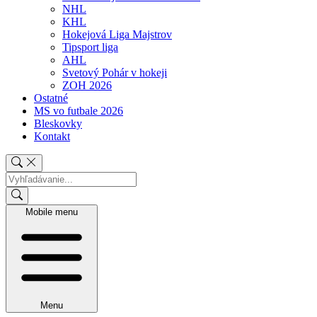
NHL
KHL
Hokejová Liga Majstrov
Tipsport liga
AHL
Svetový Pohár v hokeji
ZOH 2026
Ostatné
MS vo futbale 2026
Bleskovky
Kontakt
Mobile menu
Menu