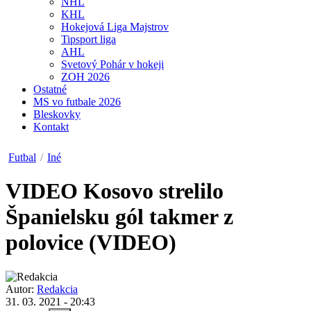
NHL
KHL
Hokejová Liga Majstrov
Tipsport liga
AHL
Svetový Pohár v hokeji
ZOH 2026
Ostatné
MS vo futbale 2026
Bleskovky
Kontakt
Futbal
/
Iné
VIDEO
Kosovo strelilo
Španielsku gól takmer z
polovice (VIDEO)
Autor:
Redakcia
31. 03. 2021 - 20:43