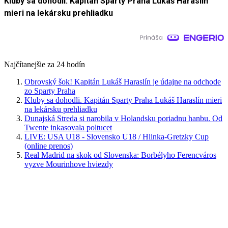
Kluby sa dohodli. Kapitán Sparty Praha Lukáš Haraslín
mieri na lekársku prehliadku
Najčítanejšie za 24 hodín
Obrovský šok! Kapitán Lukáš Haraslín je údajne na odchode
zo Sparty Praha
Kluby sa dohodli. Kapitán Sparty Praha Lukáš Haraslín mieri
na lekársku prehliadku
Dunajská Streda si narobila v Holandsku poriadnu hanbu. Od
Twente inkasovala poltucet
LIVE: USA U18 - Slovensko U18 / Hlinka-Gretzky Cup
(online prenos)
Real Madrid na skok od Slovenska: Borbélyho Ferencváros
vyzve Mourinhove hviezdy