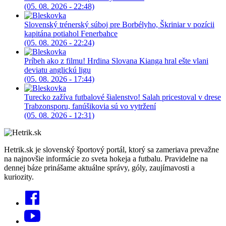
(05. 08. 2026 - 22:48)
Slovenský trénerský súboj pre Borbélyho, Škriniar v pozícii
kapitána potiahol Fenerbahce
(05. 08. 2026 - 22:24)
Príbeh ako z filmu! Hrdina Slovana Kianga hral ešte vlani
deviatu anglickú ligu
(05. 08. 2026 - 17:44)
Turecko zažíva futbalové šialenstvo! Salah pricestoval v drese
Trabzonsporu, fanúšikovia sú vo vytržení
(05. 08. 2026 - 12:31)
Hetrik.sk je slovenský športový portál, ktorý sa zameriava prevažne
na najnovšie informácie zo sveta hokeja a futbalu. Pravidelne na
dennej báze prinášame aktuálne správy, góly, zaujímavosti a
kuriozity.