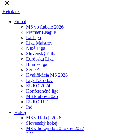
Hetrik.sk
Futbal
MS vo futbale 2026
Premier League
La Liga
Liga Majstrov
Niké Liga
Slovenský futbal
Európska Liga
Bundesliga
Serie A
Kvalifikácia MS 2026
Liga Národov
EURO 2024
Konferenčná liga
MS klubov 2025
EURO U21
Iné
Hokej
MS v Hokeji 2026
Slovenský hokej
MS v hokeji do 20 rokov 2027