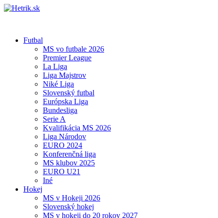
Futbal
MS vo futbale 2026
Premier League
La Liga
Liga Majstrov
Niké Liga
Slovenský futbal
Európska Liga
Bundesliga
Serie A
Kvalifikácia MS 2026
Liga Národov
EURO 2024
Konferenčná liga
MS klubov 2025
EURO U21
Iné
Hokej
MS v Hokeji 2026
Slovenský hokej
MS v hokeji do 20 rokov 2027