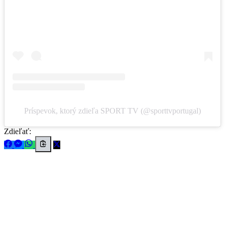
Príspevok, ktorý zdieľa SPORT TV (@sporttvportugal)
Zdieľať: