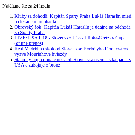
Najčítanejšie za 24 hodín
Kluby sa dohodli. Kapitán Sparty Praha Lukáš Haraslín mieri
na lekársku prehliadku
Obrovský šok! Kapitán Lukáš Haraslín je údajne na odchode
zo Sparty Praha
LIVE: USA U18 - Slovensko U18 / Hlinka-Gretzky Cup
(online prenos)
Real Madrid na skok od Slovenska: Borbélyho Ferencváros
vyzve Mourinhove hviezdy
Statočný boj na finále nestačil: Slovenská osemnástka padla s
USA a zabojuje o bronz