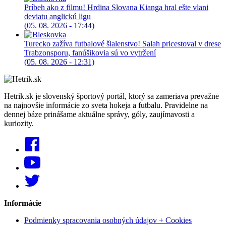
Príbeh ako z filmu! Hrdina Slovana Kianga hral ešte vlani
deviatu anglickú ligu
(05. 08. 2026 - 17:44)
Turecko zažíva futbalové šialenstvo! Salah pricestoval v drese
Trabzonsporu, fanúšikovia sú vo vytržení
(05. 08. 2026 - 12:31)
Hetrik.sk je slovenský športový portál, ktorý sa zameriava prevažne
na najnovšie informácie zo sveta hokeja a futbalu. Pravidelne na
dennej báze prinášame aktuálne správy, góly, zaujímavosti a
kuriozity.
Informácie
Podmienky spracovania osobných údajov + Cookies