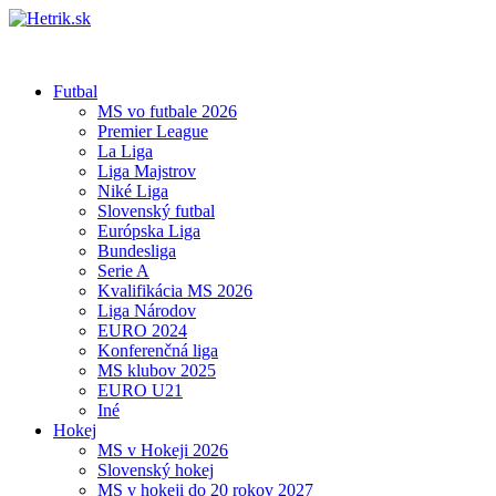
Futbal
MS vo futbale 2026
Premier League
La Liga
Liga Majstrov
Niké Liga
Slovenský futbal
Európska Liga
Bundesliga
Serie A
Kvalifikácia MS 2026
Liga Národov
EURO 2024
Konferenčná liga
MS klubov 2025
EURO U21
Iné
Hokej
MS v Hokeji 2026
Slovenský hokej
MS v hokeji do 20 rokov 2027