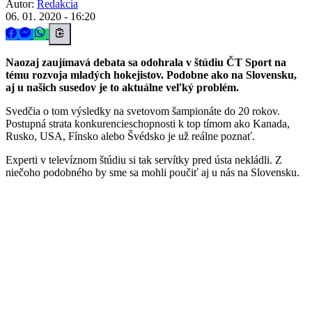
Autor:
Redakcia
06. 01. 2020 - 16:20
Naozaj zaujímavá debata sa odohrala v štúdiu ČT Sport na
tému rozvoja mladých hokejistov. Podobne ako na Slovensku,
aj u našich susedov je to aktuálne veľký problém.
Svedčia o tom výsledky na svetovom šampionáte do 20 rokov.
Postupná strata konkurencieschopnosti k top tímom ako Kanada,
Rusko, USA, Fínsko alebo Švédsko je už reálne poznať.
Experti v televíznom štúdiu si tak servítky pred ústa nekládli. Z
niečoho podobného by sme sa mohli poučiť aj u nás na Slovensku.