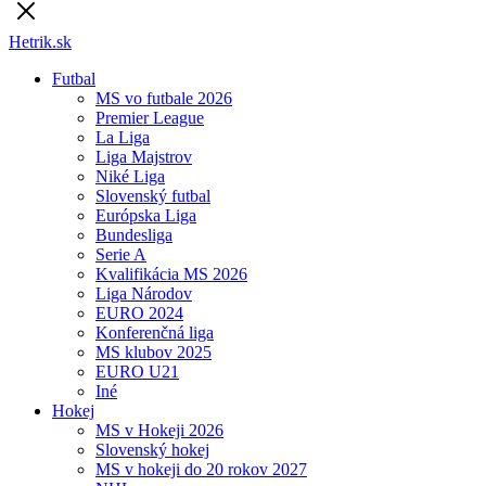
Hetrik.sk
Futbal
MS vo futbale 2026
Premier League
La Liga
Liga Majstrov
Niké Liga
Slovenský futbal
Európska Liga
Bundesliga
Serie A
Kvalifikácia MS 2026
Liga Národov
EURO 2024
Konferenčná liga
MS klubov 2025
EURO U21
Iné
Hokej
MS v Hokeji 2026
Slovenský hokej
MS v hokeji do 20 rokov 2027