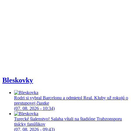
Bleskovky
Rodri si vybral Barcelonu a odmietol Real. Kluby už rokujú o
prestupovej čiastke
(07. 08. 2026 - 10:34)
Turecké šialenstvo! Salaha vítali na štadióne Trabzonsporu
tisícky fanúšikov
(07. 08. 2026 - 09:43)