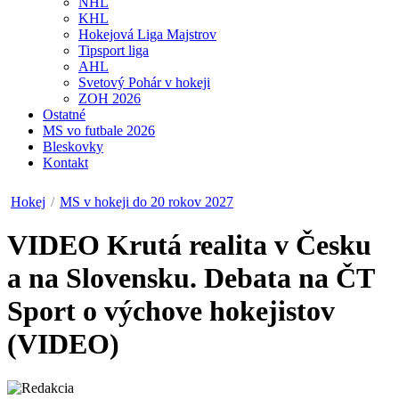
NHL
KHL
Hokejová Liga Majstrov
Tipsport liga
AHL
Svetový Pohár v hokeji
ZOH 2026
Ostatné
MS vo futbale 2026
Bleskovky
Kontakt
Hokej
/
MS v hokeji do 20 rokov 2027
VIDEO
Krutá realita v Česku
a na Slovensku. Debata na ČT
Sport o výchove hokejistov
(VIDEO)