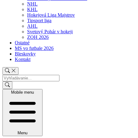
NHL
KHL
Hokejová Liga Majstrov
Tipsport liga
AHL
Svetový Pohár v hokeji
ZOH 2026
Ostatné
MS vo futbale 2026
Bleskovky
Kontakt
Mobile menu
Menu