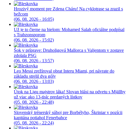
Hrozivý moment pre Zdena Cháru! Na cyklotrase sa zrazil s
bežcom
(06. 08. 2026 - 16:05)
Už je to čierne na bielom: Mohamed Salah oficiálne podpísal
s Trabzonsporom
(06. 08. 2026 - 15:02)
Šok v príprave: Druholigová Mallorca s Valjentom v zostave
zdolala PSG
(06. 08. 2026 - 13:57)
Leo Messi zrežíroval obrat Interu Miami, pri návrate do
základu strelil dva góly
(06. 08. 2026 - 13:03)
Útok na Ligu majstrov láka! Slovan hlási na odvetu s Mjällby
už viac ako 13-tisíc predaných lístkov
(05. 08. 2026 - 22:48)
Slovenský trénerský súboj pre Borbélyho, Škriniar v pozícii
kapitána potiahol Fenerbahce
(05. 08. 2026 - 22:24)