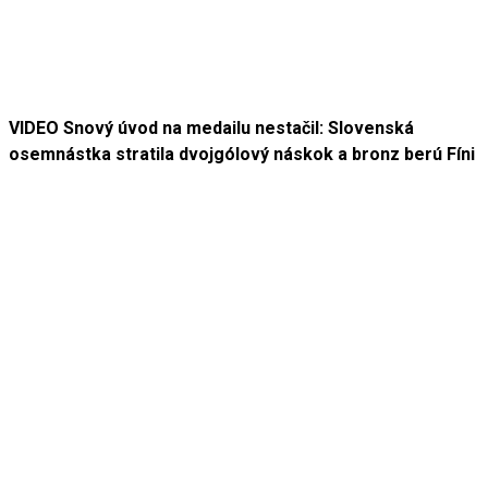
VIDEO Snový úvod na medailu nestačil: Slovenská
osemnástka stratila dvojgólový náskok a bronz berú Fíni