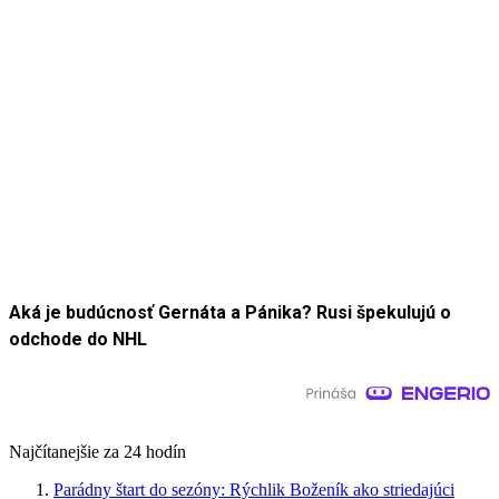
Aká je budúcnosť Gernáta a Pánika? Rusi špekulujú o
odchode do NHL
Najčítanejšie za 24 hodín
Parádny štart do sezóny: Rýchlik Boženík ako striedajúci