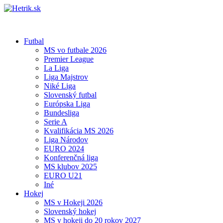
Futbal
MS vo futbale 2026
Premier League
La Liga
Liga Majstrov
Niké Liga
Slovenský futbal
Európska Liga
Bundesliga
Serie A
Kvalifikácia MS 2026
Liga Národov
EURO 2024
Konferenčná liga
MS klubov 2025
EURO U21
Iné
Hokej
MS v Hokeji 2026
Slovenský hokej
MS v hokeji do 20 rokov 2027