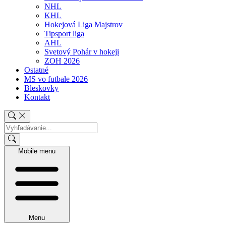
NHL
KHL
Hokejová Liga Majstrov
Tipsport liga
AHL
Svetový Pohár v hokeji
ZOH 2026
Ostatné
MS vo futbale 2026
Bleskovky
Kontakt
Mobile menu
Menu