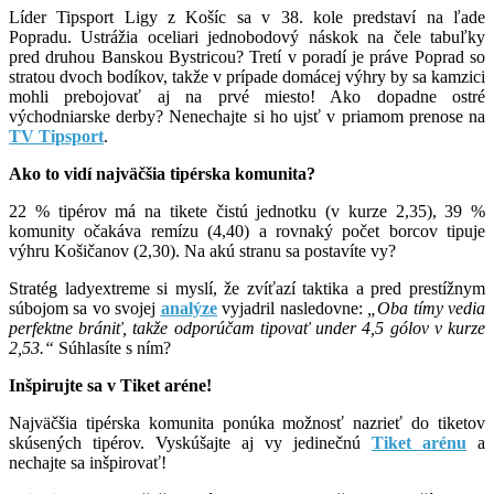
Líder Tipsport Ligy z Košíc sa v 38. kole predstaví na ľade
Popradu. Ustrážia oceliari jednobodový náskok na čele tabuľky
pred druhou Banskou Bystricou? Tretí v poradí je práve Poprad so
stratou dvoch bodíkov, takže v prípade domácej výhry by sa kamzici
mohli prebojovať aj na prvé miesto! Ako dopadne ostré
východniarske derby? Nenechajte si ho ujsť v priamom prenose na
TV Tipsport
.
Ako to vidí najväčšia tipérska komunita?
22 % tipérov má na tikete čistú jednotku (v kurze 2,35), 39 %
komunity očakáva remízu (4,40) a rovnaký počet borcov tipuje
výhru Košičanov (2,30). Na akú stranu sa postavíte vy?
Stratég ladyextreme si myslí, že zvíťazí taktika a pred prestížnym
súbojom sa vo svojej
analýze
vyjadril nasledovne:
„Oba tímy vedia
perfektne brániť, takže odporúčam tipovať under 4,5 gólov v kurze
2,53.“
Súhlasíte s ním?
Inšpirujte sa v Tiket aréne!
Najväčšia tipérska komunita ponúka možnosť nazrieť do tiketov
skúsených tipérov. Vyskúšajte aj vy jedinečnú
Tiket arénu
a
nechajte sa inšpirovať!