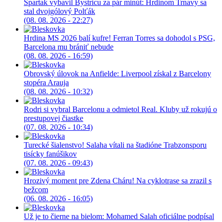
Spartak vybavil Bystricu za pár minút: Hrdinom Trnavy sa
stal dvojgólový Polťák
(08. 08. 2026 - 22:27)
Hrdina MS 2026 balí kufre! Ferran Torres sa dohodol s PSG,
Barcelona mu brániť nebude
(08. 08. 2026 - 16:59)
Obrovský úlovok na Anfielde: Liverpool získal z Barcelony
stopéra Arauja
(08. 08. 2026 - 10:32)
Rodri si vybral Barcelonu a odmietol Real. Kluby už rokujú o
prestupovej čiastke
(07. 08. 2026 - 10:34)
Turecké šialenstvo! Salaha vítali na štadióne Trabzonsporu
tisícky fanúšikov
(07. 08. 2026 - 09:43)
Hrozivý moment pre Zdena Cháru! Na cyklotrase sa zrazil s
bežcom
(06. 08. 2026 - 16:05)
Už je to čierne na bielom: Mohamed Salah oficiálne podpísal