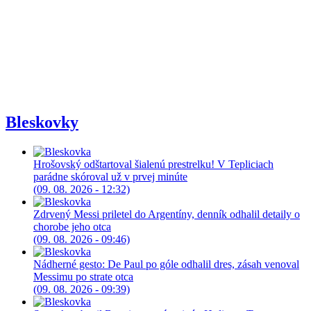
Bleskovky
Hrošovský odštartoval šialenú prestrelku! V Tepliciach
parádne skóroval už v prvej minúte
(09. 08. 2026 - 12:32)
Zdrvený Messi priletel do Argentíny, denník odhalil detaily o
chorobe jeho otca
(09. 08. 2026 - 09:46)
Nádherné gesto: De Paul po góle odhalil dres, zásah venoval
Messimu po strate otca
(09. 08. 2026 - 09:39)