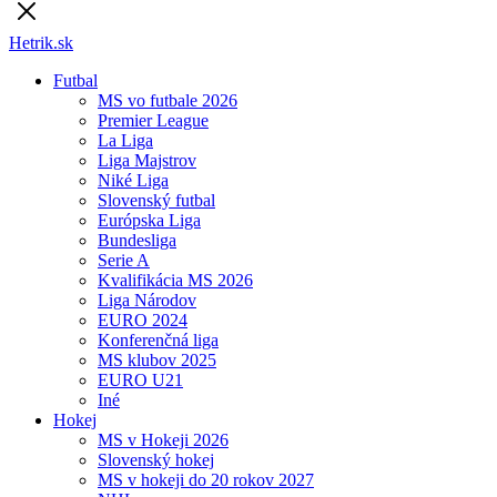
Hetrik.sk
Futbal
MS vo futbale 2026
Premier League
La Liga
Liga Majstrov
Niké Liga
Slovenský futbal
Európska Liga
Bundesliga
Serie A
Kvalifikácia MS 2026
Liga Národov
EURO 2024
Konferenčná liga
MS klubov 2025
EURO U21
Iné
Hokej
MS v Hokeji 2026
Slovenský hokej
MS v hokeji do 20 rokov 2027