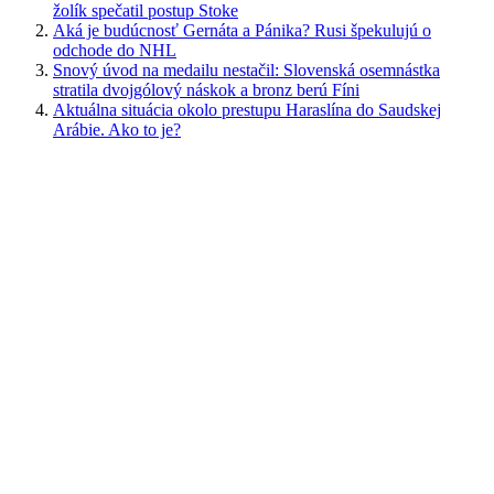
žolík spečatil postup Stoke
Aká je budúcnosť Gernáta a Pánika? Rusi špekulujú o
odchode do NHL
Snový úvod na medailu nestačil: Slovenská osemnástka
stratila dvojgólový náskok a bronz berú Fíni
Aktuálna situácia okolo prestupu Haraslína do Saudskej
Arábie. Ako to je?