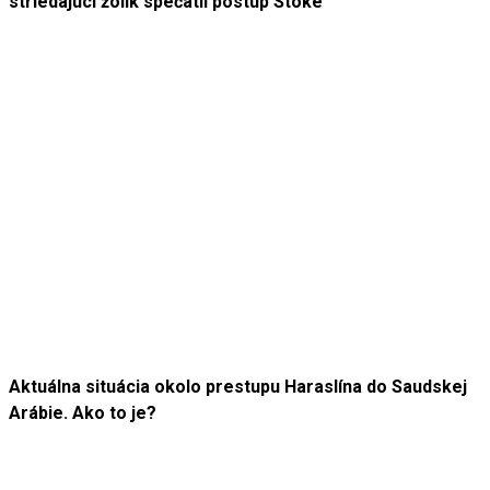
striedajúci žolík spečatil postup Stoke
Aktuálna situácia okolo prestupu Haraslína do Saudskej
Arábie. Ako to je?