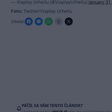
— Viaplay Urheilu (@ViaplayUrheilu)
January 31
Foto:
Twitter/Viaplay Urheilu
Zdieľať:
PÁČIL SA VÁM TENTO ČLÁNOK?
Chcete mať správy z
Hetrik.sk
vždy ako prví? Pridajte si nás