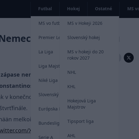
Futbal
Hokej
Ostatné
MS vo
MS vo futbale 2026
MS v Hokeji 2026
 Nemecka hitom internetu
Premier League
Slovenský hokej
La Liga
MS v hokeji do 20
Zdieľať:
rokov 2027
Liga Majstrov
NHL
v zápase nemeckého pohára medzi
Niké Liga
Konstantinos Mavropanos.
KHL
Slovenský futbal
však v konečnom dôsledku nemusel až tak
Hokejová Liga
Majstrov
tvrťfinále.
Európska Liga
änään melkoisen oman maali Saksan Cupin
Tipsport liga
Bundesliga
twitter.com/XydsQt0UHU
AHL
Serie A