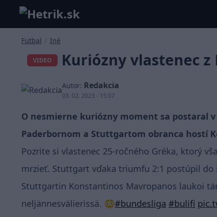
Futbal
/
Iné
Kuriózny vlastenec z
VIDEO
Redakcia
Autor:
03. 02. 2023 - 15:07
O nesmierne kuriózny moment sa postaral 
Paderbornom a Stuttgartom obranca hostí 
Pozrite si vlastenec 25-ročného Gréka, ktorý 
mrzieť. Stuttgart vďaka triumfu 2:1 postúpil do š
Stuttgartin Konstantinos Mavropanos laukoi t
neljännesvälierissä. 😳
#bundesliga
#bulifi
pic.