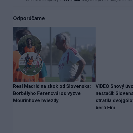
Odporúčame
Real Madrid na skok od Slovenska:
VIDEO Snový úvo
Borbélyho Ferencváros vyzve
nestačil: Slove
Mourinhove hviezdy
stratila dvojgól
berú Fíni