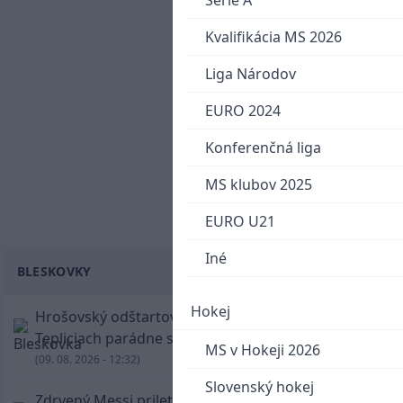
Serie A
Kvalifikácia MS 2026
Liga Národov
EURO 2024
Konferenčná liga
MS klubov 2025
EURO U21
Iné
BLESKOVKY
Hokej
Hrošovský odštartoval šialenú prestrelku! V
Tepliciach parádne skóroval už v prvej minúte
MS v Hokeji 2026
(09. 08. 2026 - 12:32)
Slovenský hokej
Zdrvený Messi priletel do Argentíny, denník