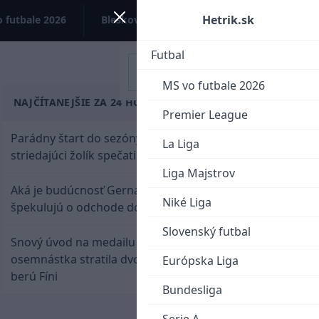
Hetrik.sk
 futbale 2026
Bleskovky
Kontakt
Futbal
MS vo futbale 2026
NAJČÍTANEJŠIE ZA 24 HODÍN
Premier League
Parádny štart do sezóny: Rýchlik Boženík ako
La Liga
striedajúci žolík spečatil postup Stoke
Liga Majstrov
Aká je budúcnosť Gernáta a Pánika? Rusi
Niké Liga
špekulujú o odchode do NHL
Slovenský futbal
Snový úvod na medailu nestačil: Slovenská
osemnástka stratila dvojgólový náskok a bronz
Európska Liga
berú Fíni
Bundesliga