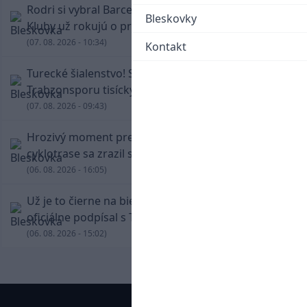
Rodri si vybral Barcelonu a odmietol Real.
Bleskovky
Kluby už rokujú o prestupovej čiastke
(07. 08. 2026 - 10:34)
Kontakt
Turecké šialenstvo! Salaha vítali na štadióne
Trabzonsporu tisícky fanúšikov
(07. 08. 2026 - 09:43)
Hrozivý moment pre Zdena Cháru! Na
cyklotrase sa zrazil s bežcom
(06. 08. 2026 - 16:05)
Už je to čierne na bielom: Mohamed Salah
oficiálne podpísal s Trabzonsporom
(06. 08. 2026 - 15:02)