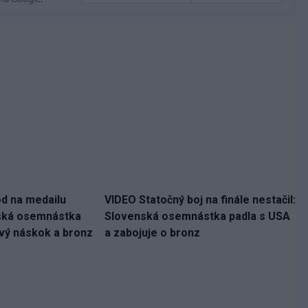
d na medailu
VIDEO Statočný boj na finále nestačil:
nská osemnástka
Slovenská osemnástka padla s USA
ový náskok a bronz
a zabojuje o bronz