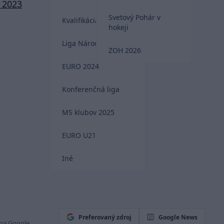
, 2023
Svetový Pohár v
Kvalifikácia MS 2026
hokeji
Liga Národov
ZOH 2026
EURO 2024
Konferenčná liga
MS klubov 2025
EURO U21
Iné
Preferovaný zdroj
Google News
 na Google.