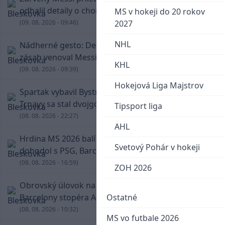
odhalil detaily o chorobe jeho otca
MS v hokeji do 20 rokov
(09. 08. 2026 - 09:46)
2027
NHL
Nádherné gesto: De Paul po góle odhalil dres,
zásah venoval Messimu po strate otca
KHL
(09. 08. 2026 - 09:39)
Hokejová Liga Majstrov
Spartak vybavil Bystricu za pár minút: Hrdinom
Trnavy sa stal dvojgólový Polťák
Tipsport liga
(08. 08. 2026 - 22:27)
AHL
Hrdina MS 2026 balí kufre! Ferran Torres sa
Svetový Pohár v hokeji
dohodol s PSG, Barcelona mu brániť nebude
(08. 08. 2026 - 16:59)
ZOH 2026
Obrovský úlovok na Anfielde: Liverpool získal z
Barcelony stopéra Arauja
Ostatné
(08. 08. 2026 - 10:32)
MS vo futbale 2026