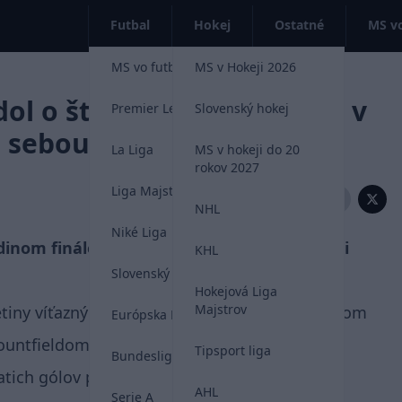
Futbal
Hokej
Ostatné
MS vo
MS vo futbale 2026
MS v Hokeji 2026
l o štvrtom titule Třinca v
Premier League
Slovenský hokej
a sebou
La Liga
MS v hokeji do 20
rokov 2027
Liga Majstrov
Zdieľať:
NHL
Niké Liga
dinom finále českej Tipsport Extraligy medzi
KHL
Slovenský futbal
Hokejová Liga
Majstrov
tiny víťazný gól, ktorý rozhodol o neuveriteľnom
Európska Liga
ountfieldom HK ovládli 4:2 na zápasy.
Tipsport liga
Bundesliga
ich gólov postarali slovenskí hokejisti.
AHL
Serie A