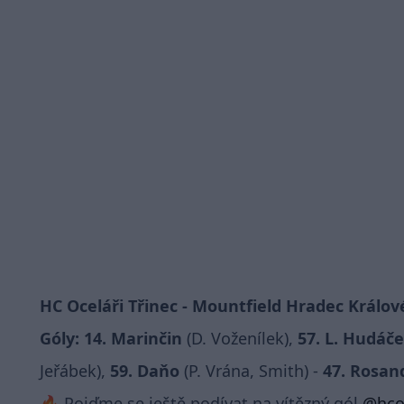
HC Oceláři Třinec - Mountfield Hradec Králové 4
Góly:
14. Marinčin
(D. Voženílek),
57.
L. Hudáč
Jeřábek),
59. Daňo
(P. Vrána, Smith) -
47. Rosan
🔥 Pojďme se ještě podívat na vítězný gól
@hcoc