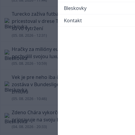
(05. 08. 2026 - 17:44)
Bleskovky
Turecko zažíva futbalové šialenstvo! Salah
Kontakt
pricestoval v drese Trabzonsporu, fanúšikovia
sú vo vytržení
(05. 08. 2026 - 12:31)
Hračky za milióny eur! Cristiano Ronaldo sa
pochválil svojou luxusnou zbierkou áut
(05. 08. 2026 - 10:59)
Vek je pre neho iba číslo! Štyridsaťročný Džeko
zostáva v Bundeslige, so Schalke predĺžil
zmluvu
(05. 08. 2026 - 10:46)
Zdeno Chára vykorčuľoval na ľad! V Trenčíne sa
pripravuje na svoju blížiacu sa rozlúčku
(04. 08. 2026 - 20:33)