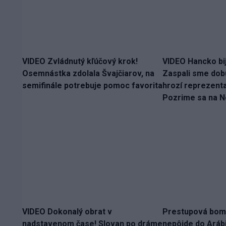
VIDEO Zvládnutý kľúčový krok!
VIDEO Hancko bij
Osemnástka zdolala Švajčiarov, na
Zaspali sme dobu
semifinále potrebuje pomoc favorita
hrozí reprezent
Pozrime sa na 
VIDEO Dokonalý obrat v
Prestupová bomb
nadstavenom čase! Slovan po dráme
nepôjde do Arábi