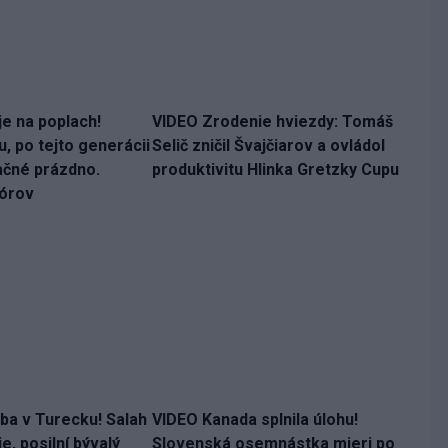
e na poplach!
VIDEO Zrodenie hviezdy: Tomáš
, po tejto generácii
Selič zničil Švajčiarov a ovládol
ačné prázdno.
produktivitu Hlinka Gretzky Cupu
Nórov
a v Turecku! Salah
VIDEO Kanada splnila úlohu!
e, posilní bývalý
Slovenská osemnástka mieri po