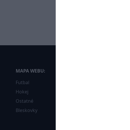
MAPA WEBU:
Futbal
Hokej
Ostatné
Bleskovky