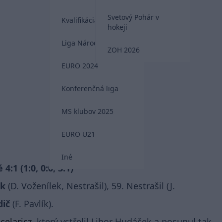
Svetový Pohár v
Kvalifikácia MS 2026
hokeji
Liga Národov
ZOH 2026
EURO 2024
Konferenčná liga
MS klubov 2025
EURO U21
Iné
:1 (1:0, 0:0, 3:1)
ek
(D. Voženílek, Nestrašil), 59. Nestrašil (J.
dič
(F. Pavlík).
elaricz
, který vstřelil Libor Hudáček a posunul tak