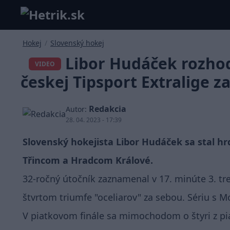
Hokej
/
Slovenský hokej
Libor Hudáček rozhodo
VIDEO
českej Tipsport Extralige z
Redakcia
Autor:
28. 04. 2023 - 17:39
Slovenský hokejista Libor Hudáček sa stal hr
Třincom a Hradcom Králové.
32-ročný útočník zaznamenal v 17. minúte 3. tre
štvrtom triumfe "oceliarov" za sebou. Sériu s M
V piatkovom finále sa mimochodom o štyri z piat