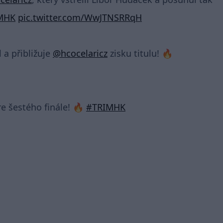
MHK
pic.twitter.com/WwJTNSRRqH
l a přibližuje
@hcocelaricz
zisku titulu! 🔥
e šestého finále! 🔥
#TRIMHK