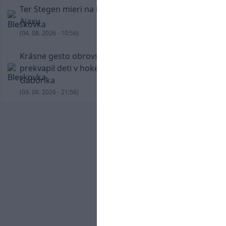
Ter Stegen mieri na hosťovanie do slávneho
Ajaxu
(04. 08. 2026 - 10:56)
Krásne gesto obrovskej legendy. Chára
prekvapil deti v hokejovej škole Mariána
Gáboríka
(03. 08. 2026 - 21:56)