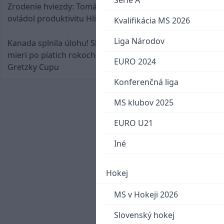
Serie A
Zrodenie hviezdy: Tomáš Selič zničil Švajčiarov a
ovládol produktivitu Hlinka Gretzky Cupu
Kvalifikácia MS 2026
Liga Národov
Kanada splnila úlohu! Slovenská osemnástka
mieri po piatich rokoch do semifinále Hlinka
EURO 2024
Gretzky Cupu
Konferenčná liga
MS klubov 2025
EURO U21
Iné
Hokej
MS v Hokeji 2026
Slovenský hokej