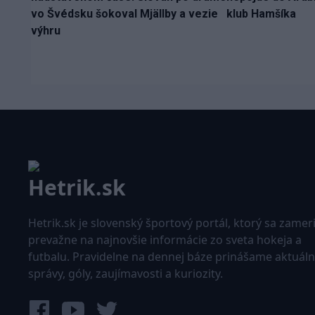
vo Švédsku šokoval Mjällby a vezie
klub Hamšíka
výhru
Hetrik.sk je slovenský športový portál, ktorý sa zamer
prevažne na najnovšie informácie zo sveta hokeja a
futbalu. Pravidelne na dennej báze prinášame aktuál
správy, góly, zaujímavosti a kuriozity.