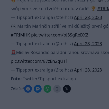
svůj tým k zisku čtvrtého titulu v řadě! 🏆
#TRI
— Tipsport extraliga (@telhcz)
April 28, 2023
👀 Martin Marinčin střílí velmi důležitý první gó
#TRIMHK
pic.twitter.com/oJ3SgReDXZ
— Tipsport extraliga (@telhcz)
April 28, 2023
🚨Mislav Rosandič parádní ranou srovnává skór
pic.twitter.com/87zEn2qU1l
— Tipsport extraliga (@telhcz)
April 28, 2023
Foto:
Twitter/Tipsport extraliga
Zdieľať: