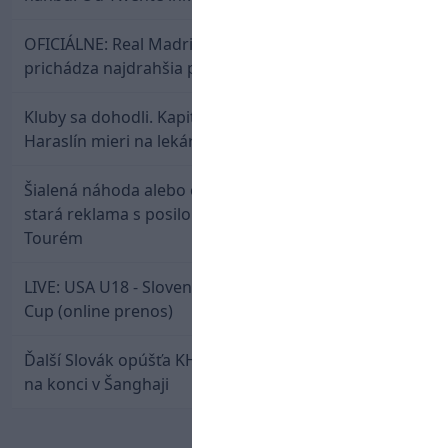
OFICIÁLNE: Real Madrid rozbil bank. Z Lipska
prichádza najdrahšia posila v klubovej histórii
Kluby sa dohodli. Kapitán Sparty Praha Lukáš
Haraslín mieri na lekársku prehliadku
Šialená náhoda alebo osud? Našla sa 11 rokov
stará reklama s posilou Slovana a trénerom
Tourém
LIVE: USA U18 - Slovensko U18 / Hlinka-Gretzky
Cup (online prenos)
Ďalší Slovák opúšťa KHL. Patrik Rybár sa dohodol
na konci v Šanghaji