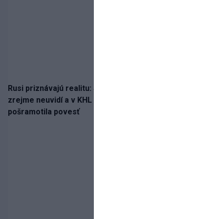
Rusi priznávajú realitu: Spartak milióny od Ružičku
zrejme neuvidí a v KHL si už nezahrá. Liga si
pošramotila povesť