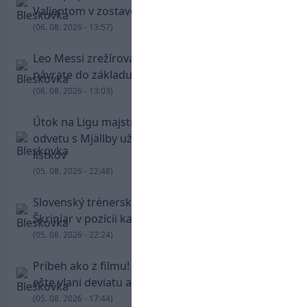
Valjentom v zostave zdolala PSG
(06. 08. 2026 - 13:57)
Leo Messi zrežíroval obrat Interu Miami, pri
návrate do základu strelil dva góly
(06. 08. 2026 - 13:03)
Útok na Ligu majstrov láka! Slovan hlási na
odvetu s Mjällby už viac ako 13-tisíc predaných
lístkov
(05. 08. 2026 - 22:48)
Slovenský trénerský súboj pre Borbélyho,
Škriniar v pozícii kapitána potiahol Fenerbahce
(05. 08. 2026 - 22:24)
Príbeh ako z filmu! Hrdina Slovana Kianga hral
ešte vlani deviatu anglickú ligu
(05. 08. 2026 - 17:44)