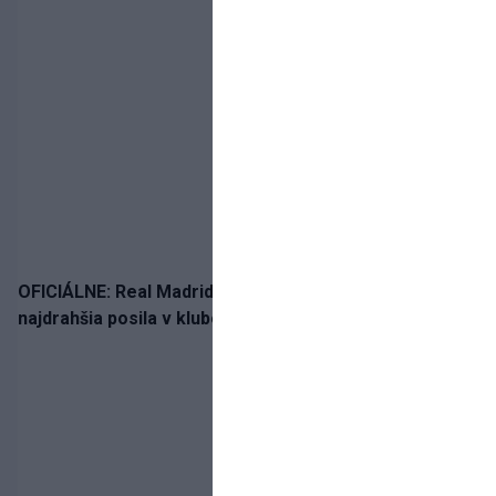
OFICIÁLNE: Real Madrid rozbil bank. Z Lipska prichádza
najdrahšia posila v klubovej histórii