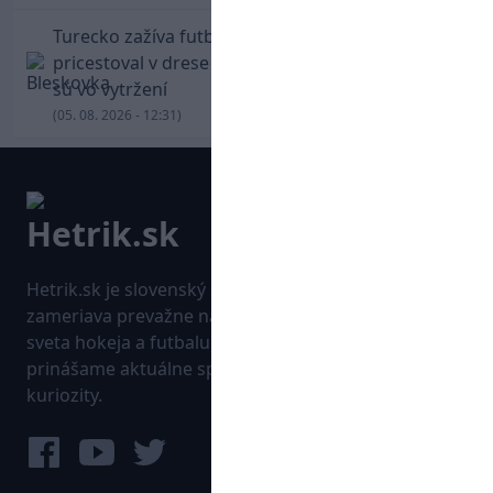
Turecko zažíva futbalové šialenstvo! Salah
pricestoval v drese Trabzonsporu, fanúšikovia
sú vo vytržení
(05. 08. 2026 - 12:31)
Hetrik.sk je slovenský športový portál, ktorý sa
zameriava prevažne na najnovšie informácie zo
sveta hokeja a futbalu. Pravidelne na dennej báze
prinášame aktuálne správy, góly, zaujímavosti a
kuriozity.