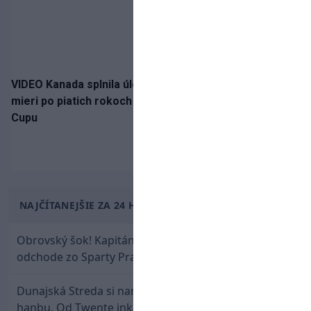
VIDEO Kanada splnila úlohu! Slovenská osemnástka
mieri po piatich rokoch do semifinále Hlinka Gretzky
Cupu
NAJČÍTANEJŠIE ZA 24 HODÍN
Obrovský šok! Kapitán Lukáš Haraslín je údajne na
odchode zo Sparty Praha
Dunajská Streda si narobila v Holandsku poriadnu
hanbu. Od Twente inkasovala poltucet