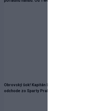
poriadnu hanbu. Od Twente inkasovala poltucet
Obrovský šok! Kapitán Lukáš Haraslín je údajne na
odchode zo Sparty Praha