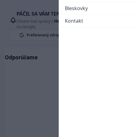
Bleskovky
PÁČIL SA VÁM TENTO ČLÁNOK?
Kontakt
Chcete mať správy z
Hetrik.sk
vždy ako prví? Pridajte si nás
na Google.
Preferovaný zdroj
Google News
Odporúčame