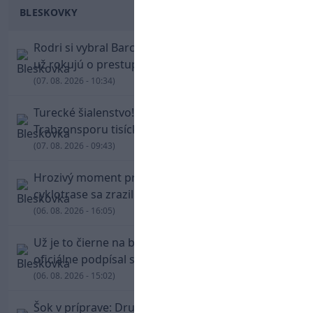
BLESKOVKY
Rodri si vybral Barcelonu a odmietol Real. Kluby
už rokujú o prestupovej čiastke
(07. 08. 2026 - 10:34)
Turecké šialenstvo! Salaha vítali na štadióne
Trabzonsporu tisícky fanúšikov
(07. 08. 2026 - 09:43)
Hrozivý moment pre Zdena Cháru! Na
cyklotrase sa zrazil s bežcom
(06. 08. 2026 - 16:05)
Už je to čierne na bielom: Mohamed Salah
oficiálne podpísal s Trabzonsporom
(06. 08. 2026 - 15:02)
Šok v príprave: Druholigová Mallorca s