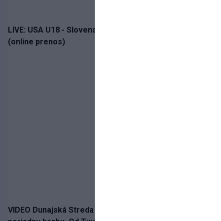
LIVE: USA U18 - Slovensko U18 / Hlinka-Gretzky Cup
(online prenos)
VIDEO Dunajská Streda si narobila v Holandsku