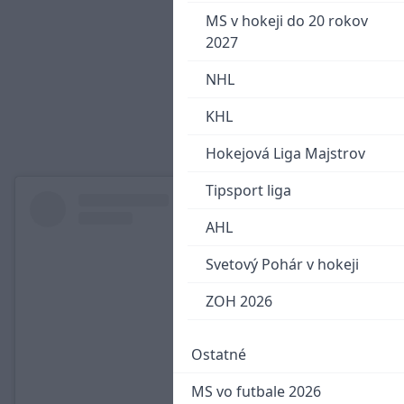
MS v hokeji do 20 rokov
2027
NHL
KHL
Hokejová Liga Majstrov
Tipsport liga
AHL
Svetový Pohár v hokeji
ZOH 2026
Ostatné
MS vo futbale 2026