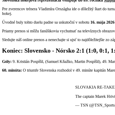
Slovenská hokejová reprezentácia vstupuje do 89. ročníka
Majstr
Pre zverencov trénera Vladimíra Országha ide o dôležitý štart do tur
hokej.
Úvodné buly tohto duelu padne sa uskutoční v sobotu
16. mája 2026
Priamy prenos si môžu fanúšikovia vychutnať na televíznych obrazo
Sledujte náš online prenos a nenechajte si ujsť to najdôležitejšie zo zá
Koniec: Slovensko - Nórsko 2:1 (1:0, 0:1, 
Góly:
9. Kristián Pospíšil, (Samuel Kňažko, Martin Pospíšil), 49. M
60. minúta:
O triumfe Slovenska rozhodol v 49. minúte kapitán Mare
SLOVAKIA RE-TAKE
The captain Marek Hrivi
— TSN (@TSN_Sports