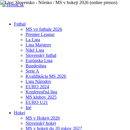
Futbal
MS vo futbale 2026
Premier League
La Liga
Liga Majstrov
Niké Liga
Slovenský futbal
Európska Liga
Bundesliga
Serie A
Kvalifikácia MS 2026
Liga Národov
EURO 2024
Konferenčná liga
MS klubov 2025
EURO U21
Iné
Hokej
MS v Hokeji 2026
Slovenský hokej
MS v hokeji do 20 rokov 2027