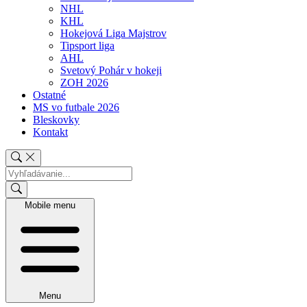
NHL
KHL
Hokejová Liga Majstrov
Tipsport liga
AHL
Svetový Pohár v hokeji
ZOH 2026
Ostatné
MS vo futbale 2026
Bleskovky
Kontakt
Mobile menu
Menu