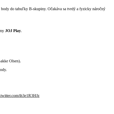
rvé body do tabuľky B-skupiny. Očakáva sa tvrdý a fyzicky náročný
ormy
JOJ Play
.
Bakke Olsen).
body.
.twitter.com/ih3e1R3HJz