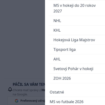
MS v hokeji do 20 rokov
2027
NHL
KHL
Hokejová Liga Majstrov
Tipsport liga
AHL
Svetový Pohár v hokeji
ZOH 2026
PÁČIL SA VÁM TENTO ČLÁNOK?
Chcete mať správy z
Hetrik.sk
vždy ako prví? Pridajte si nás
Ostatné
na Google.
Preferovaný zdroj
Google News
MS vo futbale 2026