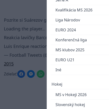
Serie A
Kvalifikácia MS 2026
Pozrite si Suárezov gól aj v originálmom videu:
Liga Národov
Loading the player...
EURO 2024
Reakcia lavičky Barcelony po tomto góle:
Konferenčná liga
Luis Enrique reaction:
pic.twitter.com/r27ycirXwd
MS klubov 2025
— Football Tweets (@FutballTweets)
February 15,
EURO U21
2015
Iné
Zdieľať:
Hokej
MS v Hokeji 2026
Slovenský hokej