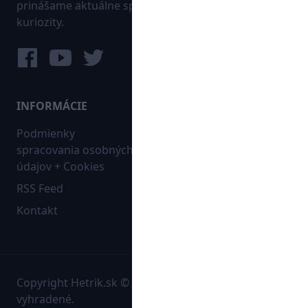
prinášame aktuálne správy, góly, zaujímavosti a
kuriozity.
INFORMÁCIE
MAPA WEBU:
Podmienky
Futbal
spracovania osobných
Hokej
údajov + Cookies
Ostatné
RSS Feed
Bleskovky
Kontakt
Copyright Hetrik.sk © 2026 Autorské práva sú
vyhradené.