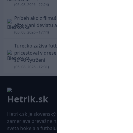
(05. 08. 2026 - 22:24)
Príbeh ako z filmu! Hrdina Slovana Kianga hral
ešte vlani deviatu anglickú ligu
(05. 08. 2026 - 17:44)
Turecko zažíva futbalové šialenstvo! Salah
pricestoval v drese Trabzonsporu, fanúšikovia
sú vo vytržení
(05. 08. 2026 - 12:31)
Hetrik.sk je slovenský športový portál, ktorý sa
zameriava prevažne na najnovšie informácie zo
sveta hokeja a futbalu. Pravidelne na dennej báze