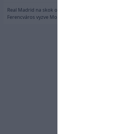
Real Madrid na skok od Slovenska: Borbélyho
Ferencváros vyzve Mourinhove hviezdy