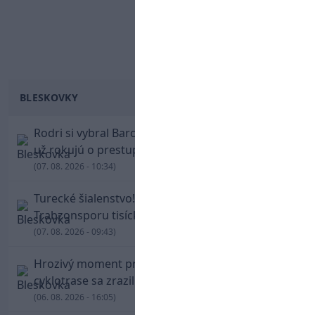
BLESKOVKY
Rodri si vybral Barcelonu a odmietol Real. Kluby
už rokujú o prestupovej čiastke
(07. 08. 2026 - 10:34)
Turecké šialenstvo! Salaha vítali na štadióne
Trabzonsporu tisícky fanúšikov
(07. 08. 2026 - 09:43)
Hrozivý moment pre Zdena Cháru! Na
cyklotrase sa zrazil s bežcom
(06. 08. 2026 - 16:05)