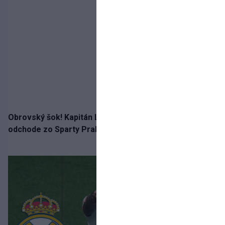
Obrovský šok! Kapitán Lukáš Haraslín je údajne na
odchode zo Sparty Praha