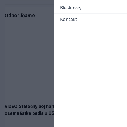
Bleskovky
Odporúčame
Kontakt
VIDEO Statočný boj na finále nestačil: Slovenská
osemnástka padla s USA a zabojuje o bronz