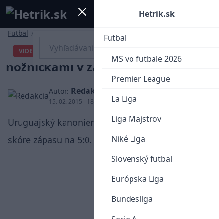
Mobile menu
Menu
Hetrik.sk
Futbal
/
La Liga
Futbal
Luis Suárez a jeho gól
VIDEO
MS vo futbale 2026
nožničkami v zápase s Levante
Premier League
Redakcia
Autor:
La Liga
15. 02. 2015 - 18:02
Liga Majstrov
Uruguajský kanonier takto fantasticky uzatváral
Niké Liga
skóre zápasu na 5:0.
Slovenský futbal
Európska Liga
Bundesliga