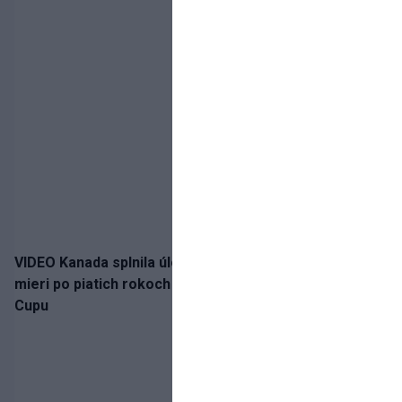
VIDEO Kanada splnila úlohu! Slovenská osemnástka
mieri po piatich rokoch do semifinále Hlinka Gretzky
Cupu