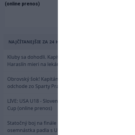
(online prenos)
NAJČÍTANEJŠIE ZA 24 HODÍN
Kluby sa dohodli. Kapitán Sparty Praha Lukáš
Haraslín mieri na lekársku prehliadku
Obrovský šok! Kapitán Lukáš Haraslín je údajne na
odchode zo Sparty Praha
LIVE: USA U18 - Slovensko U18 / Hlinka-Gretzky
Cup (online prenos)
Statočný boj na finále nestačil: Slovenská
osemnástka padla s USA a zabojuje o bronz