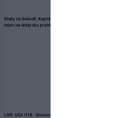
Kluby sa dohodli. Kapitán Sparty Praha Lukáš Haraslín
mieri na lekársku prehliadku
LIVE: USA U18 - Slovensko U18 / Hlinka-Gretzky Cup