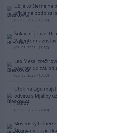
Už je to čierne na bielom: Mohamed Salah
oficiálne podpísal s Trabzonsporom
(06. 08. 2026 - 15:02)
Šok v príprave: Druholigová Mallorca s
Valjentom v zostave zdolala PSG
(06. 08. 2026 - 13:57)
Leo Messi zrežíroval obrat Interu Miami, pri
návrate do základu strelil dva góly
(06. 08. 2026 - 13:03)
Útok na Ligu majstrov láka! Slovan hlási na
odvetu s Mjällby už viac ako 13-tisíc predaných
lístkov
(05. 08. 2026 - 22:48)
Slovenský trénerský súboj pre Borbélyho,
Škriniar v pozícii kapitána potiahol Fenerbahce