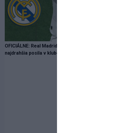
OFICIÁLNE: Real Madrid rozbil bank. Z Lipska prichádza
najdrahšia posila v klubovej histórii