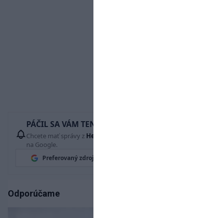
PÁČIL SA VÁM TENTO ČLÁNOK?
Chcete mať správy z
Hetrik.sk
vždy ako prví? Pridajte si nás
na Google.
Preferovaný zdroj
Google News
Odporúčame