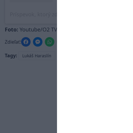
Príspevok, ktorý zdieľa AC Sparta Praha (@acsparta_cz)
Foto:
Youtube/O2 TV Sport, sparta.cz
Zdieľať:
Tagy:
Lukáš Haraslín