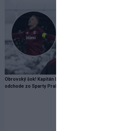
Obrovský šok! Kapitán Lukáš Haraslín je údajne na
odchode zo Sparty Praha