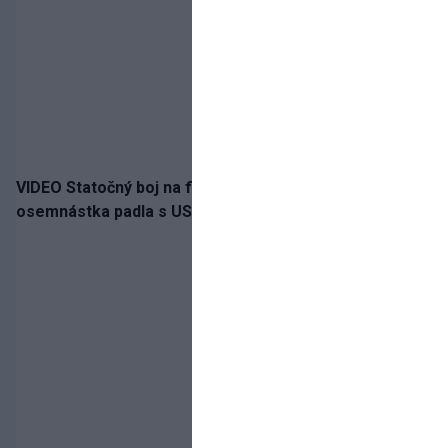
VIDEO Statočný boj na finále nestačil: Slovenská
osemnástka padla s USA a zabojuje o bronz