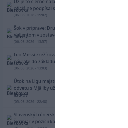
Už je to čierne na bielom: Mohamed Salah
oficiálne podpísal s Trabzonsporom
(06. 08. 2026 - 15:02)
Šok v príprave: Druholigová Mallorca s
Valjentom v zostave zdolala PSG
(06. 08. 2026 - 13:57)
Leo Messi zrežíroval obrat Interu Miami, pri
návrate do základu strelil dva góly
(06. 08. 2026 - 13:03)
Útok na Ligu majstrov láka! Slovan hlási na
odvetu s Mjällby už viac ako 13-tisíc predaných
lístkov
(05. 08. 2026 - 22:48)
Slovenský trénerský súboj pre Borbélyho,
Škriniar v pozícii kapitána potiahol Fenerbahce