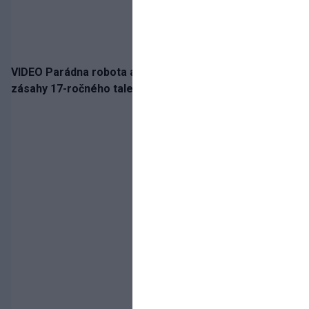
VIDEO Parádna robota a gól v oslabení! Pozrite si oba
zásahy 17-ročného talentu Rychlíka proti USA