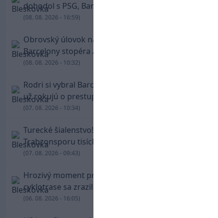
dohodol s PSG, Barcelona mu brániť nebude
(08. 08. 2026 - 16:59)
Obrovský úlovok na Anfielde: Liverpool získal z
Barcelony stopéra Arauja
(08. 08. 2026 - 10:32)
Rodri si vybral Barcelonu a odmietol Real. Kluby
už rokujú o prestupovej čiastke
(07. 08. 2026 - 10:34)
Turecké šialenstvo! Salaha vítali na štadióne
Trabzonsporu tisícky fanúšikov
(07. 08. 2026 - 09:43)
Hrozivý moment pre Zdena Cháru! Na
cyklotrase sa zrazil s bežcom
(06. 08. 2026 - 16:05)