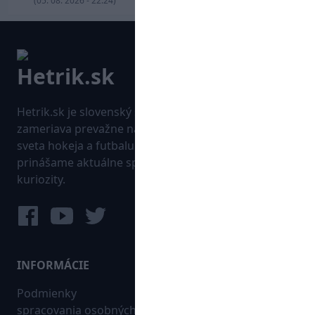
(05. 08. 2026 - 22:24)
Hetrik.sk je slovenský športový portál, ktorý sa
zameriava prevažne na najnovšie informácie zo
sveta hokeja a futbalu. Pravidelne na dennej báze
prinášame aktuálne správy, góly, zaujímavosti a
kuriozity.
INFORMÁCIE
MAPA WEBU:
Podmienky
Futbal
spracovania osobných