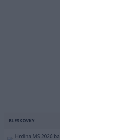
BLESKOVKY
Hrdina MS 2026 balí kufre! Ferran Torres sa