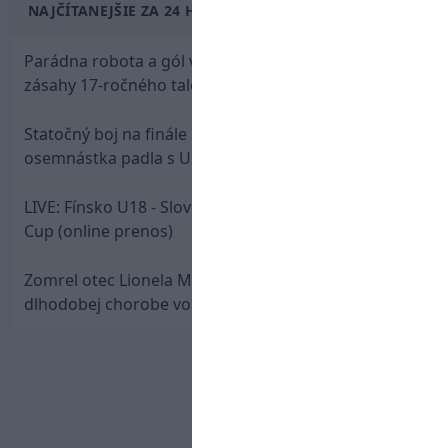
NAJČÍTANEJŠIE ZA 24 HODÍN
Parádna robota a gól v oslabení! Pozrite si oba
zásahy 17-ročného talentu Rychlíka proti USA
Statočný boj na finále nestačil: Slovenská
osemnástka padla s USA a zabojuje o bronz
LIVE: Fínsko U18 - Slovensko U18 / Hlinka-Gretzky
Cup (online prenos)
Zomrel otec Lionela Messiho. Jorge podľahol
dlhodobej chorobe vo veku 68 rokov