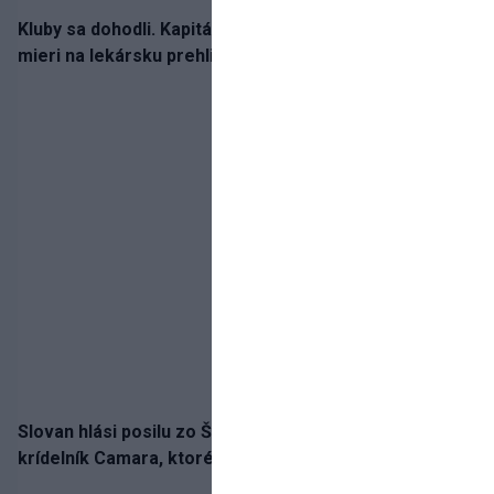
Kluby sa dohodli. Kapitán Sparty Praha Lukáš Haraslín
mieri na lekársku prehliadku
Slovan hlási posilu zo Španielska! Belasých posilní
krídelník Camara, ktorého povedie jeho detský vzor