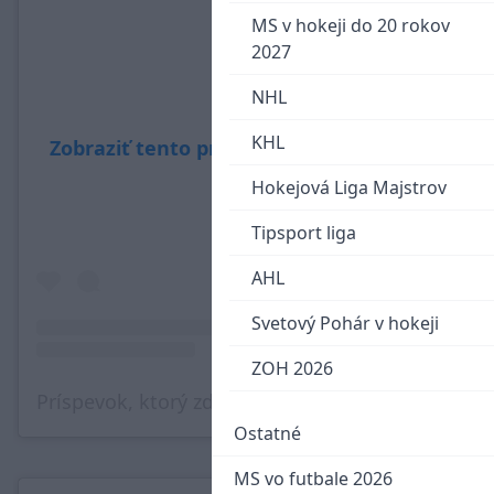
MS v hokeji do 20 rokov
2027
NHL
KHL
Zobraziť tento príspevok na Instagrame
Hokejová Liga Majstrov
Tipsport liga
AHL
Svetový Pohár v hokeji
ZOH 2026
Príspevok, ktorý zdieľa Lukáš Haraslín Official 🇸🇰 (@lukasharaslin27)
Ostatné
MS vo futbale 2026