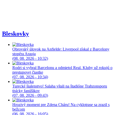
Bleskovky
Obrovský úlovok na Anfielde: Liverpool získal z Barcelony
stopéra Arauja
(08. 08. 2026 - 10:32)
Rodri si vybral Barcelonu a odmietol Real. Kluby už rokujú o
prestupovej čiastke
(07. 08. 2026 - 10:34)
Turecké šialenstvo! Salaha vítali na štadióne Trabzonsporu
tisícky fanúšikov
(07. 08. 2026 - 09:43)
Hrozivý moment pre Zdena Cháru! Na cyklotrase sa zrazil s
bežcom
(06. 08. 2026 - 16:05)