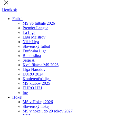
Hetrik.sk
Futbal
MS vo futbale 2026
Premier League
La Liga
Liga Majstrov
Niké Liga
Slovenský futbal
Európska Liga
Bundesliga
Serie A
Kvalifikácia MS 2026
Liga Národov
EURO 2024
Konferenčná liga
MS klubov 2025
EURO U21
Iné
Hokej
MS v Hokeji 2026
Slovenský hokej
MS v hokeji do 20 rokov 2027