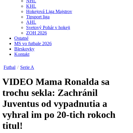
NHL
KHL
Hokejová Liga Majstrov
Tipsport liga
AHL
Svetový Pohár v hokeji
ZOH 2026
Ostatné
MS vo futbale 2026
Bleskovky
Kontakt
Futbal
/
Serie A
VIDEO
Mama Ronalda sa
trochu sekla: Zachránil
Juventus od vypadnutia a
vyhral im po 20-tich rokoch
titul!