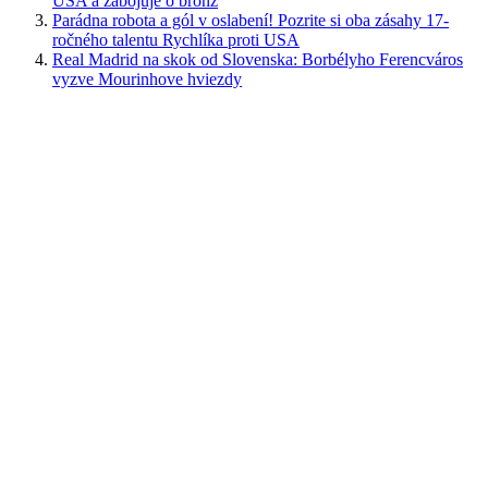
USA a zabojuje o bronz
Parádna robota a gól v oslabení! Pozrite si oba zásahy 17-
ročného talentu Rychlíka proti USA
Real Madrid na skok od Slovenska: Borbélyho Ferencváros
vyzve Mourinhove hviezdy