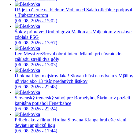
Už je to čierne na bielom: Mohamed Salah oficiálne podpísal
s Trabzonsporom
(06. 08. 2026 - 15:02)
Šok v príprave: Druholigová Mallorca s Valjentom v zostave
zdolala PSG
(06. 08. 2026 - 13:57)
Leo Messi zrežíroval obrat Interu Miami, pri návrate do
základu strelil dva góly
(06. 08. 2026 - 13:03)
Útok na Ligu majstrov láka! Slovan hlási na odvetu s Mjällby
už viac ako 13-tisíc predaných lístkov
(05. 08. 2026 - 22:48)
Slovenský trénerský súboj pre Borbélyho, Škriniar v pozícii
kapitána potiahol Fenerbahce
(05. 08. 2026 - 22:24)
Príbeh ako z filmu! Hrdina Slovana Kianga hral ešte vlani
deviatu anglickú ligu
(05. 08. 2026 - 17:44)