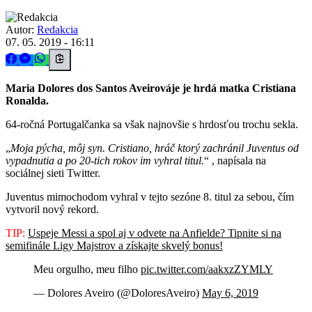
Autor:
Redakcia
07. 05. 2019 - 16:11
Maria Dolores dos Santos Aveirováje je hrdá matka Cristiana
Ronalda.
64-ročná Portugalčanka sa však najnovšie s hrdosťou trochu sekla.
Moja pýcha, môj syn. Cristiano, hráč ktorý zachránil Juventus od
vypadnutia a po 20-tich rokov im vyhral titul.
, napísala na
sociálnej sieti Twitter.
Juventus mimochodom vyhral v tejto sezóne 8. titul za sebou, čím
vytvoril nový rekord.
TIP:
Uspeje Messi a spol aj v odvete na Anfielde? Tipnite si na
semifinále Ligy Majstrov a získajte skvelý bonus!
Meu orgulho, meu filho
pic.twitter.com/aakxzZYMLY
— Dolores Aveiro (@DoloresAveiro)
May 6, 2019