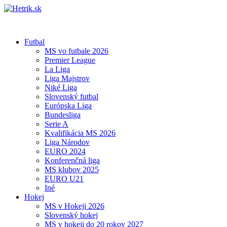
Futbal
MS vo futbale 2026
Premier League
La Liga
Liga Majstrov
Niké Liga
Slovenský futbal
Európska Liga
Bundesliga
Serie A
Kvalifikácia MS 2026
Liga Národov
EURO 2024
Konferenčná liga
MS klubov 2025
EURO U21
Iné
Hokej
MS v Hokeji 2026
Slovenský hokej
MS v hokeji do 20 rokov 2027