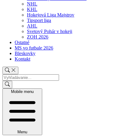
NHL
KHL
Hokejová Liga Majstrov
Tipsport liga
AHL
Svetový Pohár v hokeji
ZOH 2026
Ostatné
MS vo futbale 2026
Bleskovky
Kontakt
Mobile menu
Menu