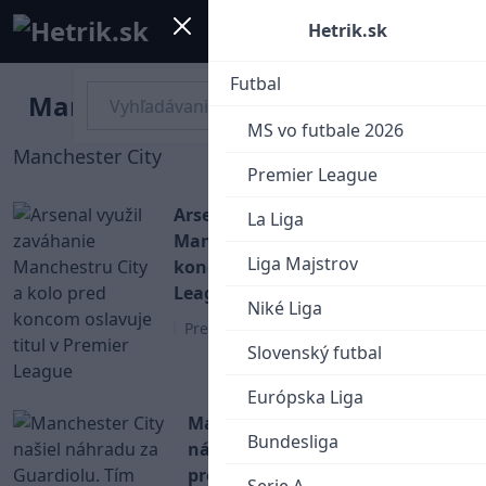
Mobile menu
Menu
Hetrik.sk
Futbal
Manchester City
MS vo futbale 2026
Manchester City
Premier League
Arsenal využil zaváhanie
La Liga
Manchestru City a kolo pred
Liga Majstrov
koncom oslavuje titul v Premier
League
Niké Liga
Premier League
Slovenský futbal
Európska Liga
Manchester City našiel
Bundesliga
náhradu za Guardiolu. Tím
prevezme bývalý kouč Chelsea