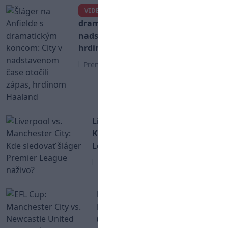
Šláger na Anfielde s
VIDEO
dramatickým koncom: City v
nadstavenom čase otočili zápas,
hrdinom Haaland
Premier League
Liverpool vs. Manchester City:
Kde sledovať šláger Premier
League naživo?
Premier League
EFL Cup: Manchester City vs.
Newcastle United
(Semifinále - odveta)