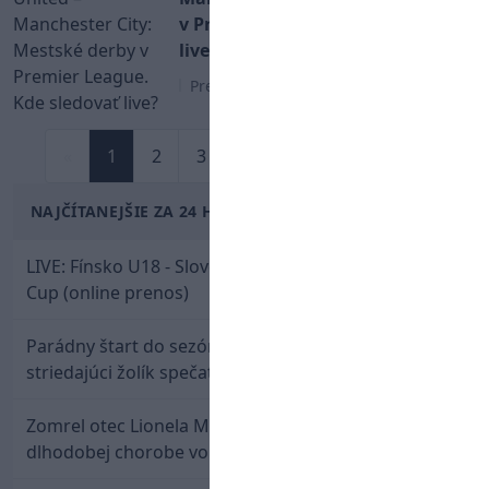
v Premier League. Kde sledovať
live?
Premier League
«
1
2
3
4
5
6
7
»
NAJČÍTANEJŠIE ZA 24 HODÍN
LIVE: Fínsko U18 - Slovensko U18 / Hlinka-Gretzky
Cup (online prenos)
Parádny štart do sezóny: Rýchlik Boženík ako
striedajúci žolík spečatil postup Stoke
Zomrel otec Lionela Messiho. Jorge podľahol
dlhodobej chorobe vo veku 68 rokov