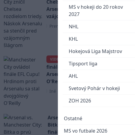
Chelsea rozdielom triedy. Náskok
MS v hokeji do 20 rokov
Arsenalu sa stenčil pred
2027
vzájomným šlágrom
Premier League
NHL
KHL
Hokejová Liga Majstrov
Manchester City ovládol
VIDEO
Tipsport liga
finále EFL Cupu! Hrdinom proti
Arsenalu sa stal dvojgólový
AHL
O'Reilly
Svetový Pohár v hokeji
Iné
ZOH 2026
Arsenal vs. Manchester City:
Ostatné
Bitka o prvú trofej sezóny vo
MS vo futbale 2026
finále EFL Cupu (Livestream,