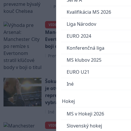
Serie A
Premier League
Kvalifikácia MS 2026
Liga Národov
Výhoda pre Arsenal:
VIDEO
Manchester City po remíze s
EURO 2024
Evertonom stratil kľúčové body v
boji o titul
Konferenčná liga
Premier League
MS klubov 2025
EURO U21
Šokujúca špekulácia: Guardiola
Iné
je otvorený trénovaniu
reprezentácie, City už má
Hokej
vybratého nástupcu
Iné
MS v Hokeji 2026
Manchester City zničil
Slovenský hokej
VIDEO