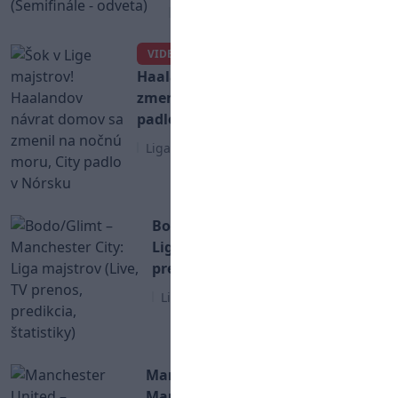
Iné
Šok v Lige majstrov!
VIDEO
Haalandov návrat domov sa
zmenil na nočnú moru, City
padlo v Nórsku
Liga Majstrov
Bodo/Glimt – Manchester City:
Liga majstrov (Live, TV prenos,
predikcia, štatistiky)
Liga Majstrov
Manchester United –
Manchester City: Mestské derby