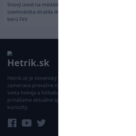
Snový úvod na medailu nestačil: Slovenská
osemnástka stratila dvojgólový náskok a bronz
berú Fíni
Hetrik.sk je slovenský športový portál, ktorý sa
zameriava prevažne na najnovšie informácie zo
sveta hokeja a futbalu. Pravidelne na dennej báze
prinášame aktuálne správy, góly, zaujímavosti a
kuriozity.