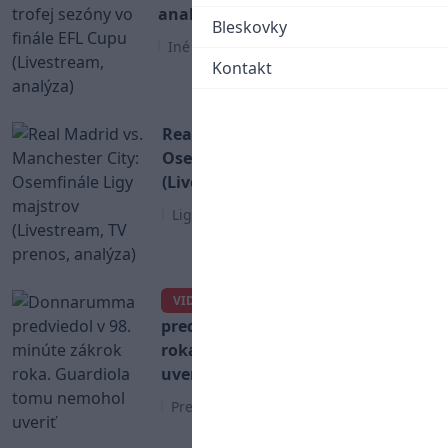
analýza)
Bleskovky
Iné
Kontakt
Real Madrid vs. Manchester City:
Osemfinále Ligy majstrov
(Livestream, TV prenos, analýza)
Liga Majstrov
Donnarumma
VIDEO
predviedol v 98. minúte zákrok
roka. Guardiola tomu nemohol
uveriť
Premier League