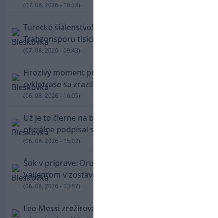
(07. 08. 2026 - 10:34)
Turecké šialenstvo! Salaha vítali na štadióne
Trabzonsporu tisícky fanúšikov
(07. 08. 2026 - 09:43)
Hrozivý moment pre Zdena Cháru! Na
cyklotrase sa zrazil s bežcom
(06. 08. 2026 - 16:05)
Už je to čierne na bielom: Mohamed Salah
oficiálne podpísal s Trabzonsporom
(06. 08. 2026 - 15:02)
Šok v príprave: Druholigová Mallorca s
Valjentom v zostave zdolala PSG
(06. 08. 2026 - 13:57)
Leo Messi zrežíroval obrat Interu Miami, pri