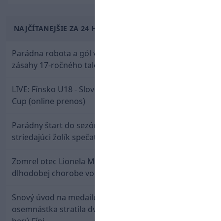
NAJČÍTANEJŠIE ZA 24 HODÍN
Parádna robota a gól v oslabení! Pozrite si oba
zásahy 17-ročného talentu Rychlíka proti USA
LIVE: Fínsko U18 - Slovensko U18 / Hlinka-Gretzky
Cup (online prenos)
Parádny štart do sezóny: Rýchlik Boženík ako
striedajúci žolík spečatil postup Stoke
Zomrel otec Lionela Messiho. Jorge podľahol
dlhodobej chorobe vo veku 68 rokov
Snový úvod na medailu nestačil: Slovenská
osemnástka stratila dvojgólový náskok a bronz
berú Fíni