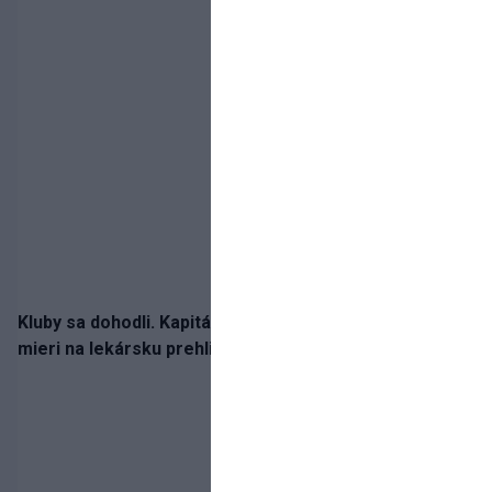
Kluby sa dohodli. Kapitán Sparty Praha Lukáš Haraslín
mieri na lekársku prehliadku