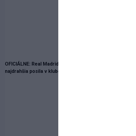
OFICIÁLNE: Real Madrid rozbil bank. Z Lipska prichádza
najdrahšia posila v klubovej histórii