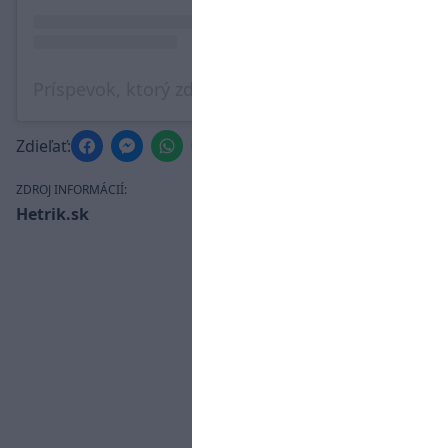
Príspevok, ktorý zdieľa Manuel Neuer (@manuelneuer)
Zdieľať:
ZDROJ INFORMÁCIÍ:
Hetrik.sk