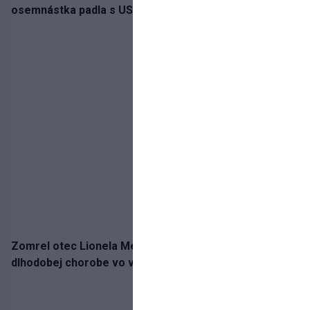
osemnástka padla s USA a zabojuje o bronz
Zomrel otec Lionela Messiho. Jorge podľahol
dlhodobej chorobe vo veku 68 rokov