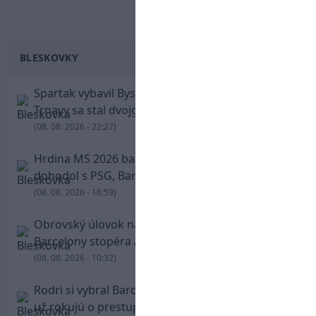
BLESKOVKY
Spartak vybavil Bystricu za pár minút: Hrdinom
Trnavy sa stal dvojgólový Polťák
(08. 08. 2026 - 22:27)
Hrdina MS 2026 balí kufre! Ferran Torres sa
dohodol s PSG, Barcelona mu brániť nebude
(08. 08. 2026 - 16:59)
Obrovský úlovok na Anfielde: Liverpool získal z
Barcelony stopéra Arauja
(08. 08. 2026 - 10:32)
Rodri si vybral Barcelonu a odmietol Real. Kluby
už rokujú o prestupovej čiastke