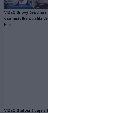
VIDEO Snový úvod na medailu nestačil: Slovenská
osemnástka stratila dvojgólový náskok a bronz berú
Fíni
VIDEO Statočný boj na finále nestačil: Slovenská