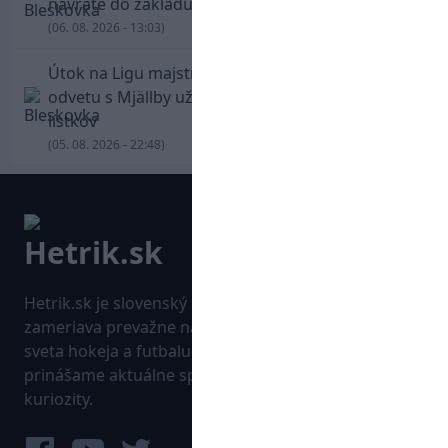
návrate do základu strelil dva góly
(06. 08. 2026 - 13:03)
Útok na Ligu majstrov láka! Slovan hlási na
odvetu s Mjällby už viac ako 13-tisíc predaných
lístkov
(05. 08. 2026 - 22:48)
Hetrik.sk je slovenský športový portál, ktorý sa
zameriava prevažne na najnovšie informácie zo
sveta hokeja a futbalu. Pravidelne na dennej báze
prinášame aktuálne správy, góly, zaujímavosti a
kuriozity.