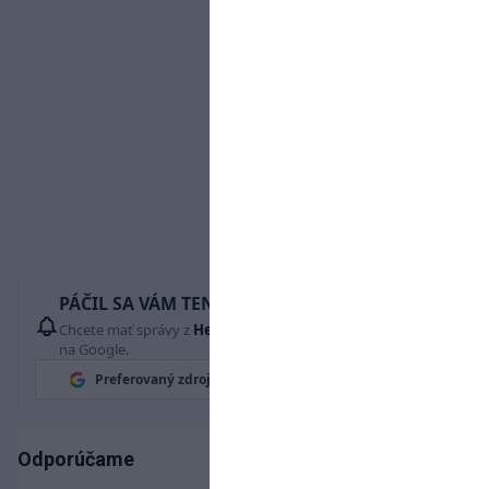
PÁČIL SA VÁM TENTO ČLÁNOK?
Chcete mať správy z
Hetrik.sk
vždy ako prví? Pridajte si nás
na Google.
Preferovaný zdroj
Google News
Odporúčame