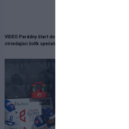
VIDEO Parádny štart do sezóny!: Rýchlik Boženík ako
striedajúci žolík spečatil postup Stoke